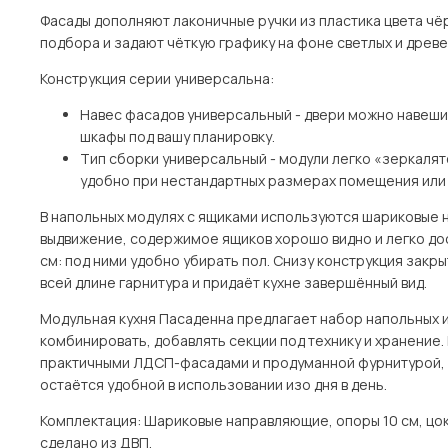
Фасады дополняют лаконичные ручки из пластика цвета чёр
подбора и задают чёткую графику на фоне светлых и древ
Конструкция серии универсальна:
Навес фасадов универсальный - двери можно навешива
шкафы под вашу планировку.
Тип сборки универсальный - модули легко «зеркаля
удобно при нестандартных размерах помещения или 
В напольных модулях с ящиками используются шариковые 
выдвижение, содержимое ящиков хорошо видно и легко дос
см: под ними удобно убирать пол. Снизу конструкция зак
всей длине гарнитура и придаёт кухне завершённый вид.
Модульная кухня Пасаденна предлагает набор напольных 
комбинировать, добавлять секции под технику и хранение.
практичными ЛДСП-фасадами и продуманной фурнитурой, 
остаётся удобной в использовании изо дня в день.
Комплектация: Шариковые направляющие, опоры 10 см, цок
сделано из ДВП.