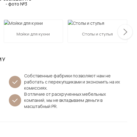
Посмотреть все шкафы
Посмотреть все кровати
мотреть все кухни и столовые группы
Все товары распродажи
Посмотреть все диваны
Мойки для кухни
Столы и стулья
Посмотреть всю
МУ
Собственные фабрики позволяют нам не
работать с перекупщиками и экономить на их
комиссиях.
В отличие от раскрученных мебельных
компаний, мы не вкладываем деньги в
масштабный PR.