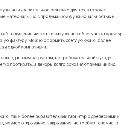
изуально выразительное решение для тех, кто хочет
ные материалы, но с продуманной функциональностью и
с даёт ощущение чистоты и визуально «облегчает» гарнитур,
есную фактуру. Можно оформить светлую кухню, более
а в одной композиции.
к повседневным нагрузкам, не требовательный в уходе
егко протирать, а декоры долго сохраняют внешний вид.
хню, так и более выразительный гарнитур с древесными и
едневное открывание-закрывание, не требуют сложного