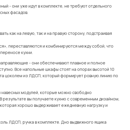
ный - они уже идут в комплекте, не требуют отдельного
есных фасадов.
ть как на левую, так и на правую сторону, подстраивая
тся», переставляются и комбинируются между собой, что
переносе кухни.
направляющие - они обеспечивают плавное и полное
тупно. Все напольные шкафы стоят на опорах высотой 10
рыта цоколем из ЛДСП, который формирует ровную линию по
и навесных модулей, которые можно свободно
 В результате вы получаете кухню с современным дизайном,
которая хорошо выдерживает ежедневную нагрузку и
оль ЛДСП, ручка в комплекте. Дно выдвижного ящика