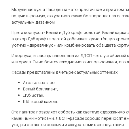
Модульная кухня Пасаденна - это практичное и при этом в
получить ровную, аккуратную кухню без переплат за слож
актуальным дизайном.
Цвета корпусов - Белый и Дуб крафт золотой. Белый карка
а декор Дуб крафт золотой добавляет кухне тёплую древ
уютную «деревянную» или комбинировать оба цвета корпус
И корпуса, и фасады выполнены из ЛДСП - это устойчивый 
материал. Он не боится ежедневного использования, его л
Фасады представлены в четырёх актуальных оттенках:
Ателье светлое,
Белый бриллиант,
Дуб Вотан,
Шёлковый камень.
Эта палитра позволяет собрать как светлую сдержанную ку
каменными мотивами. ЛДСП-фасады хорошо переносят еж
ухода и остаются ровными и аккуратными в эксплуатации.