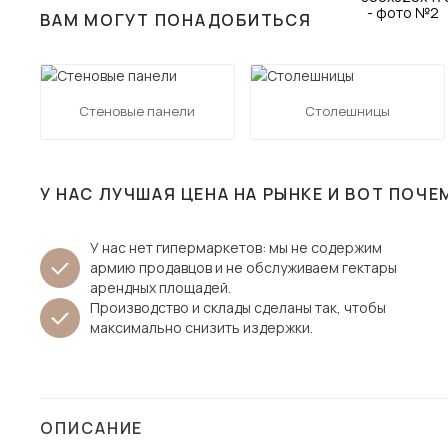
ВАМ МОГУТ ПОНАДОБИТЬСЯ
Столы и стулья
Шкафы и стеллажи
Пос
Комоды и тумбы
Стеновые панели
Столешницы
Вешалки и обувницы
Гарнитуры
У НАС ЛУЧШАЯ ЦЕНА НА РЫНКЕ И ВОТ ПОЧЕ
У нас нет гипермаркетов: мы не содержим
армию продавцов и не обслуживаем гектары
арендных площадей.
Производство и склады сделаны так, чтобы
максимально снизить издержки.
ОПИСАНИЕ