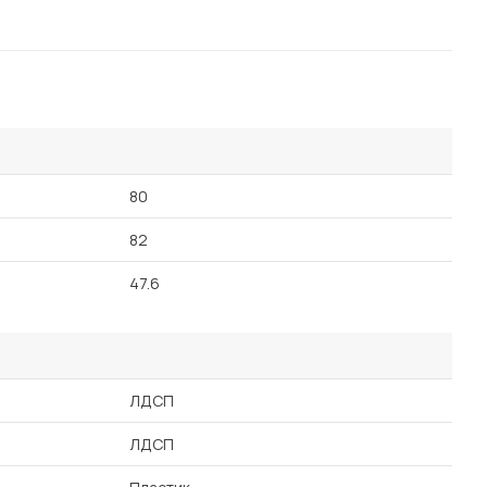
80
82
47.6
ЛДСП
ЛДСП