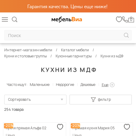
Гарантия качества. Цены еще ниже!
0
Интернет-магазин мебели
Каталог мебели
Кухни и столовые группы
Кухонные гарнитуры
Кухни из мДФ
КУХНИ ИЗ МДФ
Часто ищут:
Маленькие
Недорогие
Дешевые
Еще
Сортировать
фильтр
По популярности
254 товара
Сначала дешевые
-20%
-20%
Кухня прямая Альфа 02
Прямая кухня Мария 05
Сначала дорогие
Цена
Цена