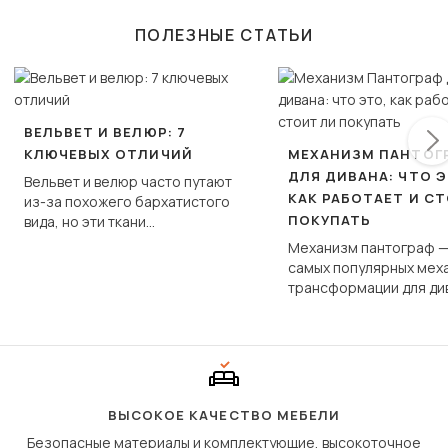
ПОЛЕЗНЫЕ СТАТЬИ
ВЕЛЬВЕТ И ВЕЛЮР: 7
КЛЮЧЕВЫХ ОТЛИЧИЙ
МЕХАНИЗМ ПАНТОГ
ДЛЯ ДИВАНА: ЧТО Э
Вельвет и велюр часто путают
КАК РАБОТАЕТ И С
из-за похожего бархатистого
ПОКУПАТЬ
вида, но эти ткани
фундаментально различаются
Механизм пантограф —
по структуре, составу и
самых популярных мех
технологии производства.
трансформации для ди
Его ещё называют «тик
«шагающей еврокнижк
сиденье не выкатывает
полу, а приподнимаетс
«перешагивает» вперё
дугообразной траекто
ВЫСОКОЕ КАЧЕСТВО МЕБЕЛИ
Безопасные материалы и комплектующие, высокоточное