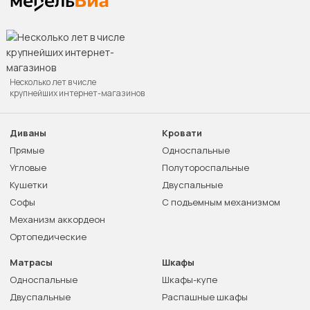
Несколько лет в числе
крупнейших интернет-магазинов
Диваны
Кровати
Прямые
Односпальные
Угловые
Полутороспальные
Кушетки
Двуспальные
Софы
С подъемным механизмом
Механизм аккордеон
Ортопедические
Матрасы
Шкафы
Односпальные
Шкафы-купе
Двуспальные
Распашные шкафы