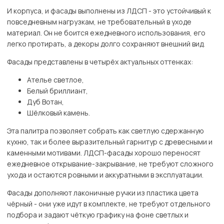
И корпуса, и фасады выполнены из ЛДСП - это устойчивый к
повседневным нагрузкам, не требовательный в уходе
материал. Он не боится ежедневного использования, его
легко протирать, а декоры долго сохраняют внешний вид.
Фасады представлены в четырёх актуальных оттенках:
Ателье светлое,
Белый бриллиант,
Дуб Вотан,
Шёлковый камень.
Эта палитра позволяет собрать как светлую сдержанную
кухню, так и более выразительный гарнитур с древесными и
каменными мотивами. ЛДСП-фасады хорошо переносят
ежедневное открывание-закрывание, не требуют сложного
ухода и остаются ровными и аккуратными в эксплуатации.
Фасады дополняют лаконичные ручки из пластика цвета
чёрный - они уже идут в комплекте, не требуют отдельного
подбора и задают чёткую графику на фоне светлых и