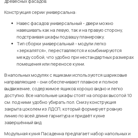
древесных фасадов.
Конструкция серии универсальна:
Навес фасадов универсальный - двери можно
навешивать как на левую, так и на правую сторону,
подстраивая шкафы под вашу планировку.
Тип сборки универсальный - модули легко
«зеркалятся», переставляются и комбинируются
между собой, что удобно при нестандартных размерах
помещения или переносе кухни.
В напольных модулях с ящиками используются шариковые
направляющие - они обеспечивают плавное и полное
выдвижение, содержимое ящиков хорошо видно и легко
доступно. Все напольные шкафы стоят на опорах высотой 10
см: под ними удобно убирать пол. Снизу конструкция
закрыта цоколем из ЛДСП, который формирует ровную
линию по всей длине гарнитура и придаёт кухне
завершённый вид.
Модульная кухня Пасаденна предлагает набор напольных и