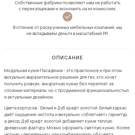
Собственные фабрики позволяют нам не работать
с перекупщиками и экономить на их комиссиях.
В отличие от раскрученных мебельных компаний, мы
не вкладываем деньги в масштабный PR.
ОПИСАНИЕ
Модульная кухня Пасаденна - это практичное и при этом
визуально выразительное решение для тех, кто хочет
получить ровную, аккуратную кухню без переплат за
сложные материалы, но с продуманной функциональностью
и актуальным дизайном.
Цвета корпусов - Белый и Дуб крафт золотой. Белый каркас
даёт ощущение чистоты и визуально «облегчает» гарнитур,
а декор Дуб крафт золотой добавляет кухне тёплую
древесную фактуру. Можно оформить светлую кухню, более
уютную «деревянную» или комбинировать оба цвета