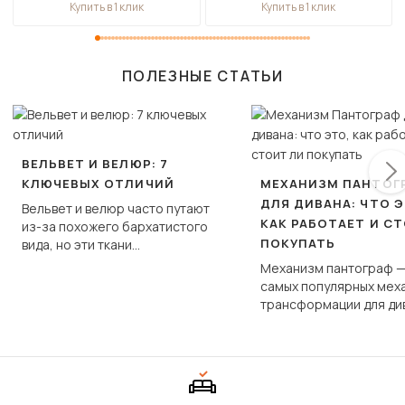
Купить в 1 клик
Купить в 1 клик
ПОЛЕЗНЫЕ СТАТЬИ
ВЕЛЬВЕТ И ВЕЛЮР: 7
КЛЮЧЕВЫХ ОТЛИЧИЙ
МЕХАНИЗМ ПАНТОГ
ДЛЯ ДИВАНА: ЧТО Э
Вельвет и велюр часто путают
КАК РАБОТАЕТ И С
из-за похожего бархатистого
ПОКУПАТЬ
вида, но эти ткани
фундаментально различаются
Механизм пантограф —
по структуре, составу и
самых популярных мех
технологии производства.
трансформации для ди
Его ещё называют «тик
«шагающей еврокнижк
сиденье не выкатывает
полу, а приподнимаетс
«перешагивает» вперё