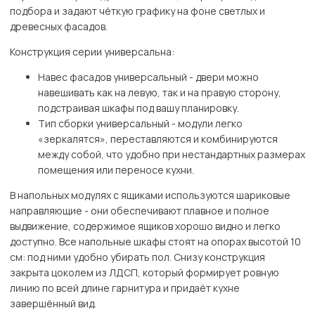
подбора и задают чёткую графику на фоне светлых и
древесных фасадов.
Конструкция серии универсальна:
Навес фасадов универсальный - двери можно
навешивать как на левую, так и на правую сторону,
подстраивая шкафы под вашу планировку.
Тип сборки универсальный - модули легко
«зеркалятся», переставляются и комбинируются
между собой, что удобно при нестандартных размерах
помещения или переносе кухни.
В напольных модулях с ящиками используются шариковые
направляющие - они обеспечивают плавное и полное
выдвижение, содержимое ящиков хорошо видно и легко
доступно. Все напольные шкафы стоят на опорах высотой 10
см: под ними удобно убирать пол. Снизу конструкция
закрыта цоколем из ЛДСП, который формирует ровную
линию по всей длине гарнитура и придаёт кухне
завершённый вид.