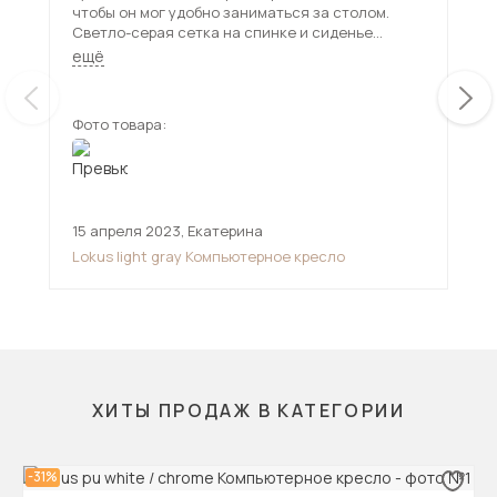
чтобы он мог удобно заниматься за столом.
не 
Светло-серая сетка на спинке и сиденье
пер
выглядит аккуратно. Практически по цвету как
Спи
ещё
ещ
вся мебель в комнате. Ребенок в восторге –
так
говорит, что сидеть в нем удобно.
вос
Фото товара:
Фот
15 апреля 2023
,
Екатерина
11 
Lokus light gray Компьютерное кресло
Ric
ХИТЫ ПРОДАЖ В КАТЕГОРИИ
-31%