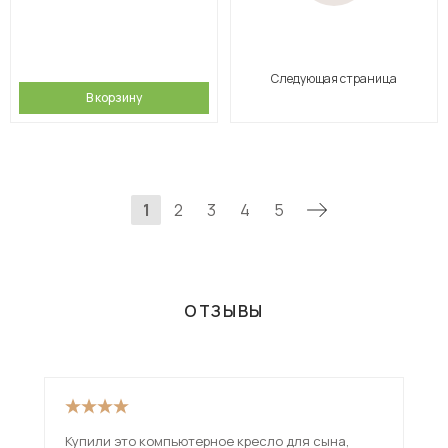
Следующая страница
В корзину
1
2
3
4
5
ОТЗЫВЫ
Купили это компьютерное кресло для сына,
Пре