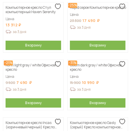
-25%
Компьютерное кресло Стул
Rapid серое Компьютерное кресло
Сначала дорогие
компьютерный Haven Serenity
Цена
Цена
17 490
23 300
13 312
за 3 дня
за 3 дня
В корзину
В корзину
-21%
-31%
Konfi light gray / white Офисное
Golem dark gray / white Офисное
кресло
кресло
Цена
Цена
7 490
10 990
9 500
15 900
за 3 дня
за 3 дня
В корзину
В корзину
Компьютерное кресло Incas
Компьютерное кресло Gasly
(коричневый/черный) Кресло
(серый) Кресло компьютерное