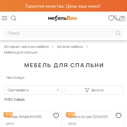
Гарантия качества. Цены еще ниже!
0
Интернет-магазин мебели
Каталог мебели
Мебель для спальни
МЕБЕЛЬ ДЛЯ СПАЛЬНИ
Часто ищут:
Сортировать
фильтр
По популярности
10182 товара
Сначала дешевые
-15%
-10%
Матрас Simple 80х190
Кровать Астра (120х200)
Сначала дорогие
Цена
Цена