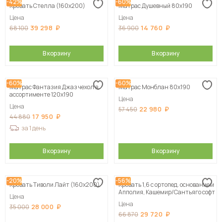
-42%
-60%
Кровать Стелла (160х200)
Матрас Душевный 80х190
Цена
Цена
39 298
14 760
68 100
36 900
В корзину
В корзину
-60%
-60%
Матрас Фантазия Джаз чехол в
Матрас Монблан 80х190
ассортименте 120х190
Цена
Цена
22 980
57 450
17 950
44 880
за 1 день
В корзину
В корзину
-20%
-56%
Кровать Тиволи Лайт (160х200)
Кровать 1,6 с ортопед. основанием
Апполия, Кашемир/Сантьяго софт
Цена
Цена
28 000
35 000
29 720
66 870