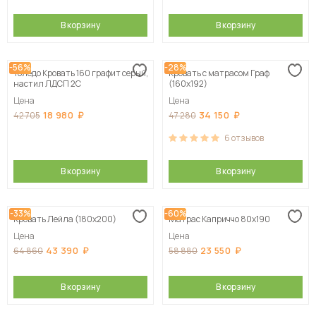
В корзину
В корзину
-56%
-28%
Толедо Кровать 160 графит серый,
Кровать с матрасом Граф
настил ЛДСП 2С
(160х192)
Цена
Цена
18 980
34 150
42 705
47 280
6
отзывов
В корзину
В корзину
-33%
-60%
Кровать Лейла (180х200)
Матрас Каприччо 80х190
Цена
Цена
43 390
23 550
64 860
58 880
В корзину
В корзину