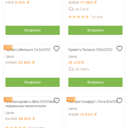
6 010
17 060
7 070
18 890
за 3 дня
1
отзыв
В корзину
В корзину
-20%
Кровать Венеция (140х200)
Кровать Тоскана (160х200)
Цена
Цена
23 650
25 410
29 560
за 1 день
В корзину
В корзину
-30%
-60%
Мягкая кровать Betsi 1600 беж с
Матрас Комфорт-Лига 80х190
подъемным механизмом
Цена
Цена
12 640
31 600
38 500
54 990
9
отзывов