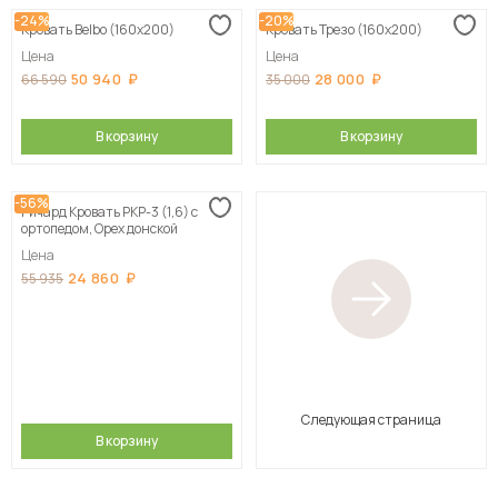
-24%
-20%
Кровать Belbo (160х200)
Кровать Трезо (160х200)
Цена
Цена
50 940
28 000
66 590
35 000
В корзину
В корзину
-56%
Ричард Кровать РКР-3 (1,6) с
ортопедом, Орех донской
Цена
24 860
55 935
Следующая страница
В корзину