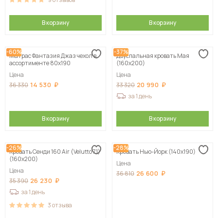
В корзину
В корзину
-60%
-37%
Матрас Фантазия Джаз чехол в
Двуспальная кровать Мая
ассортименте 80х190
(160х200)
Цена
Цена
14 530
20 990
36 330
33 320
за 1 день
В корзину
В корзину
-26%
-28%
Кровать Сенди 160 Air (Velutto 71)
Кровать Нью-Йорк (140х190)
(160х200)
Цена
Цена
26 600
36 810
26 230
35 390
за 1 день
3
отзыва