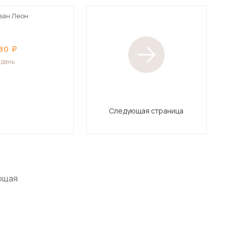
ван Леон
80
1 день
Следующая страница
ющая