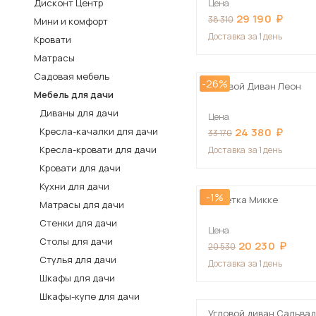
Дисконт Центр
Цена
29 190
Столы и стулья
38 310
Мини и комфорт
Доставка
за 1 день
Кровати
Шкафы и стеллажи
Пос
Матрасы
Комоды и тумбы
Садовая мебель
-26%
Вешалки и обувницы
Угловой Диван Леон
Мебель для дачи
Гарнитуры
Диваны для дачи
Цена
Кресла-качалки для дачи
24 380
33 170
Кресла-кровати для дачи
Доставка
за 1 день
Кровати для дачи
Кухни для дачи
-1%
Кушетка Микке
Матрасы для дачи
Стенки для дачи
Цена
Столы для дачи
20 230
20 530
Стулья для дачи
Доставка
за 1 день
Шкафы для дачи
Шкафы-купе для дачи
Угловой диван Сальва