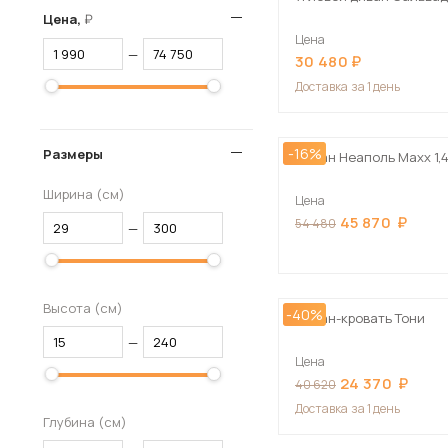
Цена,
Цена
—
30 480
Доставка
за 1 день
-16%
Размеры
Диван Неаполь Maxx 1,
Ширина (см)
Цена
45 870
54 480
—
Высота (см)
-40%
Диван-кровать Тони
—
Цена
24 370
40 620
Доставка
за 1 день
Глубина (см)