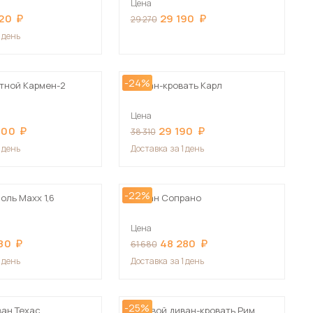
Цена
Сначала дорогие
20
29 190
29 270
1 день
-24%
тной Кармен-2
Диван-кровать Карл
 мебель для гостиных
Цена
000
29 190
38 310
1 день
Доставка
за 1 день
-22%
оль Maxx 1,6
Диван Сопрано
Цена
80
48 280
61 680
1 день
Доставка
за 1 день
-25%
ван Техас
Угловой диван-кровать Рим