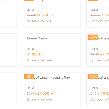
Цена
Цена
28 700
37 
39 750
49 360
Доставка
за 1 день
Доставка
за 
-40%
4
Диван Филин
Угловой ди
Цена
Цена
31 100
47 4
79 150
Доставка
за 1 день
Доставка
за 
-25%
-30%
Угловой диван-кровать Рим
Угловой ди
Цена
Цена
27 500
45 0
36 670
64 310
Доставка
за 1 день
Доставка
за 