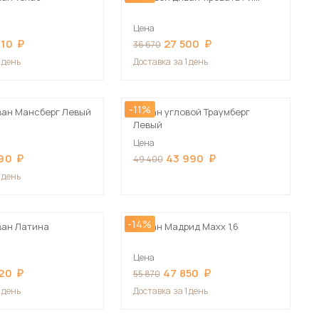
Цена
610
27 500
36 670
1 день
Доставка
за 1 день
-11%
ван Мансберг Левый
Диван угловой Траумберг
Левый
Цена
90
43 990
49 400
1 день
-14%
ван Латина
Диван Мадрид Maxx 1,6
Цена
20
47 850
55 870
1 день
Доставка
за 1 день