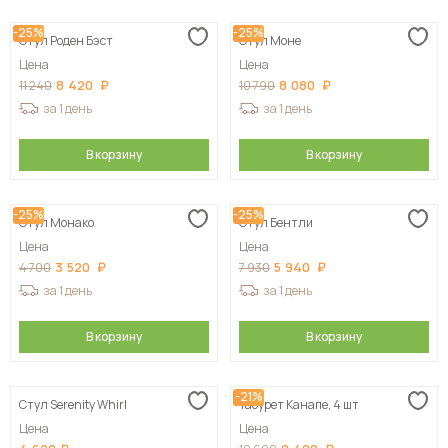
-25%
-25%
Стул Роден Бэст
Стул Моне
Цена
Цена
8 420
8 080
11 240
10 790
за 1 день
за 1 день
В корзину
В корзину
-25%
-25%
Стул Монако
Стул Бентли
Цена
Цена
3 520
5 940
4 700
7 930
за 1 день
за 1 день
В корзину
В корзину
-21%
Стул Serenity Whirl
Табурет Канапе, 4 шт
Цена
Цена