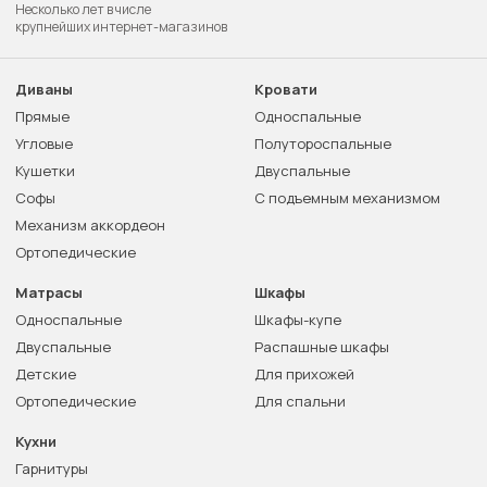
Несколько лет в числе
крупнейших интернет-магазинов
Диваны
Кровати
Прямые
Односпальные
Угловые
Полутороспальные
Кушетки
Двуспальные
Софы
С подъемным механизмом
Механизм аккордеон
Ортопедические
Матрасы
Шкафы
Односпальные
Шкафы-купе
Двуспальные
Распашные шкафы
Детские
Для прихожей
Ортопедические
Для спальни
Кухни
Гарнитуры