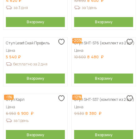
4 620
8 400
10 690
за 3 дня
за 1 день
В корзину
В корзину
-20%
Стул Leset Скай Профиль
Стул SHT-S76 (комплект из 2 шт.)
Цена
Цена
5 540
8 480
10 600
бесплатно за 2 дня
В корзину
В корзину
-1%
-12%
Стул Карл
Стул SHT-S37 (комплект из 2 шт.)
Цена
Цена
6 900
8 380
6 950
9 530
за 1 день
В корзину
В корзину