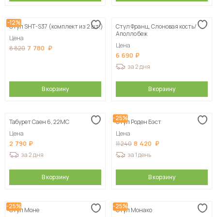
-12%
Стул SHT-S37 (комплект из 2 шт.)
Стул Франц, Слоновая кость/
Аполло беж
Цена
Цена
7 780
8 820
6 690
за 2 дня
В корзину
В корзину
-25%
Табурет Саен 6, 22МС
Стул Роден Бэст
Цена
Цена
2 790
8 420
11 240
за 2 дня
за 1 день
В корзину
В корзину
-25%
-25%
Стул Моне
Стул Монако