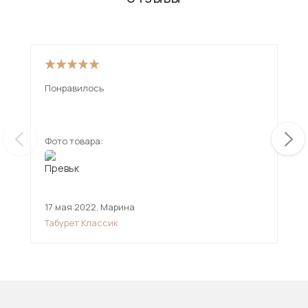
Понравилось
От 
рад
Фото товара:
Фот
17 мая 2022
,
Марина
26 
Табурет Классик
Сту