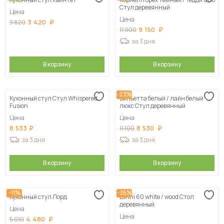
Сначала дорогие
Стул деревянный
Цена
Цена
3 420
3 820
9 150
11 900
за 3 дня
В корзину
В корзину
-23%
Кухонный стул Стул Whispered
Виньетта белый / лайн белый
Fusion
люкс Стул деревянный
Цена
Цена
8 533
8 530
11 100
за 3 дня
за 3 дня
В корзину
В корзину
-11%
-35%
Кухонный стул Лорд
Lorini 60 white / wood Стол
деревянный
Цена
Цена
4 480
5 010