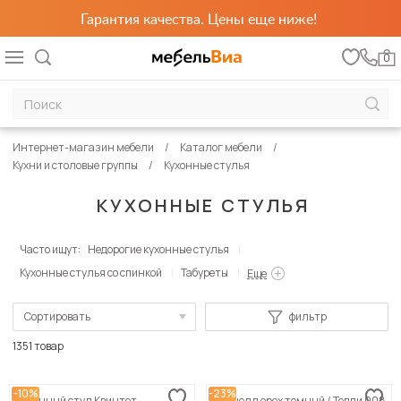
Гарантия качества. Цены еще ниже!
0
Интернет-магазин мебели
Каталог мебели
Кухни и столовые группы
Кухонные стулья
КУХОННЫЕ СТУЛЬЯ
Часто ищут:
Недорогие кухонные стулья
Кухонные стулья со спинкой
Табуреты
Еще
Сортировать
фильтр
По популярности
1351 товар
Сначала дешевые
-10%
-23%
Кухонный стул Квинтет
Корнелл орех темный / Тедди 008