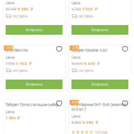
Цена
Цена
8 080
3 520
10 790
4 700
за 1 день
за 1 день
В корзину
В корзину
-25%
-21%
Стул Бентли
Табурет Канапе, 4 шт
Цена
Цена
5 940
8 400
7 930
10 690
за 1 день
за 1 день
В корзину
В корзину
-20%
Табурет Лотос с кольцом умбер
Стул барный SHT-S48 (комплект
из 2 шт.)
Цена
Цена
1 984
6 690
8 360
1
отзыв