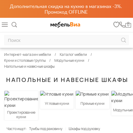
Дополнительная скидка на кухню в магазинах -3%.
Промокод OFFLINE
0
Интернет-магазин мебели
Каталог мебели
Кухни и столовые группы
Модульные кухни
Напольные и навесные шкафы
НАПОЛЬНЫЕ И НАВЕСНЫЕ ШКАФЫ
Угловые кухни
Прямые кухни
Модульные
Проектирование
кухни
Часто ищут:
Тумбы под раковину
Шкафы под духовку