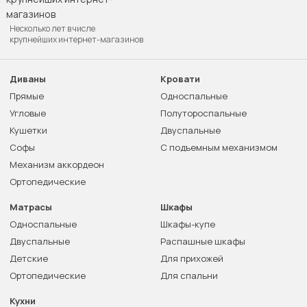
Несколько лет в числе
крупнейших интернет-магазинов
Диваны
Кровати
Прямые
Односпальные
Угловые
Полутороспальные
Кушетки
Двуспальные
Софы
С подъемным механизмом
Механизм аккордеон
Ортопедические
Матрасы
Шкафы
Односпальные
Шкафы-купе
Двуспальные
Распашные шкафы
Детские
Для прихожей
Ортопедические
Для спальни
Кухни