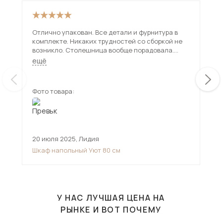
Отлично упакован. Все детали и фурнитура в
Дол
комплекте. Никаких трудностей со сборкой не
был
возникло. Столешница вообще порадовала.
при
Толстая. Надёжная. Брали на дачу. Очень
мно
ещё
ещ
довольна. Соотношение цена-качество на 5
баллов
Фото товара:
Фот
20 июля 2025
,
Лидия
8 н
Шкаф напольный Уют 80 см
Сто
У НАС ЛУЧШАЯ ЦЕНА НА
РЫНКЕ И ВОТ ПОЧЕМУ