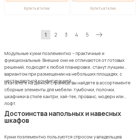
Купить в 1 клик
Купить в 1 клик
1
2
3
4
5
Модульные кухни поэлементно – практичные и
функциональные. Внешне они не отличаются от готовых
решений, подходят к любой планировке, станут лучшим
вариантом при размещении на небольших площадях, с
нестандартной конфигурацией.
В каталоге на данной странице вы найдете в ассортименте
сборные элементы для мебели: тумбочки, полочки,
шкафчики в стиле кантри, хай-тек, прованс, модерн или
лофт.
Достоинства напольных и навесных
шкафов
Кухни поэлементно пользуются спросом у владельцев