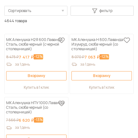
Сортировать
фильтр
По популярности
4644 товара
Сначала дешевые
МК Аленушка Н2Я 600 Лаванда
МК Аленушка Н 800 Лаванда
Сначала дорогие
Сталь, скоба черный (с черной
Изумруд, скоба черный (со
столешницей)
столешницей)
По возрастанию скидки
-12%
-12%
8 475 ₽
7 417 ₽
8 070 ₽
7 063 ₽
По убыванию скидки
за 1 день
за 1 день
В корзину
В корзину
Купить в 1 клик
Купить в 1 клик
МК Аленушка НПУ 1000 Лаванда
Сталь, скоба черный (со
столешницей)
-13%
7 566 ₽
6 620 ₽
за 1 день