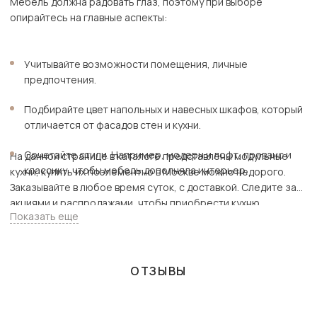
Мебель должна радовать глаз, поэтому при выборе
опирайтесь на главные аспекты:
Учитывайте возможности помещения, личные
предпочтения.
Подбирайте цвет напольных и навесных шкафов, который
отличается от фасадов стен и кухни.
Сочетайте стили. Например, модерн и лофт, прованс и
На данной странице в каталоге представлены модульные
классику, чтобы мебель дополняла интерьер.
кухни, купить их поэлементно в Москве можно недорого.
Заказывайте в любое время суток, с доставкой. Следите за
акциями и распродажами, чтобы приобрести кухню
Показать еще
поэлементно еще дешевле.
ОТЗЫВЫ