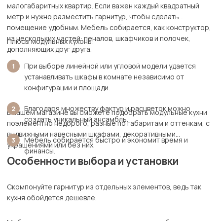
малогабаритных квартир. Если важен каждый квадратный
метр и нужно разместить гарнитур, чтобы сделать
помещение удобным. Мебель собирается, как конструктор,
из нескольких частей: пеналов, шкафчиков и полочек,
Плюсы модульных кухонь:
дополняющих друг друга.
При выборе линейной или угловой модели удается
устанавливать шкафы в комнате независимо от
конфигурации и площади.
Благодаря множеству фактур и расцветок можно
В нашем магазине вы сможете подобрать модульные кухни
создать уникальный ансамбль.
поэлементно недорого, разные по габаритам и оттенкам, с
выдвижными навесными шкафами, декоративными
Мебель собирается быстро и экономит время и
украшениями или без них.
финансы.
Особенности выбора и установки
Скомпонуйте гарнитур из отдельных элементов, ведь так
кухня обойдется дешевле.