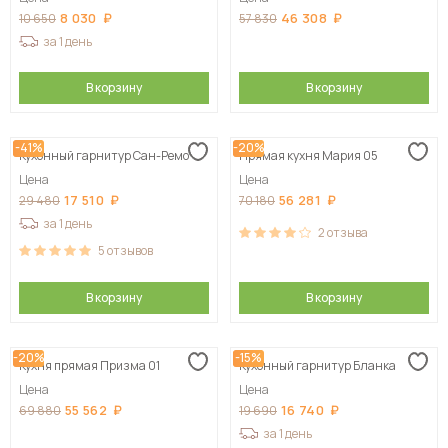
8 030
46 308
10 650
57 830
за 1 день
В корзину
В корзину
-41%
-20%
Кухонный гарнитур Сан-Ремо
Прямая кухня Мария 05
Цена
Цена
17 510
56 281
29 480
70 180
за 1 день
2
отзыва
5
отзывов
В корзину
В корзину
-20%
-15%
Кухня прямая Призма 01
Кухонный гарнитур Бланка
Цена
Цена
55 562
16 740
69 880
19 690
за 1 день