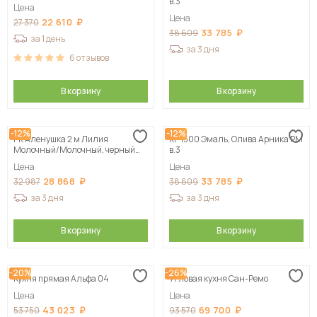
в.3
Цена
Цена
22 610
27 370
33 785
38 609
за 1 день
за 3 дня
6
отзывов
В корзину
В корзину
-12%
-12%
ГК Аленушка 2 м Лилия
КГ 1500 Эмаль, Олива Арника РМ
Молочный/Молочный, черный
в.3
(без столешницы)
Цена
Цена
28 868
33 785
32 987
38 609
за 3 дня
за 3 дня
В корзину
В корзину
-20%
-26%
Кухня прямая Альфа 04
Угловая кухня Сан-Ремо
Цена
Цена
43 023
69 700
53 750
93 570