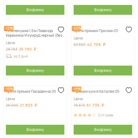
В корзину
В корзину
-12%
-20%
ГК Аленушка 1,6м Лаванда
Кухня прямая Призма 03
Керамика/Изумруд,черный (без
Цена
столешницы)
Цена
42 706
53 300
25 190
28 783
за 3 дня
В корзину
В корзину
-19%
-19%
Кухня прямая Пасаденна 05
Прямая кухня Каталея 05
Цена
Цена
21 825
61 735
26 900
76 670
2
отзыва
В корзину
В корзину