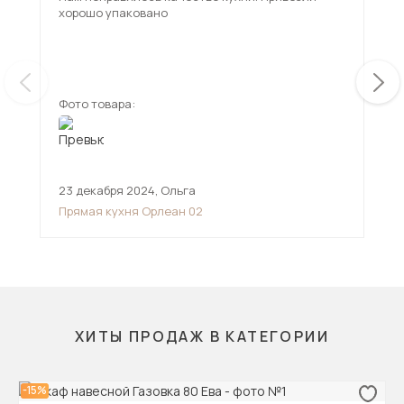
хорошо упаковано
доб
маг
при
ещ
гар
про
Фото товара:
Фот
23 декабря 2024
,
Ольга
2 м
Прямая кухня Орлеан 02
Кух
ХИТЫ ПРОДАЖ В КАТЕГОРИИ
-15%