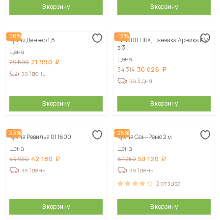
В корзину
В корзину
-26%
-12%
Кухня Денвер 1,8
КГ 1500 ПВХ, Ежевика Арника РМ
в.3
Цена
Цена
21 990
29 590
30 026
34 314
за 1 день
за 3 дня
В корзину
В корзину
-23%
-25%
Кухня Ревилья 01 1800
Кухня Сан-Ремо 2 м
Цена
Цена
42 180
50 120
54 930
67 250
за 1 день
за 1 день
2
отзыва
В корзину
В корзину