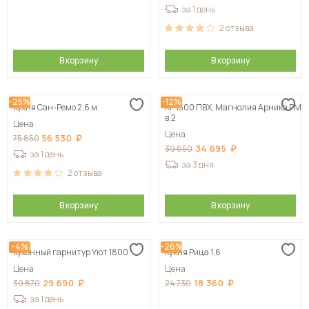
за 1 день
2
отзыва
В корзину
В корзину
-25%
-12%
Кухня Сан-Ремо 2,6 м
КГ 1500 ПВХ, Магнолия Арника РМ
в.2
Цена
Цена
56 530
75 850
34 695
39 650
за 1 день
за 3 дня
2
отзыва
В корзину
В корзину
-4%
-26%
Кухонный гарнитур Уют 1800
Кухня Рица 1,6
Цена
Цена
29 690
18 360
30 870
24 730
за 1 день