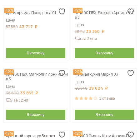
-18%
-12%
Кухня прямая Пасаденна 01
КГ 1800 ПВХ, Ежевика Арника РМ
в.3
Цена
Цена
43 717
53 550
33 350
38 112
за 3 дня
В корзину
В корзину
-12%
-20%
КГ 1950 ПВХ, Магнолия Арника РМ
Прямая кухня Мария 03
в.3
Цена
Цена
39 624
49 540
33 855
38 690
2
отзыва
за 3 дня
В корзину
В корзину
-17%
-12%
Кухонный гарнитур Бланка
КГ 1500 Эмаль, Крем Арника РМ