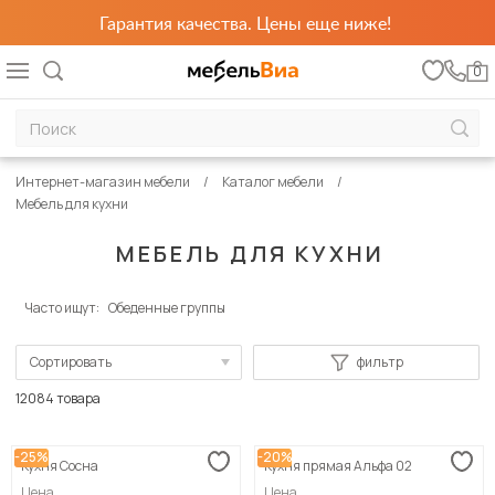
Гарантия качества. Цены еще ниже!
0
Интернет-магазин мебели
Каталог мебели
Мебель для кухни
МЕБЕЛЬ ДЛЯ КУХНИ
Часто ищут:
Обеденные группы
Сортировать
фильтр
По популярности
12084 товара
Сначала дешевые
-25%
-20%
Кухня Сосна
Кухня прямая Альфа 02
Сначала дорогие
Цена
Цена