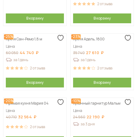
2
отзыва
В корзину
В корзину
-25%
-23%
Кухня Сан-Ремо 1,8 м
Кухня Адель, 1800
Цена
Цена
44 740
27 610
60 050
35 740
за 1 день
за 1 день
2
отзыва
2
отзыва
В корзину
В корзину
-20%
-10%
Прямая кухня Мария 04
Кухонный гарнитур Мальм
Цена
Цена
32 564
22 190
40 710
24 560
за 3 дня
2
отзыва