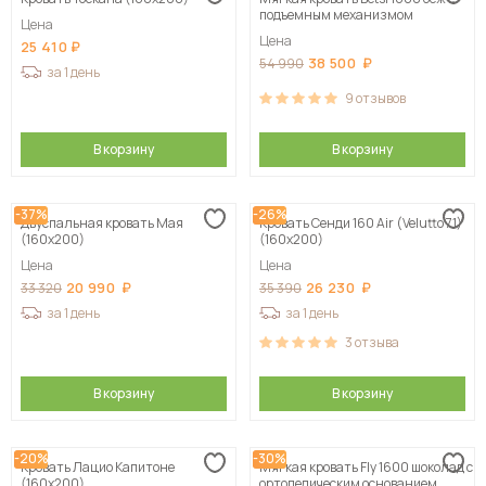
Сначала дорогие
подъемным механизмом
Цена
Цена
25 410
38 500
54 990
за 1 день
9
отзывов
В корзину
В корзину
-37%
-26%
Двуспальная кровать Мая
Кровать Сенди 160 Air (Velutto 71)
(160х200)
(160х200)
Цена
Цена
20 990
26 230
33 320
35 390
за 1 день
за 1 день
3
отзыва
В корзину
В корзину
-20%
-30%
Кровать Лацио Капитоне
Мягкая кровать Fly 1600 шоколад с
(160х200)
ортопедическим основанием