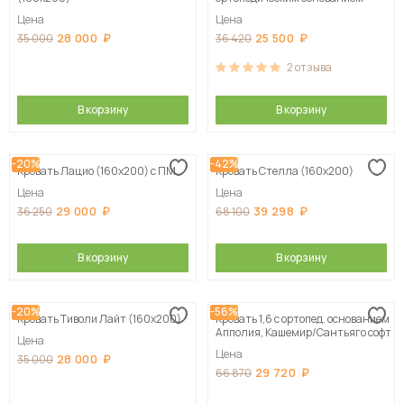
Цена
Цена
28 000
25 500
35 000
36 420
2
отзыва
В корзину
В корзину
-20%
-42%
Кровать Лацио (160х200) с ПМ
Кровать Стелла (160х200)
Цена
Цена
29 000
39 298
36 250
68 100
В корзину
В корзину
-20%
-56%
Кровать Тиволи Лайт (160х200)
Кровать 1,6 с ортопед. основанием
Апполия, Кашемир/Сантьяго софт
Цена
Цена
28 000
35 000
29 720
66 870