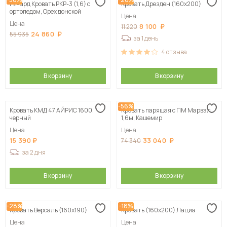
Ричард Кровать РКР-3 (1,6) с
Кровать Дрезден (160х200)
ортопедом, Орех донской
Цена
Цена
8 100
11 220
24 860
55 935
за 1 день
4
отзыва
В корзину
В корзину
-56%
Кровать КМД 47 АЙРИС 1600,
Кровать парящая с ПМ Марвэл
черный
1,6м, Кашемир
Цена
Цена
15 390
33 040
74 340
за 2 дня
В корзину
В корзину
-28%
-18%
Кровать Версаль (160х190)
Кровать (160х200) Лациа
Цена
Цена