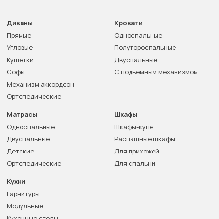
Диваны
Кровати
Прямые
Односпальные
Угловые
Полутороспальные
Кушетки
Двуспальные
Софы
С подъемным механизмом
Механизм аккордеон
Ортопедические
Матрасы
Шкафы
Односпальные
Шкафы-купе
Двуспальные
Распашные шкафы
Детские
Для прихожей
Ортопедические
Для спальни
Кухни
Гарнитуры
Модульные
Кухонные столы