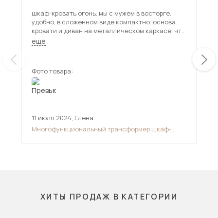
шкаф-кровать огонь. мы с мужем в восторге.
Кро
удобно, в сложенном виде компактно. основа
впо
кровати и диван на металлическом каркасе, что
кра
делает ее не убиваемой. собрали часа за три.
ещё
очень жаль, что расцветок дивана мало, я очень
хотела синим цветом, пришлось покупать плед.
и есть одна проблема, газ-лифты почему-то не
Фото товара:
Фот
держат кровать в разобранном виде, она все
равно поднимается кверху
11 июля 2024
,
Елена
20 
Многофункциональный трансформер шкаф-
Мяг
диван-кровать
ор
ХИТЫ ПРОДАЖ В КАТЕГОРИИ