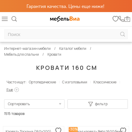
Гарантия качества. Цены еще ниже!
0
Интернет-магазин мебели
Каталог мебели
Мебель для спальни
Кровати
КРОВАТИ 160 СМ
Часто ищут:
Ортопедические
С изголовьями
Классические
Еще
Сортировать
фильтр
По популярности
1515 товаров
Сначала дешевые
-30%
Кровать Тоскана (160х200)
Мягкая кровать Betsi 1600 беж с