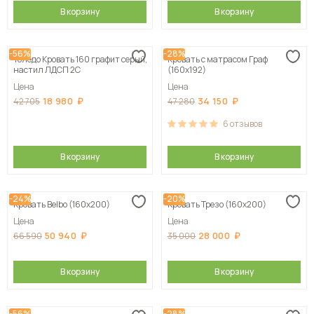
В корзину
В корзину
-56%
-28%
Толедо Кровать 160 графит серый,
Кровать с матрасом Граф
настил ЛДСП 2С
(160х192)
Цена
Цена
18 980
34 150
42 705
47 280
6
отзывов
В корзину
В корзину
-24%
-20%
Кровать Belbo (160х200)
Кровать Трезо (160х200)
Цена
Цена
50 940
28 000
66 590
35 000
В корзину
В корзину
-56%
-28%