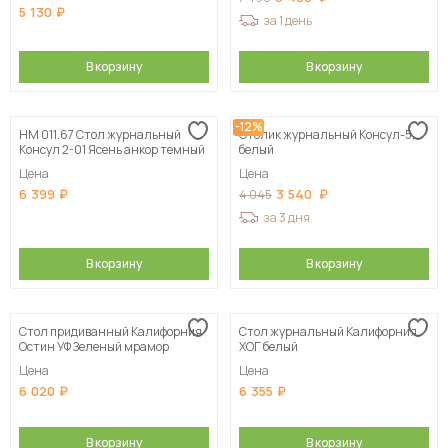
5 130
за 1 день
В корзину
В корзину
-12%
НМ 011.67 Стол журнальный
Столик журнальный Консул-5,
Консул 2-01 Ясень анкор темный
белый
Цена
Цена
6 399
3 540
4 045
за 3 дня
В корзину
В корзину
Стол придиванный Калифорния
Стол журнальный Калифорния
Остин УФ Зеленый мрамор
ХОГ белый
Цена
Цена
6 020
6 355
В корзину
В корзину