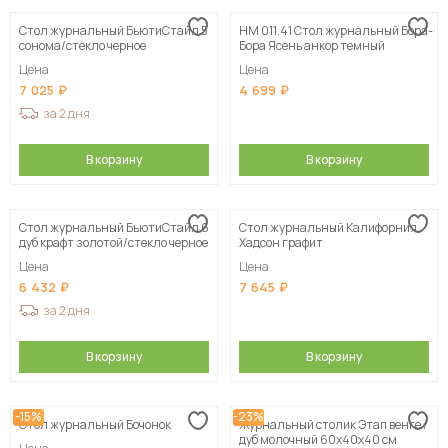
Стол журнальный БьютиСтайл 5
НМ 011.41 Стол журнальный Бора-
сонома/стекло черное
Бора Ясень анкор темный
Цена
Цена
7 025
4 699
за 2 дня
В корзину
В корзину
Стол журнальный БьютиСтайл 6
Стол журнальный Калифорния
дуб крафт золотой/стекло черное
Хадсон графит
Цена
Цена
6 432
7 645
за 2 дня
В корзину
В корзину
-15%
-23%
Стол журнальный Бочонок
Журнальный столик Этап венге /
дуб молочный 60х40х40 см