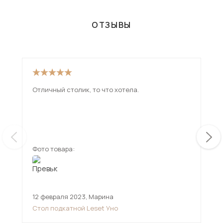
ОТЗЫВЫ
Отличный столик, то что хотела.
Сто
кор
его
не 
ещ
юрк
Сте
довольн
Фото товара:
Фот
под
за 
до
12 февраля 2023
,
Марина
25 
Стол подкатной Leset Уно
Сто