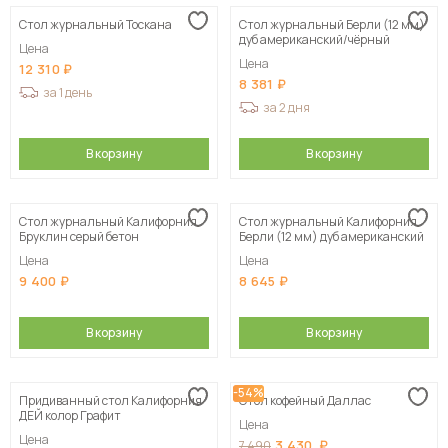
Стол журнальный Тоскана
Стол журнальный Берли (12 мм)
Сначала дорогие
дуб американский/чёрный
Цена
Цена
12 310
8 381
за 1 день
за 2 дня
В корзину
В корзину
Стол журнальный Калифорния
Стол журнальный Калифорния
Бруклин серый бетон
Берли (12 мм) дуб американский
Цена
Цена
9 400
8 645
В корзину
В корзину
-54%
Придиванный стол Калифорния
Стол кофейный Даллас
ДЕЙ колор Графит
Цена
Цена
3 430
7 490