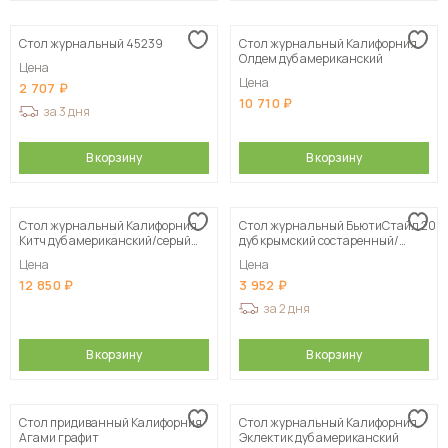
Стол журнальный 45239
Стол журнальный Калифорния
Олдем дуб американский
Цена
Цена
2 707
10 710
за 3 дня
В корзину
В корзину
Стол журнальный Калифорния
Стол журнальный БьютиСтайл 20
Китч дуб американский/серый
дуб крымский состаренный/
бетон
черный
Цена
Цена
12 850
3 952
за 2 дня
В корзину
В корзину
Стол придиванный Калифорния
Стол журнальный Калифорния
Агами графит
Эклектик дуб американский