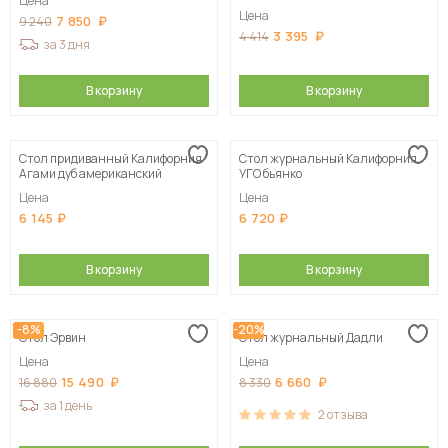
Цена
Цена
7 850
9 240
3 395
4 414
за 3 дня
В корзину
В корзину
Стол придиванный Калифорния
Стол журнальный Калифорния
Агами дуб американский
УГО бьянко
Цена
Цена
6 145
6 720
В корзину
В корзину
-8%
-20%
Стол Эрвин
Стол журнальный Дадли
Цена
Цена
15 490
6 660
16 880
8 330
за 1 день
2
отзыва