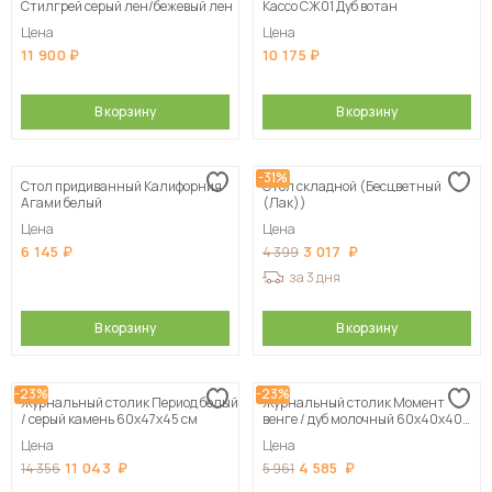
Стилгрей серый лен/бежевый лен
Кассо СЖ01 Дуб вотан
Цена
Цена
11 900
10 175
В корзину
В корзину
-31%
Стол придиванный Калифорния
Стол складной (Бесцветный
Агами белый
(Лак))
Цена
Цена
6 145
3 017
4 399
за 3 дня
В корзину
В корзину
-23%
-23%
Журнальный столик Период белый
Журнальный столик Момент
/ серый камень 60х47х45 см
венге / дуб молочный 60х40х40
см
Цена
Цена
11 043
4 585
14 356
5 961