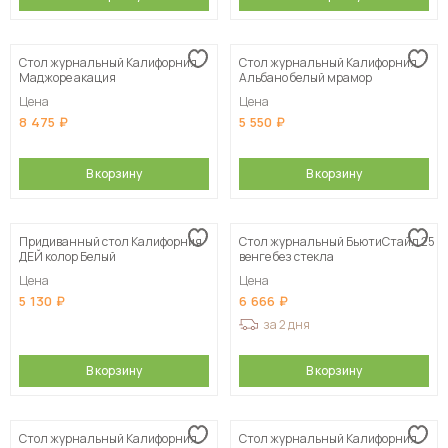
Стол журнальный Калифорния
Стол журнальный Калифорния
Маджоре акация
Альбано белый мрамор
Цена
Цена
8 475
5 550
В корзину
В корзину
Придиванный стол Калифорния
Стол журнальный БьютиСтайл 25
ДЕЙ колор Белый
венге без стекла
Цена
Цена
5 130
6 666
за 2 дня
В корзину
В корзину
Стол журнальный Калифорния
Стол журнальный Калифорния