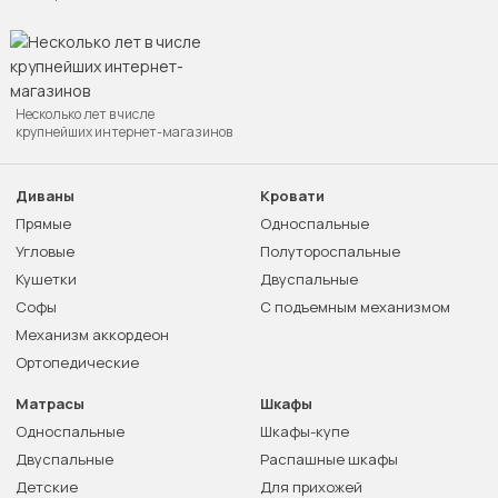
Несколько лет в числе
крупнейших интернет-магазинов
Диваны
Кровати
Прямые
Односпальные
Угловые
Полутороспальные
Кушетки
Двуспальные
Софы
С подъемным механизмом
Механизм аккордеон
Ортопедические
Матрасы
Шкафы
Односпальные
Шкафы-купе
Двуспальные
Распашные шкафы
Детские
Для прихожей