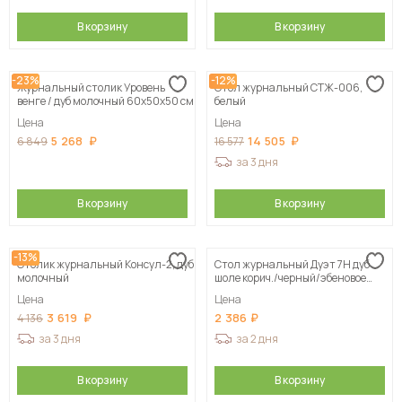
В корзину
В корзину
-23%
-12%
Журнальный столик Уровень
Стол журнальный СТЖ-006,
венге / дуб молочный 60х50х50 см
белый
Цена
Цена
5 268
14 505
6 849
16 577
за 3 дня
В корзину
В корзину
-13%
Столик журнальный Консул-2, дуб
Стол журнальный Дуэт 7Н дуб
молочный
шоле корич./черный/эбеновое
дерево
Цена
Цена
3 619
2 386
4 136
за 3 дня
за 2 дня
В корзину
В корзину