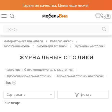
Гарантия качества. Цены еще ниже!
0
Интернет-магазин мебели
Каталог мебели
Корпусная мебель
Мебель для гостиной
Журнальные столики
ЖУРНАЛЬНЫЕ СТОЛИКИ
Часто ищут:
Стеклянные журнальные столики
Недорогие журнальные столики
Журнальные столики на колесах
Еще
Сортировать
фильтр
По популярности
1622 товара
Сначала дешевые