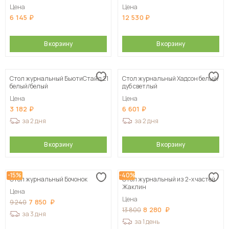
Цена
Цена
6 145
12 530
В корзину
В корзину
Стол журнальный БьютиСтайл 21
Стол журнальный Хадсон белый/
белый/белый
дуб светлый
Цена
Цена
3 182
6 601
за 2 дня
за 2 дня
В корзину
В корзину
-15%
-40%
Стол журнальный Бочонок
Стол журнальный из 2-х частей
Жаклин
Цена
Цена
7 850
9 240
8 280
13 800
за 3 дня
за 1 день