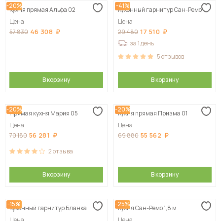
-20%
-41%
Кухня прямая Альфа 02
Кухонный гарнитур Сан-Ремо
Сначала дорогие
Цена
Цена
46 308
17 510
57 830
29 480
за 1 день
5
отзывов
В корзину
В корзину
-20%
-20%
Прямая кухня Мария 05
Кухня прямая Призма 01
Цена
Цена
56 281
55 562
70 180
69 880
2
отзыва
В корзину
В корзину
-15%
-25%
Кухонный гарнитур Бланка
Кухня Сан-Ремо 1,8 м
Цена
Цена