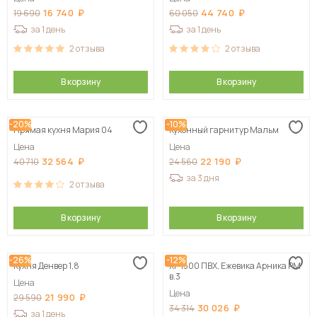
16 740
44 740
19 690
60 050
за 1 день
за 1 день
2
отзыва
2
отзыва
В корзину
В корзину
-20%
-10%
Прямая кухня Мария 04
Кухонный гарнитур Мальм
Цена
Цена
32 564
22 190
40 710
24 560
за 3 дня
2
отзыва
В корзину
В корзину
-26%
-12%
Кухня Денвер 1,8
КГ 1500 ПВХ, Ежевика Арника РМ
в.3
Цена
Цена
21 990
29 590
30 026
34 314
за 1 день