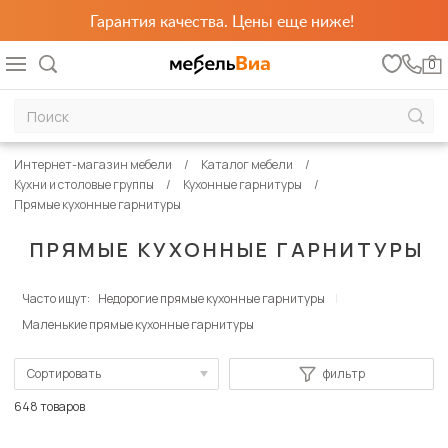
Гарантия качества. Цены еще ниже!
0
Интернет-магазин мебели
Каталог мебели
Кухни и столовые группы
Кухонные гарнитуры
Прямые кухонные гарнитуры
ПРЯМЫЕ КУХОННЫЕ ГАРНИТУРЫ
Часто ищут:
Недорогие прямые кухонные гарнитуры
Маленькие прямые кухонные гарнитуры
Сортировать
фильтр
По популярности
648 товаров
Сначала дешевые