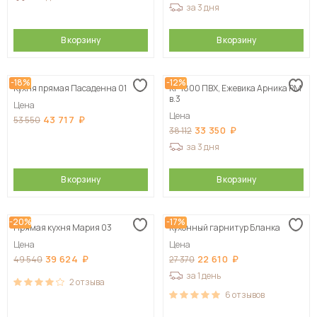
за 3 дня
В корзину
В корзину
-18%
-12%
Кухня прямая Пасаденна 01
КГ 1800 ПВХ, Ежевика Арника РМ
в.3
Цена
Цена
43 717
53 550
33 350
38 112
за 3 дня
В корзину
В корзину
-20%
-17%
Прямая кухня Мария 03
Кухонный гарнитур Бланка
Цена
Цена
39 624
22 610
49 540
27 370
за 1 день
2
отзыва
6
отзывов