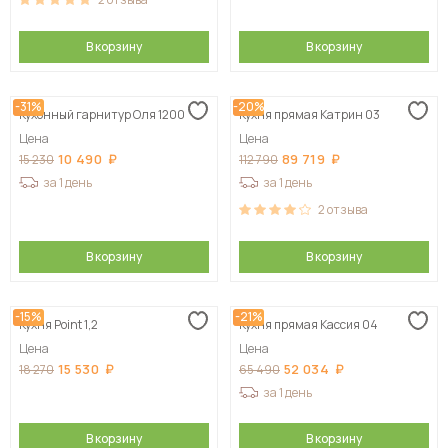
В корзину
В корзину
-31%
-20%
Кухонный гарнитур Оля 1200
Кухня прямая Катрин 03
Цена
Цена
10 490
89 719
15 230
112 790
за 1 день
за 1 день
2
отзыва
В корзину
В корзину
-15%
-21%
Кухня Point 1,2
Кухня прямая Кассия 04
Цена
Цена
15 530
52 034
18 270
65 490
за 1 день
В корзину
В корзину