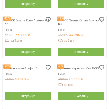
В корзину
В корзину
-12%
-12%
КГ 1500 Эмаль, Крем Арника РМ
КГ 1500 Эмаль, Олива Арника РМ
в.3
в.3
Цена
Цена
33 785
33 785
38 609
38 609
за 3 дня
за 3 дня
В корзину
В корзину
-20%
-4%
Кухня прямая Альфа 04
Кухонный гарнитур Уют 1800
Цена
Цена
43 023
29 690
53 750
30 870
за 1 день
В корзину
В корзину