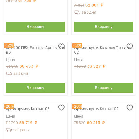
61 735
76 140
62 881
71 861
за 3 дня
В корзину
В корзину
-12%
-19%
КГ 2400 ПВХ, Ежевика Арника РМ
Прямая кухня Каталея Прованс
в.3
02
Цена
Цена
38 453
33 527
43 945
41 640
за 3 дня
В корзину
В корзину
-20%
-20%
Кухня прямая Катрин 03
Прямая кухня Катрин 02
Цена
Цена
89 719
60 213
112 790
75 520
за 1 день