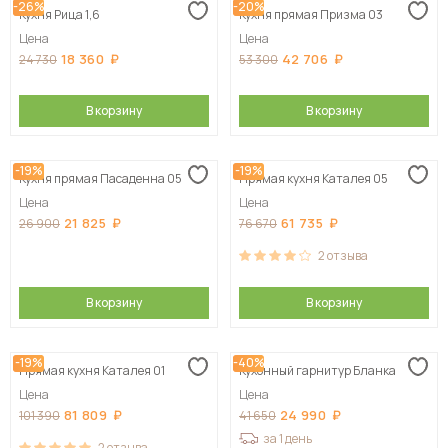
-26%
-20%
Кухня Рица 1,6
Кухня прямая Призма 03
Цена
Цена
18 360
42 706
24 730
53 300
В корзину
В корзину
-19%
-19%
Кухня прямая Пасаденна 05
Прямая кухня Каталея 05
Цена
Цена
21 825
61 735
26 900
76 670
2
отзыва
В корзину
В корзину
-19%
-40%
Прямая кухня Каталея 01
Кухонный гарнитур Бланка
Цена
Цена
81 809
24 990
101 390
41 650
за 1 день
2
отзыва