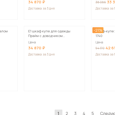
34 870
33 
38 086
Доставка
за 3 дня
Доставка
за 
-21%
калом
Е1 шкаф купе для одежды
Шкаф-купе 2
Прайм с доводчиком
1740
120x57x230 бежевый
Цена
Цена
34 870
42 6
54 170
Доставка
за 3 дня
Доставка
за 
1
2
3
4
5
Следу