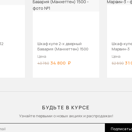
32
Шкаф купе 2-х дверный
Шкаф-купе 
Бавария (Манхеттен) 1500
Марвин-3
Цена
Цена
34 800
31
40 780
62 890
БУДЬТЕ В КУРСЕ
Узнайте первыми о новых акциях и распродажах!
l
Подписать