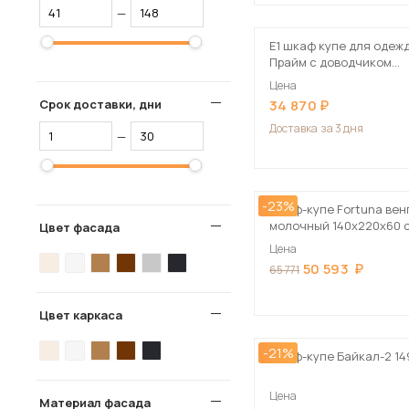
—
Е1 шкаф купе для одеж
Прайм с доводчиком
120x57x230 бежевый
Цена
Срок доставки, дни
34 870
Доставка
за 3 дня
—
-23%
Шкаф-купе Fortuna венг
молочный 140х220х60 
Цвет фасада
Цена
50 593
65 771
Цвет каркаса
-21%
Шкаф-купе Байкал-2 14
Цена
Материал фасада