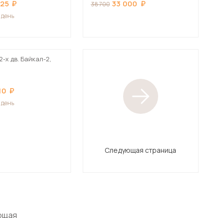
325
33 000
38 700
1 день
-х дв. Байкал-2,
10
1 день
Следующая страница
ющая