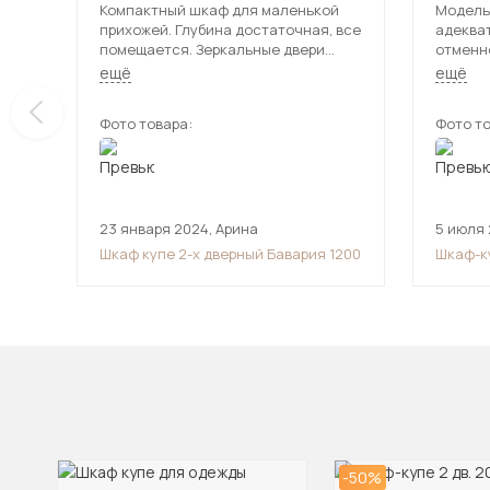
Компактный шкаф для маленькой
Модель
прихожей. Глубина достаточная, все
адеква
помещается. Зеркальные двери
отменно
удобны перед выходом. Собирали
нет про
ещё
ещё
сами где-то за час, все просто.
Фото товара:
Фото то
23 января 2024
,
Арина
5 июля
Шкаф купе 2-х дверный Бавария 1200
Шкаф-к
-50%