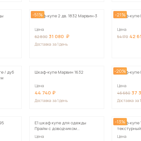
-51%
-21%
ды
Шкаф-купе 2 дв. 1832 Марвин-3
Шкаф-купе 
Цена
Цена
31 080
42 6
62 890
54 170
Доставка
за 1 день
-20%
е / дуб
Шкаф-купе Марвин 1632
Шкаф-купе 
см
Цена
Цена
44 740
37 
46 680
Доставка
за 1 день
Доставка
за 
-13%
95
Е1 шкаф купе для одежды
Шкаф-купе "
Прайм с доводчиком
текстурный
120x57x230 светло-
Цена
Цена
коричневый