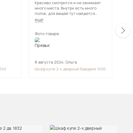
Красиво смотрится и не занимает
Вме
много места. Внутри есть много
купе Большая секция дл
полок, для вещей тут найдется
оде
место каждой. Легко открывается,
сис
ещё
ещ
несмотря на его кажущуюся
пов
громоздкость. Советую.
зер
Фото товара:
Фот
изо
8 августа 2024
,
Ольга
14 
1740
Шкаф купе 2-х дверный Бавария 1200
Шкаф
(Ма