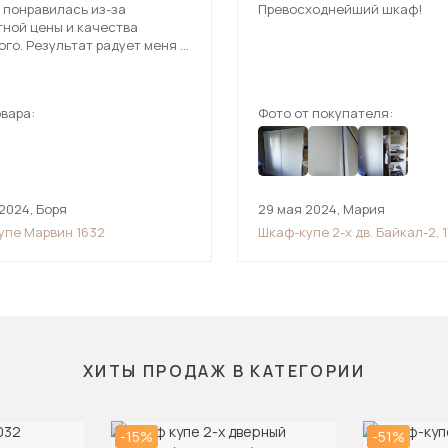
 понравилась из-за
Превосходнейший шкаф!
тной цены и качества
го. Результат радует меня и
блем.
вара:
Фото от покупателя:
 2024
,
Боря
29 мая 2024
,
Мария
упе Марвин 1632
Шкаф-купе 2-х дв. Байкал-2, 
ХИТЫ ПРОДАЖ В КАТЕГОРИИ
-15%
-51%