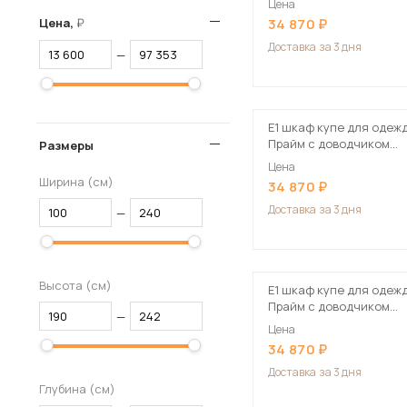
Цена
Цена,
34 870
Столы и стулья
Доставка
за 3 дня
Шкафы и стеллажи
—
Пос
Комоды и тумбы
Вешалки и обувницы
Е1 шкаф купе для одеж
Гарнитуры
Прайм с доводчиком
Размеры
120x57x230 серый
Цена
Ширина (см)
34 870
Доставка
за 3 дня
—
Высота (см)
Е1 шкаф купе для одеж
Прайм с доводчиком
—
120x57x230 темно-сер
Цена
34 870
Доставка
за 3 дня
Глубина (см)