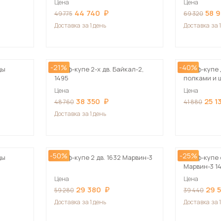
Цена
Цена
Посмотреть все шкафы
44 740
58 
49 775
69 320
Посмотреть все кровати
Доставка
за 1 день
Доставка
за 
мотреть все кухни и столовые группы
Все товары распродажи
Посмотреть все диваны
-21%
-40%
ды
Шкаф-купе 2-х дв. Байкал-2,
Шкаф-купе 
Посмотреть всю
1495
полками и 
Цена
Цена
38 350
25 1
48 760
41 880
Доставка
за 1 день
-50%
-25%
ды
Шкаф-купе 2 дв. 1632 Марвин-3
Шкаф-купе 
Марвин-3 1
ый
Цена
Цена
29 380
29 
59 280
39 440
Доставка
за 1 день
Доставка
за 