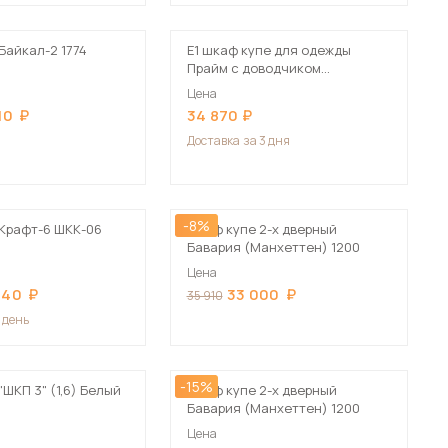
Байкал-2 1774
Е1 шкаф купе для одежды
Прайм с доводчиком
120x57x230 коричневый
Цена
10
34 870
Доставка
за 3 дня
-8%
Крафт-6 ШКК-06
Шкаф купе 2-х дверный
Бавария (Манхеттен) 1200
Цена
340
33 000
35 910
1 день
-15%
ШКП 3" (1,6) Белый
Шкаф купе 2-х дверный
Бавария (Манхеттен) 1200
Цена