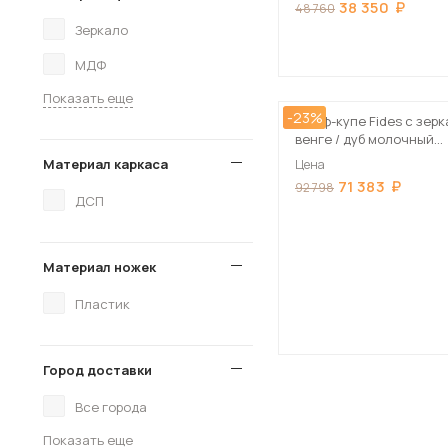
38 350
48 760
Зеркало
МДФ
Показать еще
-23%
Шкаф-купе Fides с зер
венге / дуб молочный
160х235х60 см
Материал каркаса
Цена
71 383
92 798
ДСП
Материал ножек
Пластик
Город доставки
Все города
Показать еще