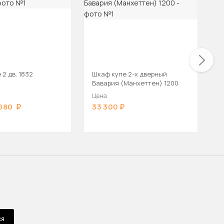
2 дв. 1832
Шкаф купе 2-х дверный
Ш
Бавария (Манхеттен) 1200
Цена
Ц
 080
33 300
4
ся