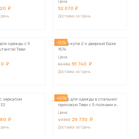
Цена
Сначала дорогие
920
52 070
1 день
Доставка
за 1 день
-15%
для одежды с 5
Шкаф-купе 2-х дверный Базе
 мебель для гостиных
штангой Теви
1574
Цена
30
55 740
65 580
Доставка
за 1 день
-40%
с зеркалом
Шкаф для одежды в спальню/
432
прихожую Теви с 5 полками и
штангой
Цена
580
29 730
49 550
1 день
Доставка
за 1 день