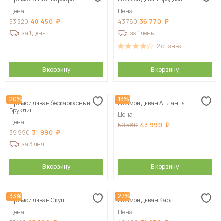
Сначала дорогие
Цена
Цена
40 450
36 770
53 320
43 780
за 1 день
за 1 день
2
отзыва
В корзину
В корзину
-20%
-13%
Прямой диван бескаркасный
Прямой диван Атланта
Бруклин
Цена
Цена
43 990
50 580
31 990
39 990
за 3 дня
В корзину
В корзину
-33%
-27%
Прямой диван Скуп
Прямой диван Карл
Цена
Цена