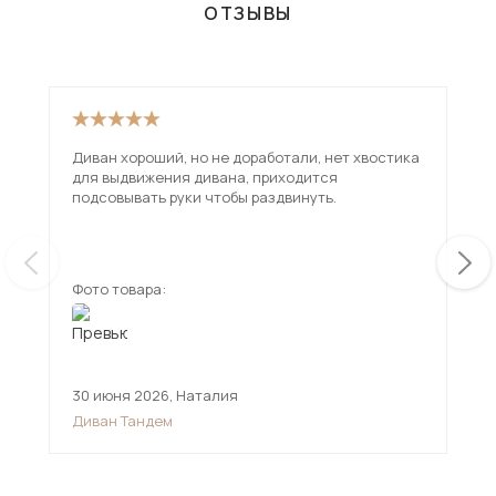
ОТЗЫВЫ
Диван хороший, но не доработали, нет хвостика
Взя
для выдвижения дивана, приходится
вар
подсовывать руки чтобы раздвинуть.
исп
чем
ещ
Фото товара:
Фот
30 июня 2026
,
Наталия
12 
Диван Тандем
Див