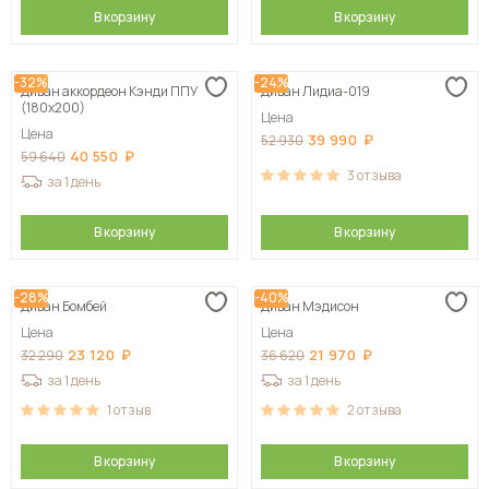
В корзину
В корзину
-32%
-24%
Диван аккордеон Кэнди ППУ
Диван Лидиа-019
(180х200)
Цена
Цена
39 990
52 930
40 550
59 640
3
отзыва
за 1 день
В корзину
В корзину
-28%
-40%
Диван Бомбей
Диван Мэдисон
Цена
Цена
23 120
21 970
32 290
36 620
за 1 день
за 1 день
1
отзыв
2
отзыва
В корзину
В корзину