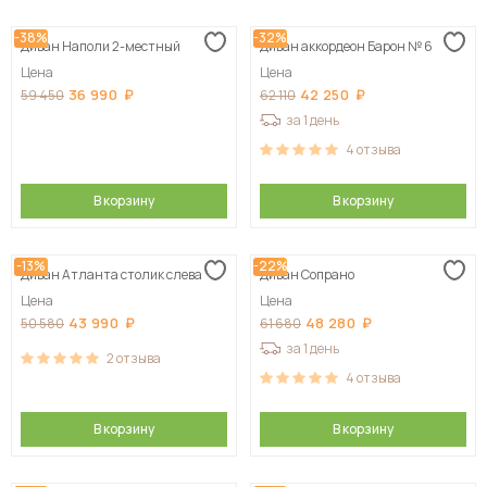
-38%
-32%
Диван Наполи 2-местный
Диван аккордеон Барон № 6
Цена
Цена
36 990
42 250
59 450
62 110
за 1 день
4
отзыва
В корзину
В корзину
-13%
-22%
Диван Атланта столик слева
Диван Сопрано
Цена
Цена
43 990
48 280
50 580
61 680
за 1 день
2
отзыва
4
отзыва
В корзину
В корзину