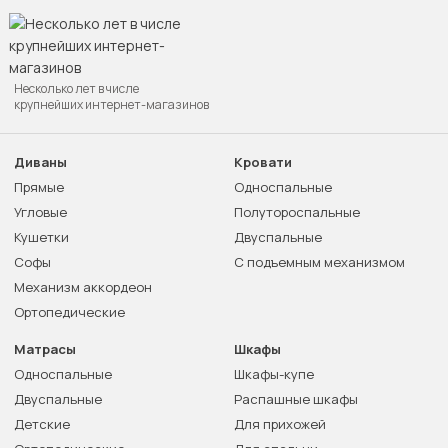
Несколько лет в числе
крупнейших интернет-магазинов
Диваны
Кровати
Прямые
Односпальные
Угловые
Полутороспальные
Кушетки
Двуспальные
Софы
С подъемным механизмом
Механизм аккордеон
Ортопедические
Матрасы
Шкафы
Односпальные
Шкафы-купе
Двуспальные
Распашные шкафы
Детские
Для прихожей