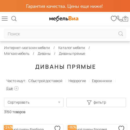
Гарантия качества. Цены еще ниже!
0
Интернет-магазин мебели
Каталог мебели
Мягкая мебель
Диваны
Диваны прямые
ДИВАНЫ ПРЯМЫЕ
Часто ищут:
С быстрой доставкой
Недорогие
Еврокнижки
Еще
Сортировать
фильтр
По популярности
3150 товаров
Сначала дешевые
-24%
-16%
Прямой диван Барбара
Прямой диван Бродвей