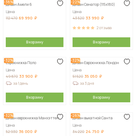
-38%
-22%
Диван Амели 6
Диван Сенатор (115х180)
Цена
Цена
69 990
33 990
112 470
43 520
2
отзыва
В корзину
В корзину
-32%
-32%
Еврокнижка Поло
Диван Еврокнижка Лондон
Цена
Цена
33 900
35 050
49 870
51 520
за 1 день
за 3 дня
В корзину
В корзину
-32%
-28%
Диван еврокнижка Манхэттен
Диван выкатной Санта
Цена
Цена
36 000
24 750
52 930
34 220