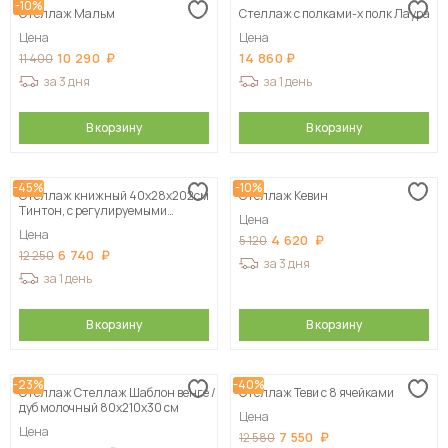
-10%
Стеллаж Мальм
Стеллаж с полками-х полк Лаура
Цена
Цена
10 290
14 860
11 400
за 3 дня
за 1 день
В корзину
В корзину
-45%
-10%
Стеллаж книжный 40x28x202см
Стеллаж Кевин
Тинтон, с регулируемыми
Цена
полками
Цена
4 620
5 120
6 740
12 250
за 3 дня
за 1 день
В корзину
В корзину
-23%
-40%
Стеллаж Стеллаж Шаблон венге /
Стеллаж Теви с 8 ячейками
дуб молочный 80х210х30 см
Цена
Цена
7 550
12 580