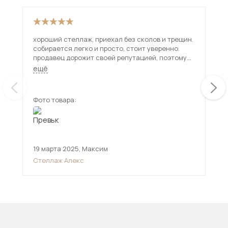
хороший стеллаж, приехал без сколов и трещин.
Кач
собирается легко и просто, стоит уверенно.
продавец дорожит своей репутацией, поэтому
советую к покупке) и спасибо за хорошую
ещё
онлайн поддержку.
Фото товара:
Фот
19 марта 2025
,
Максим
14 
Стеллаж Алекс
Ст