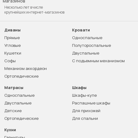
Несколько лет в числе
крупнейших интернет-магазинов
Диваны
Кровати
Прямые
Односпальные
Угловые
Полутороспальные
Кушетки
Двуспальные
Софы
С подъемным механизмом
Механизм аккордеон
Ортопедические
Матрасы
Шкафы
Односпальные
Шкафы-купе
Двуспальные
Распашные шкафы
Детские
Для прихожей
Ортопедические
Для спальни
Кухни
Гарнитуры