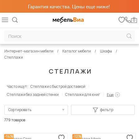
Гарантия качества. Цены еще ниже!
0
Интернет-магазин мебели
Каталог мебели
Шкафы
Стеллажи
СТЕЛЛАЖИ
Часто ищут:
Стеллажи с быстрой доставкой
Стеллажи без задней стенки
Стеллажи для книг
Еще
Сортировать
фильтр
По популярности
779 товаров
Сначала дешевые
-14%
-12%
Стеллаж Сакс
Стеллаж Мика