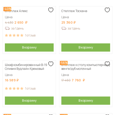
-40%
Стеллаж Алекс
Стеллаж Тоскана
Цена
Цена
2 650
25 360
4 430
за 1 день
за 1 день
1
отзыв
В корзину
В корзину
-56%
Шкаф комбинированный В-19
Стеллаж к столу компьютерному
Оливия Вудлайн Кремовый
венге/дуб молочный
Цена
Цена
16 589
7 760
17 460
1
отзыв
В корзину
В корзину