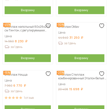
В корзину
В корзину
-45%
-30%
Стеллаж напольный 80х28х202
Стеллаж Oktav
см Тинтон, с регулируемыми
Цена
полками
Цена
31 250
44 640
8 230
14 960
за 1 день
за 1 день
В корзину
В корзину
-15%
-23%
Стеллаж Ницца
Стеллаж Стеллаж
комбинированный Эталон белый /
Цена
дуб бомонт лофт 40х174х40 см
Цена
6 770
7 960
15 698
20 408
за 1 день
1
отзыв