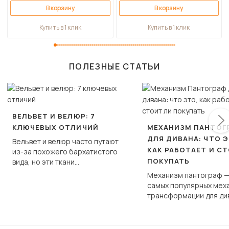
В корзину
В корзину
Купить в 1 клик
Купить в 1 клик
ПОЛЕЗНЫЕ СТАТЬИ
ВЕЛЬВЕТ И ВЕЛЮР: 7
КЛЮЧЕВЫХ ОТЛИЧИЙ
МЕХАНИЗМ ПАНТОГ
ДЛЯ ДИВАНА: ЧТО Э
Вельвет и велюр часто путают
КАК РАБОТАЕТ И С
из-за похожего бархатистого
ПОКУПАТЬ
вида, но эти ткани
фундаментально различаются
Механизм пантограф —
по структуре, составу и
самых популярных мех
технологии производства.
трансформации для ди
Его ещё называют «тик
«шагающей еврокнижк
сиденье не выкатывает