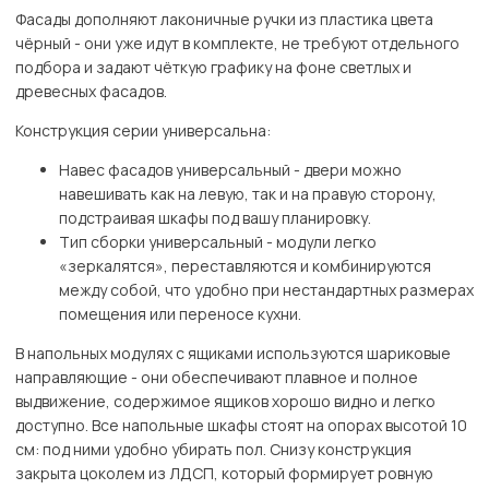
Фасады дополняют лаконичные ручки из пластика цвета
чёрный - они уже идут в комплекте, не требуют отдельного
подбора и задают чёткую графику на фоне светлых и
древесных фасадов.
Конструкция серии универсальна:
Навес фасадов универсальный - двери можно
навешивать как на левую, так и на правую сторону,
подстраивая шкафы под вашу планировку.
Тип сборки универсальный - модули легко
«зеркалятся», переставляются и комбинируются
между собой, что удобно при нестандартных размерах
помещения или переносе кухни.
В напольных модулях с ящиками используются шариковые
направляющие - они обеспечивают плавное и полное
выдвижение, содержимое ящиков хорошо видно и легко
доступно. Все напольные шкафы стоят на опорах высотой 10
см: под ними удобно убирать пол. Снизу конструкция
закрыта цоколем из ЛДСП, который формирует ровную