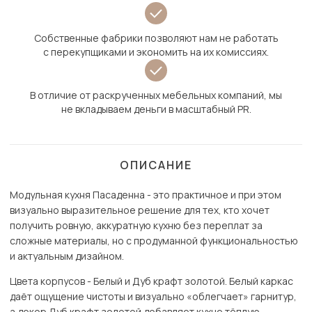
Собственные фабрики позволяют нам не работать
с перекупщиками и экономить на их комиссиях.
В отличие от раскрученных мебельных компаний, мы
не вкладываем деньги в масштабный PR.
ОПИСАНИЕ
Модульная кухня Пасаденна - это практичное и при этом
визуально выразительное решение для тех, кто хочет
получить ровную, аккуратную кухню без переплат за
сложные материалы, но с продуманной функциональностью
и актуальным дизайном.
Цвета корпусов - Белый и Дуб крафт золотой. Белый каркас
даёт ощущение чистоты и визуально «облегчает» гарнитур,
а декор Дуб крафт золотой добавляет кухне тёплую