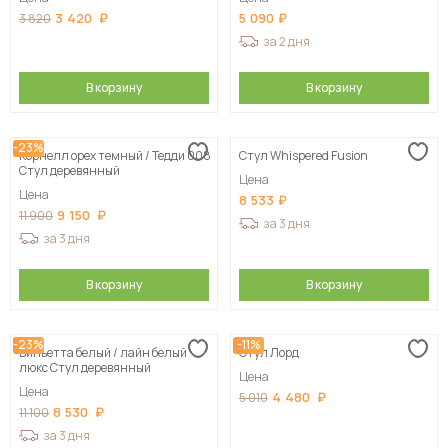
3 420
5 090
3 820
за 2 дня
В корзину
В корзину
-23%
Корнелл орех темный / Тедди 008
Стул Whispered Fusion
Стул деревянный
Цена
Цена
8 533
9 150
11 900
за 3 дня
за 3 дня
В корзину
В корзину
-23%
-11%
Виньетта белый / лайн белый
Стул Лорд
люкс Стул деревянный
Цена
Цена
4 480
5 010
8 530
11 100
за 3 дня