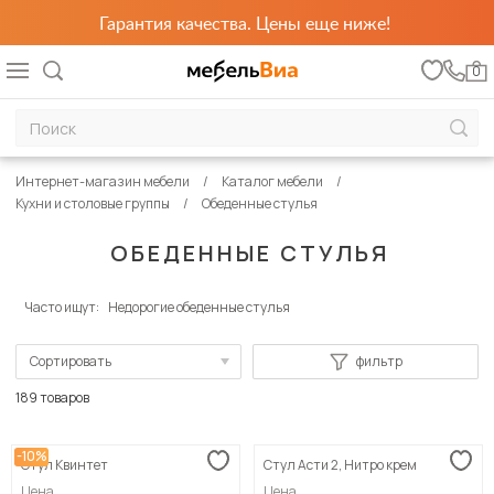
Гарантия качества. Цены еще ниже!
0
Интернет-магазин мебели
Каталог мебели
Кухни и столовые группы
Обеденные стулья
ОБЕДЕННЫЕ СТУЛЬЯ
Часто ищут:
Недорогие обеденные стулья
Сортировать
фильтр
По популярности
189 товаров
Сначала дешевые
-10%
Стул Квинтет
Стул Асти 2, Нитро крем
Сначала дорогие
Цена
Цена