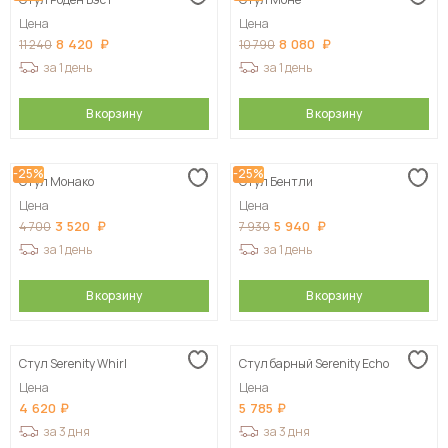
Цена
Цена
8 420
8 080
11 240
10 790
за 1 день
за 1 день
В корзину
В корзину
-25%
-25%
Стул Монако
Стул Бентли
Цена
Цена
3 520
5 940
4 700
7 930
за 1 день
за 1 день
В корзину
В корзину
Стул Serenity Whirl
Стул барный Serenity Echo
Цена
Цена
4 620
5 785
за 3 дня
за 3 дня