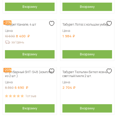
В корзину
В корзину
-21%
Табурет Канапе, 4 шт
Табурет Лотос с кольцом умбер
Цена
Цена
8 400
1 984
10 690
за 1 день
В корзину
В корзину
-20%
Стул барный SHT-S48 (комплект
Табурет Тюльпан Бител ясень
из 2 шт.)
светлый/милк 2 шт.
Цена
Цена
6 690
2 704
8 360
1
отзыв
В корзину
В корзину