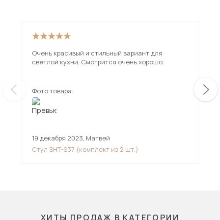
Очень красивый и стильный вариант для
Он супе
светлой кухни, Смотрится очень хорошо
у б
Фото товара:
Фот
19 декабря 2023
,
Матвей
27 
Стул SHT-S37 (комплект из 2 шт.)
Сту
ХИТЫ ПРОДАЖ В КАТЕГОРИИ