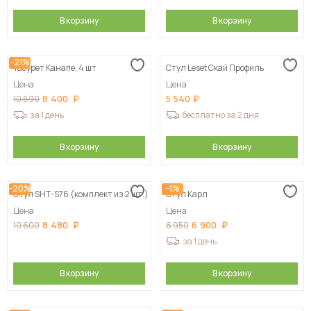
В корзину
В корзину
-21%
Табурет Канапе, 4 шт
Стул Leset Скай Профиль
Цена
Цена
8 400
5 540
10 690
за 1 день
бесплатно за 2 дня
В корзину
В корзину
-20%
-1%
Стул SHT-S76 (комплект из 2 шт.)
Стул Карл
Цена
Цена
8 480
6 900
10 600
6 950
за 1 день
В корзину
В корзину