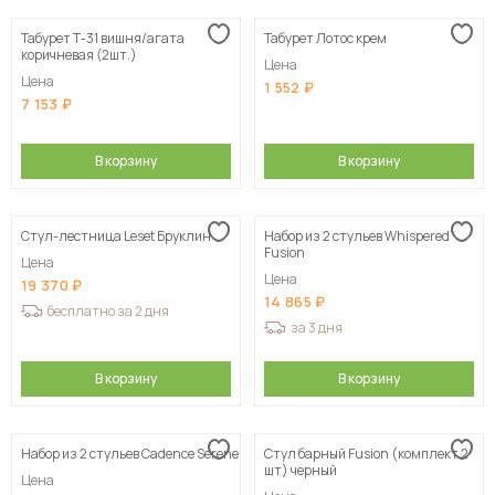
Табурет Т-31 вишня/агата
Табурет Лотос крем
коричневая (2шт.)
Цена
Цена
1 552
7 153
В корзину
В корзину
Стул-лестница Leset Бруклин
Набор из 2 стульев Whispered
Fusion
Цена
Цена
19 370
14 865
бесплатно за 2 дня
за 3 дня
В корзину
В корзину
Набор из 2 стульев Cadence Serene
Стул барный Fusion (комплект 2
шт) черный
Цена