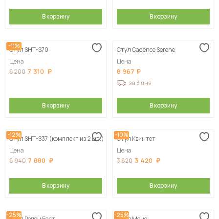
В корзину
В корзину
-11%
Стул SHT-S70
Стул Cadence Serene
Цена
Цена
7 310
8 967
8 200
за 3 дня
В корзину
В корзину
-12%
-10%
Стул SHT-S37 (комплект из 2 шт.)
Стул Квинтет
Цена
Цена
7 880
3 420
8 940
3 820
В корзину
В корзину
-25%
-25%
Стул Роден Бэст
Стул Моне