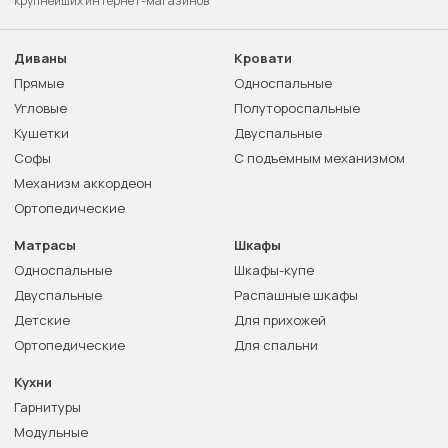
крупнейших интернет-магазинов
Диваны
Кровати
Прямые
Односпальные
Угловые
Полутороспальные
Кушетки
Двуспальные
Софы
С подъемным механизмом
Механизм аккордеон
Ортопедические
Матрасы
Шкафы
Односпальные
Шкафы-купе
Двуспальные
Распашные шкафы
Детские
Для прихожей
Ортопедические
Для спальни
Кухни
Гарнитуры
Модульные