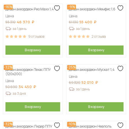
-16%
-9%
Диван аккордеон Рио Maxx 1,4
Диван аккордеон Мемфис 1,6
Цена
Цена
46 370
55 400
55 310
61 130
за 1 день
за 1 день
9
отзывов
2
отзыва
В корзину
В корзину
-32%
-25%
Диван аккордеон Техас ППУ
Диван аккордеон Мускат 1,4
(120х200)
Цена
Цена
52 010
69 320
34 450
50 690
за 1 день
за 3 дня
В корзину
В корзину
-32%
-10%
Диван аккордеон Лидер ППУ
Диван аккордеон Неаполь