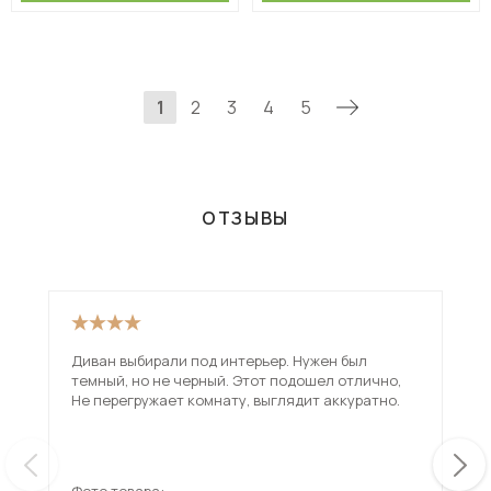
1
2
3
4
5
ОТЗЫВЫ
Диван выбирали под интерьер. Нужен был
Оче
темный, но не черный. Этот подошел отлично,
Не перегружает комнату, выглядит аккуратно.