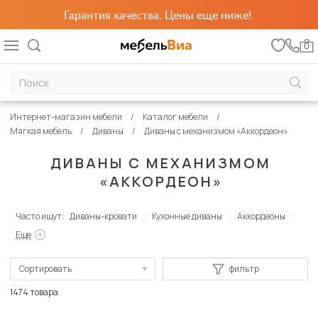
Гарантия качества. Цены еще ниже!
0
Интернет-магазин мебели
Каталог мебели
Мягкая мебель
Диваны
Диваны с механизмом «Аккордеон»
ДИВАНЫ С МЕХАНИЗМОМ
«АККОРДЕОН»
Часто ищут:
Диваны-кровати
Кухонные диваны
Аккордеоны
Еще
Сортировать
фильтр
По популярности
1474 товара
Сначала дешевые