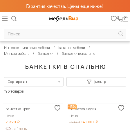
Гарантия качества. Цены еще ниже!
0
Интернет-магазин мебели
Каталог мебели
Мягкая мебель
Банкетки
Банкетки в спальню
БАНКЕТКИ В СПАЛЬНЮ
Сортировать
фильтр
По популярности
196 товаров
Сначала дешевые
-15%
Банкетка Орис
Банкетка Лелия
Сначала дорогие
Цена
Цена
7 320
14 000
16 470
за 1 день