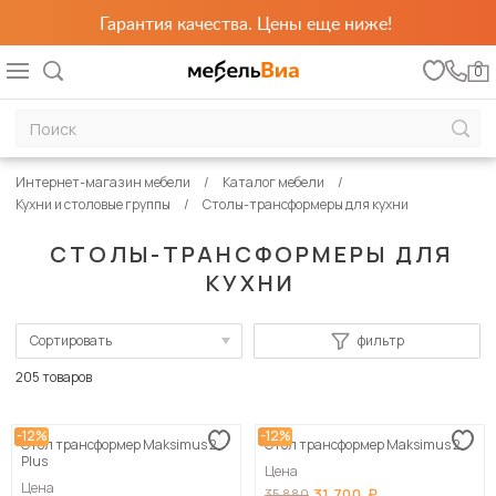
Гарантия качества. Цены еще ниже!
0
Интернет-магазин мебели
Каталог мебели
Кухни и столовые группы
Столы-трансформеры для кухни
СТОЛЫ-ТРАНСФОРМЕРЫ ДЛЯ
КУХНИ
Сортировать
фильтр
По популярности
205 товаров
Сначала дешевые
-12%
-12%
Стол трансформер Maksimus 2
Стол трансформер Maksimus 2
Сначала дорогие
Plus
Цена
Цена
31 700
35 880