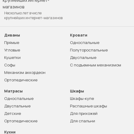
Несколько лет в числе
крупнейших интернет-магазинов
Диваны
Кровати
Прямые
Односпальные
Угловые
Полутороспальные
Кушетки
Двуспальные
Софы
С подъемным механизмом
Механизм аккордеон
Ортопедические
Матрасы
Шкафы
Односпальные
Шкафы-купе
Двуспальные
Распашные шкафы
Детские
Для прихожей
Ортопедические
Для спальни
Кухни