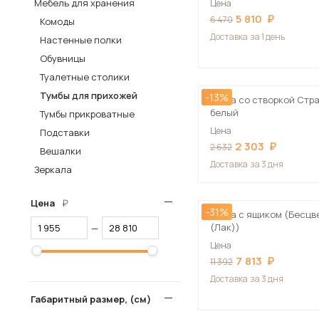
Мебель для хранения
Цена
5 810
Столы и стулья
6 470
Комоды
Доставка
за 1 день
Настенные полки
Шкафы и стеллажи
Пос
Обувницы
Комоды и тумбы
Туалетные столики
Вешалки и обувницы
Тумбы для прихожей
-13%
Тумба со створкой Стра
Гарнитуры
белый
Тумбы прикроватные
Цена
Подставки
2 303
2 632
Вешалки
Доставка
за 3 дня
Зеркала
Цена
-31%
Тумба с ящиком (Бесцв
(Лак))
—
Цена
7 813
11 392
Доставка
за 3 дня
Габаритный размер, (см)