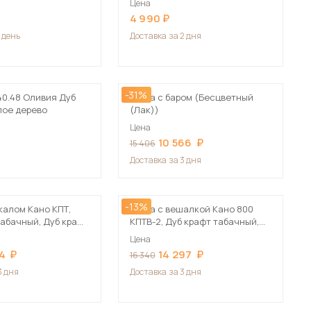
Цена
Сначала дорогие
4 990
1 день
Доставка
за 2 дня
-31%
40.48 Оливия Дуб
Тумба с баром (Бесцветный
 мебель для гостиных
ое дерево
(Лак))
Цена
10 566
15 406
Доставка
за 3 дня
-13%
калом Кано КПТ,
Тумба с вешалкой Кано 800
табачный, Дуб крафт
КПТВ-2, Дуб крафт табачный,
Дуб крафт белый
Цена
54
14 297
16 340
3 дня
Доставка
за 3 дня