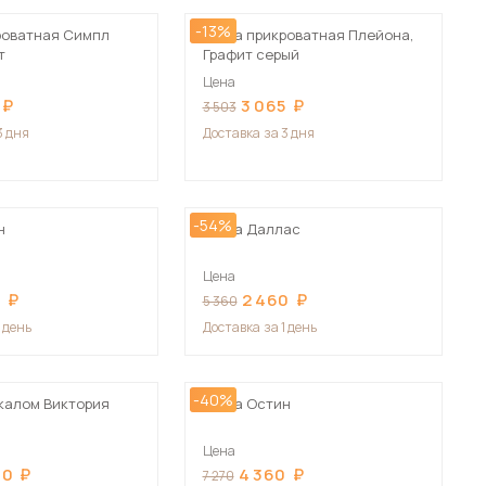
-13%
роватная Симпл
Тумба прикроватная Плейона,
т
Графит серый
Цена
3 065
3 503
3 дня
Доставка
за 3 дня
-54%
н
Тумба Даллас
Цена
0
2 460
5 360
1 день
Доставка
за 1 день
-40%
ркалом Виктория
Тумба Остин
Цена
10
4 360
7 270