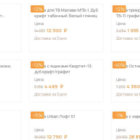
-12%
-12%
Тумба для ТВ Малави МТВ-1, Дуб
Тумба прик
фт
крафт табачный, Белый глянец
ТБ-11, графи
ц
Цена
Цена
12 300
1 955
14 057
2 234
Доставка
за 3 дня
Доставка
за 
-12%
-40%
смоки,
Тумба с ящиками Квартет-13,
Тумба Ости
дуб крафт/графит
Цена
Цена
4 489
4 36
5 130
7 270
Доставка
за 3 дня
Доставка
за 
-15%
-1%
Тумба Urban Лофт 01
Тумба с зе
Цена
Цена
12 790
28 8
15 050
29 130