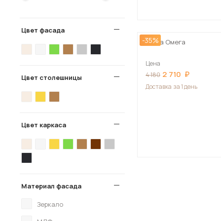
Цвет фасада
-35%
Тумба Омега
Цена
2 710
4 180
Цвет столешницы
Доставка
за 1 день
Цвет каркаса
Материал фасада
Зеркало