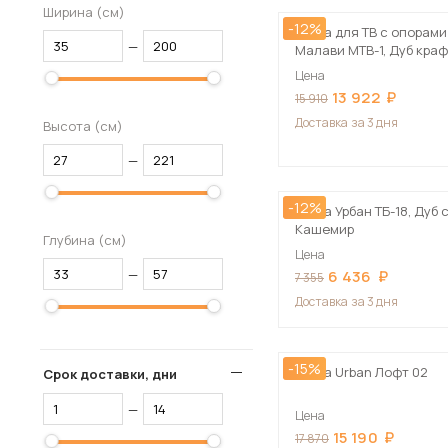
Ширина (см)
-12%
Тумба для ТВ с опорами
—
Малави МТВ-1, Дуб кра
табачный, Белый гляне
Цена
13 922
15 910
Доставка
за 3 дня
Высота (см)
—
-12%
Тумба Урбан ТБ-18, Дуб 
Кашемир
Глубина (см)
Цена
—
6 436
7 355
Доставка
за 3 дня
-15%
Тумба Urban Лофт 02
Срок доставки, дни
—
Цена
15 190
17 870