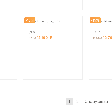
-15%
-15%
Тумба Urban Лофт 02
Тумба Urban
Цена
Цена
15 190
12 7
17 870
15 050
1
2
Следующая