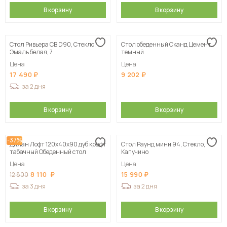
В корзину
В корзину
Стол Ривьера СВ D90, Стекло,
Стол обеденный Сканд Цемент
Эмаль белая, 7
темный
Цена
Цена
17 490
9 202
за 2 дня
В корзину
В корзину
-37%
Дилан Лофт 120х40х90 дуб крафт
Стол Раунд мини 94, Стекло,
табачный Обеденный стол
Капучино
Цена
Цена
8 110
15 990
12 800
за 3 дня
за 2 дня
В корзину
В корзину