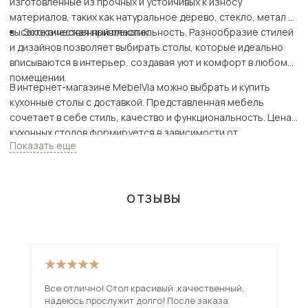
изготовленные из прочных и устойчивых к износу
материалов, таких как натуральное дерево, стекло, метал и
высококачественный пластик.
Эстетическая привлекательность. Разнообразие стилей
и дизайнов позволяет выбирать столы, которые идеально
вписываются в интерьер, создавая уют и комфорт в любом
помещении.
В интернет-магазине MebelVia можно выбрать и купить
кухонные столы с доставкой. Представленная мебель
сочетает в себе стиль, качество и функциональность. Цена
кухонных столов формируется в зависимости от
Показать еще
применяемых материалов, размера конструкции и
особенностей функционала.
ОТЗЫВЫ
Все отлично! Стол красивый ,качественный,
Пре
надеюсь прослужит долго! После заказа
смо