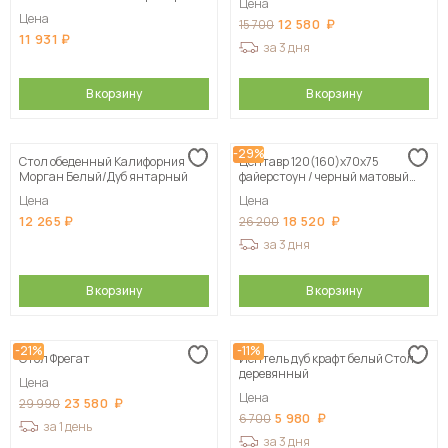
Цена
опора квадро белый муар
Цена
12 580
15 700
11 931
за 3 дня
В корзину
В корзину
-29%
Стол обеденный Калифорния
Центавр 120(160)х70х75
Морган Белый/Дуб янтарный
файерстоун / черный матовый
Стол деревянный
Цена
Цена
12 265
18 520
26 200
за 3 дня
В корзину
В корзину
-21%
-11%
Стол Фрегат
Йентель дуб крафт белый Стол
деревянный
Цена
Цена
23 580
29 990
5 980
6 700
за 1 день
за 3 дня