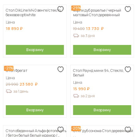
-29%
Стол DikLine M40 венге/стекло
Форли дуб рошелье / черный
бежевое optiwhite
матовый Стол деревянный
Цена
Цена
18 890
13 730
19 400
за 3 дня
В корзину
В корзину
-21%
Стол Фрегат
Стол Раунд мини 94, Стекло,
Белый
Цена
Цена
23 580
29 990
15 990
за 1 день
за 2 дня
В корзину
В корзину
-20%
Стол обеденный Альфа фотопечать
СтК7 дуб сонома Стол деревянный
/ бетон белый Белый мрамор /