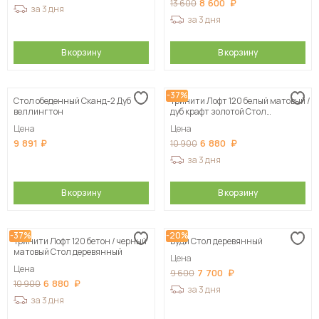
8 600
13 600
за 3 дня
за 3 дня
В корзину
В корзину
-37%
Стол обеденный Сканд-2 Дуб
Тринити Лофт 120 белый матовый /
веллингтон
дуб крафт золотой Стол
деревянный
Цена
Цена
9 891
6 880
10 900
за 3 дня
В корзину
В корзину
-37%
-20%
Тринити Лофт 120 бетон / черный
Вуди Стол деревянный
матовый Стол деревянный
Цена
Цена
7 700
9 600
6 880
10 900
за 3 дня
за 3 дня