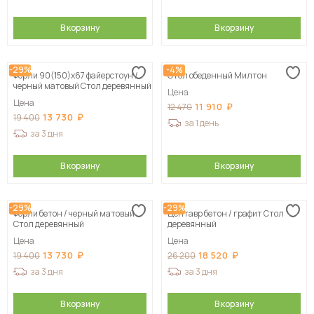
В корзину
В корзину
-29%
-4%
Форли 90(150)х67 файерстоун /
Стол обеденный Милтон
черный матовый Стол деревянный
Цена
Цена
11 910
12 470
13 730
19 400
за 1 день
за 3 дня
В корзину
В корзину
-29%
-29%
Форли бетон / черный матовый
Центавр бетон / графит Стол
Стол деревянный
деревянный
Цена
Цена
13 730
18 520
19 400
26 200
за 3 дня
за 3 дня
В корзину
В корзину