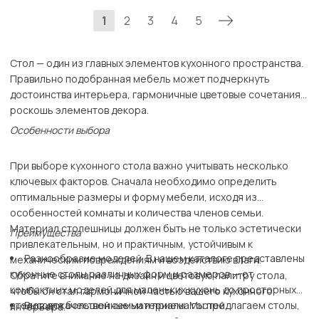
1
2
3
4
5
Стол — один из главных элементов кухонного пространства.
Правильно подобранная мебель может подчеркнуть
достоинства интерьера, гармоничные цветовые сочетания,
роскошь элементов декора.
Особенности выбора
При выборе кухонного стола важно учитывать несколько
ключевых факторов. Сначала необходимо определить
оптимальные размеры и форму мебели, исходя из
особенностей комнаты и количества членов семьи.
Материал столешницы должен быть не только эстетически
Преимущества
привлекательным, но и практичным, устойчивым к
Разнообразие моделей. В нашем каталоге представлены
механическим повреждениям и воздействию влаги.
кухонные столы различных форм и размеров — от
Обратите внимание на дизайн и цветовую палитру стола,
компактных моделей для маленьких кухонь до просторных
чтобы он стал гармоничной частью вашего кухонного
столов для большой семьи и приема гостей.
Высококачественные материалы. Мы предлагаем столы,
интерьера.