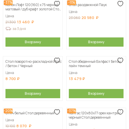
-37%
-11%
Колон Лофт 120(160) х 75 черный
Стол раздвижной Паук
матовый / дуб крафт золотой Стол
Цена
деревянный
Цена
20 580
23 060
13 460
21 300
за 3 дня
В корзину
В корзину
Стол поворотно-раскладной Ирис
Стол обеденный Бэлфаст Бетон
/ Бетон / Черный
пайн темный
Цена
Цена
8 700
13 479
В корзину
В корзину
-20%
-37%
СтК4 белый Стол деревянный
Кангас 120х80х77 орех кантри /
черный Стол деревянный
Цена
Цена
8 070
10 100