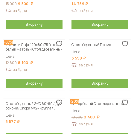
9 500
14 759
15 000
за 3 дня
за 3 дня
В корзину
В корзину
-37%
Тринити Лофт 120х80х75 бетон /
Стол обеденный Промо
белый матовый Стол деревянный
Цена
Цена
3 599
8 100
12 800
за 3 дня
за 3 дня
В корзину
В корзину
-20%
Стол обеденный ЭКО 80*60 / Дуб
Аттер белый Стол деревянный
сонома/Опора № 2- круглая
Цена
серебристый металлик
Цена
8 400
10 500
5 577
за 3 дня