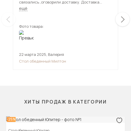
связались ,оговорили доставку. Доставка
Нож
привезла стол в срок , все проверили ! Спасибо
Доста
ещё
ещ
продавцу и доставке!
Меб
зде
Фото товара:
Фот
22 марта 2025
,
Валерия
11 
Стол обеденный Милтон
Сто
ХИТЫ ПРОДАЖ В КАТЕГОРИИ
-25%
Стол обеденный Юпитер