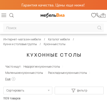
Гарантия качества. Цены еще ниже!
0
Интернет-магазин мебели
Каталог мебели
Кухни и столовые группы
Кухонные столы
КУХОННЫЕ СТОЛЫ
Часто ищут:
Недорогие кухонные столы
Маленькие кухонные столы
Раскладные кухонные столы
Еще
Сортировать
фильтр
По популярности
1109 товаров
Сначала дешевые