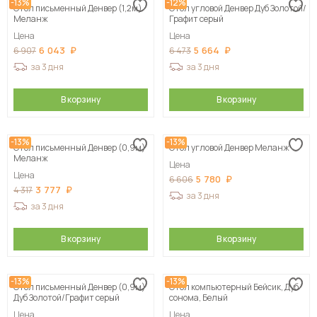
-13%
-12%
Стол письменный Денвер (1,2м)
Стол угловой Денвер Дуб Золотой/
Меланж
Графит серый
Цена
Цена
6 043
5 664
6 907
6 473
за 3 дня
за 3 дня
В корзину
В корзину
-13%
-13%
Стол письменный Денвер (0,9м)
Стол угловой Денвер Меланж
Меланж
Цена
Цена
5 780
6 606
3 777
4 317
за 3 дня
за 3 дня
В корзину
В корзину
-13%
-13%
Стол письменный Денвер (0,9м)
Стол компьютерный Бейсик, Дуб
Дуб Золотой/Графит серый
сонома, Белый
Цена
Цена