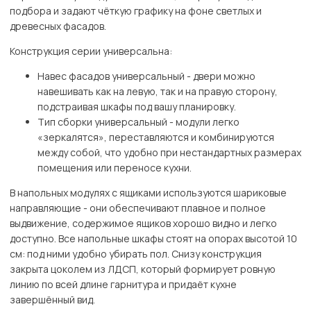
подбора и задают чёткую графику на фоне светлых и
древесных фасадов.
Конструкция серии универсальна:
Навес фасадов универсальный - двери можно
навешивать как на левую, так и на правую сторону,
подстраивая шкафы под вашу планировку.
Тип сборки универсальный - модули легко
«зеркалятся», переставляются и комбинируются
между собой, что удобно при нестандартных размерах
помещения или переносе кухни.
В напольных модулях с ящиками используются шариковые
направляющие - они обеспечивают плавное и полное
выдвижение, содержимое ящиков хорошо видно и легко
доступно. Все напольные шкафы стоят на опорах высотой 10
см: под ними удобно убирать пол. Снизу конструкция
закрыта цоколем из ЛДСП, который формирует ровную
линию по всей длине гарнитура и придаёт кухне
завершённый вид.