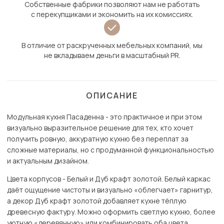
Собственные фабрики позволяют нам не работать
с перекупщиками и экономить на их комиссиях.
В отличие от раскрученных мебельных компаний, мы
не вкладываем деньги в масштабный PR.
ОПИСАНИЕ
Модульная кухня Пасаденна - это практичное и при этом
визуально выразительное решение для тех, кто хочет
получить ровную, аккуратную кухню без переплат за
сложные материалы, но с продуманной функциональностью
и актуальным дизайном.
Цвета корпусов - Белый и Дуб крафт золотой. Белый каркас
даёт ощущение чистоты и визуально «облегчает» гарнитур,
а декор Дуб крафт золотой добавляет кухне тёплую
древесную фактуру. Можно оформить светлую кухню, более
уютную «деревянную» или комбинировать оба цвета