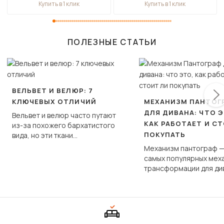
Купить в 1 клик
Купить в 1 клик
ПОЛЕЗНЫЕ СТАТЬИ
ВЕЛЬВЕТ И ВЕЛЮР: 7
КЛЮЧЕВЫХ ОТЛИЧИЙ
МЕХАНИЗМ ПАНТОГ
ДЛЯ ДИВАНА: ЧТО Э
Вельвет и велюр часто путают
КАК РАБОТАЕТ И С
из-за похожего бархатистого
ПОКУПАТЬ
вида, но эти ткани
фундаментально различаются
Механизм пантограф —
по структуре, составу и
самых популярных мех
технологии производства.
трансформации для ди
Его ещё называют «тик
«шагающей еврокнижк
сиденье не выкатывает
полу, а приподнимаетс
«перешагивает» вперё