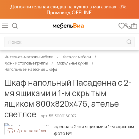
Дополнительная скидка на кухню в магазинах -3%.
Промокод OFFLINE
0
Интернет-магазин мебели
Каталог мебели
Кухни и столовые группы
Модульные кухни
Напольные и навесные шкафы
Шкаф напольный Пасаденна с 2-
мя ящиками и 1-м скрытым
ящиком 800х820х476, ателье
светлое
арт. 5513000160977
Доставка за 1 день