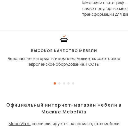
фундаментально различаются
Механизм пантограф —
по структуре, составу и
самых популярных мех
технологии производства.
трансформации для ди
Его ещё называют «тик
«шагающей еврокнижк
сиденье не выкатывает
полу, а приподнимаетс
«перешагивает» вперё
дугообразной траекто
ВЫСОКОЕ КАЧЕСТВО МЕБЕЛИ
Безопасные материалы и комплектующие, высокоточное
европейское оборудование, ГОСТы
Официальный интернет-магазин мебели в
Москве MebelVia
MebelVia.ru
специализируется на производстве мебели