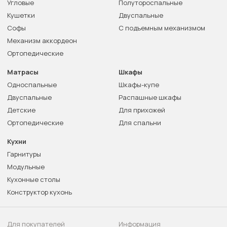
Угловые
Полутороспальные
Кушетки
Двуспальные
Софы
С подъемным механизмом
Механизм аккордеон
Ортопедические
Матрасы
Шкафы
Односпальные
Шкафы-купе
Двуспальные
Распашные шкафы
Детские
Для прихожей
Ортопедические
Для спальни
Кухни
Гарнитуры
Модульные
Кухонные столы
Конструктор кухонь
Для покупателей
Информация