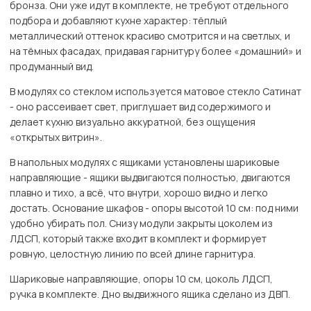
бронза. Они уже идут в комплекте, не требуют отдельного
подбора и добавляют кухне характер: тёплый
металлический оттенок красиво смотрится и на светлых, и
на тёмных фасадах, придавая гарнитуру более «домашний» и
продуманный вид.
В модулях со стеклом используется матовое стекло Сатинат
- оно рассеивает свет, приглушает вид содержимого и
делает кухню визуально аккуратной, без ощущения
«открытых витрин».
В напольных модулях с ящиками установлены шариковые
направляющие - ящики выдвигаются полностью, двигаются
плавно и тихо, а всё, что внутри, хорошо видно и легко
достать. Основание шкафов - опоры высотой 10 см: под ними
удобно убирать пол. Снизу модули закрыты цоколем из
ЛДСП, который также входит в комплект и формирует
ровную, целостную линию по всей длине гарнитура.
Шариковые направляющие, опоры 10 см, цоколь ЛДСП,
ручка в комплекте. Дно выдвижного ящика сделано из ДВП.