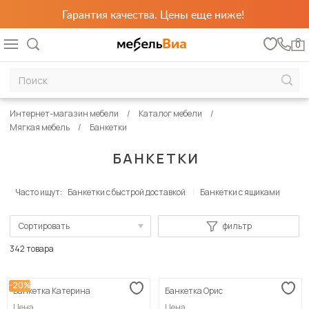
Гарантия качества. Цены еще ниже!
0
Интернет-магазин мебели
Каталог мебели
Мягкая мебель
Банкетки
БАНКЕТКИ
Часто ищут:
Банкетки с быстрой доставкой
Банкетки с ящиками
Сортировать
фильтр
По популярности
342 товара
Сначала дешевые
-20%
Банкетка Катерина
Банкетка Орис
Сначала дорогие
Цена
Цена