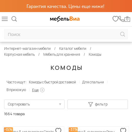
Гарантия качества. Цены еще ниже!
0
Интернет-магазин мебели
Каталог мебели
Корпусная мебель
Мебель для хранения
Комоды
КОМОДЫ
Часто ищут:
Комоды с быстрой доставкой
Для спальни
В прихожую
Еще
Сортировать
фильтр
По популярности
1664 товара
Сначала дешевые
-15%
-37%
Комод с 3-мя ящиками Спайс
Комод с 5-ю ящиками Реан