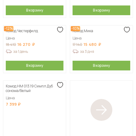
В корзину
В корзину
-12%
-10%
Комод Честерфилд
Комод Мика
Цена
Цена
16 270
15 480
18 410
17 140
за 1 день
за 3 дня
В корзину
В корзину
Комод НМ 013.19 Симпл Дуб
сонома/белый
Цена
7 399