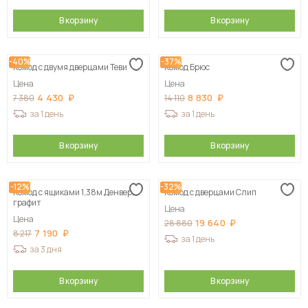
В корзину
В корзину
-40%
-37%
Комод с двумя дверцами Теви
Комод Брюс
Цена
Цена
4 430
8 830
7 380
14 110
за 1 день
за 1 день
В корзину
В корзину
-12%
-32%
Комод с ящиками 1,38м Денвер,
Комод с дверцами Слип
графит
Цена
Цена
19 640
28 880
7 190
8 217
за 1 день
за 3 дня
В корзину
В корзину