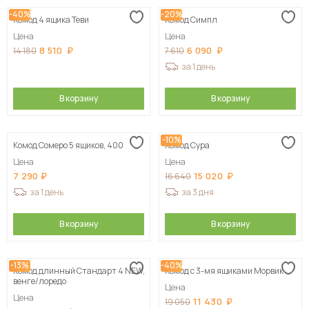
-40%
-20%
Комод 4 ящика Теви
Комод Симпл
Цена
Цена
8 510
6 090
14 180
7 610
за 1 день
В корзину
В корзину
-10%
Комод Сомеро 5 ящиков, 400
Комод Сура
Цена
Цена
7 290
15 020
16 640
за 1 день
за 3 дня
В корзину
В корзину
-13%
-40%
Комод длинный Стандарт 4 NEW,
Комод с 3-мя ящиками Морвик
венге/лоредо
Цена
Цена
11 430
19 050