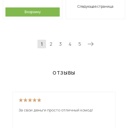
Следующая страница
В корзину
1
2
3
4
5
ОТЗЫВЫ
За свои деньги просто отличный комод!
Дос
см.
при
дов
ещ