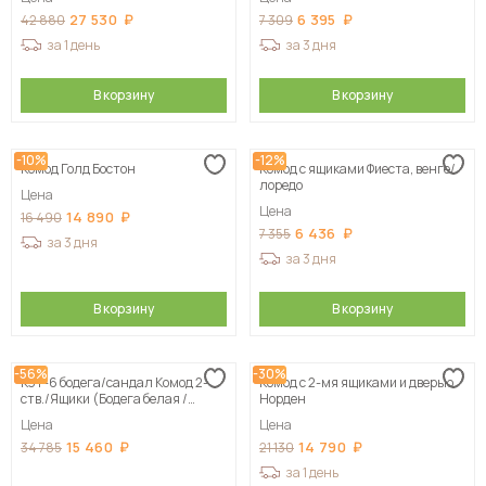
27 530
6 395
42 880
7 309
за 1 день
за 3 дня
В корзину
В корзину
-10%
-12%
Комод Голд Бостон
Комод с ящиками Фиеста, венге/
лоредо
Цена
Цена
14 890
16 490
6 436
7 355
за 3 дня
за 3 дня
В корзину
В корзину
-56%
-30%
Кэт-6 бодега/сандал Комод 2-
Комод с 2-мя ящиками и дверью
ств./Ящики (Бодега белая /
Норден
Сандал)
Цена
Цена
15 460
14 790
34 785
21 130
за 1 день