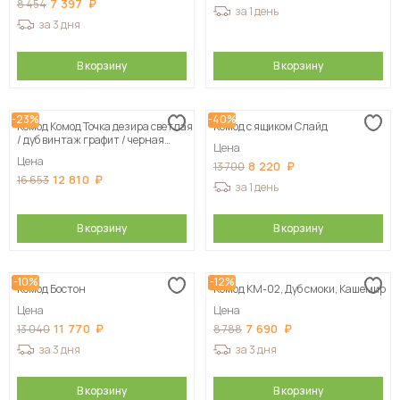
7 397
8 454
за 1 день
за 3 дня
В корзину
В корзину
-23%
-40%
Комод Комод Точка дезира светлая
Комод с ящиком Слайд
/ дуб винтаж графит / черная
Цена
шагрень 80х55х40 см
Цена
8 220
13 700
12 810
16 653
за 1 день
В корзину
В корзину
-10%
-12%
Комод Бостон
Комод КМ-02, Дуб смоки, Кашемир
Цена
Цена
11 770
7 690
13 040
8 788
за 3 дня
за 3 дня
В корзину
В корзину