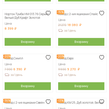
-15%
Нортон Тумба НМ 013.76 Серый/
Комод с 2-мя ящиками Спайс
Белый/Дуб Крафт Золотой
Цена
Цена
18 080
21 270
8 399
за 1 день
В корзину
В корзину
-20%
-20%
Комод Симпл
Комод Евро
Цена
Цена
6 390
9 270
7 990
11 590
за 1 день
за 1 день
В корзину
В корзину
-36%
-13%
Комод с 2-мя ящиками Свейн
Комод КМ 25, Дуб золотой, Белый
Цена
Цена