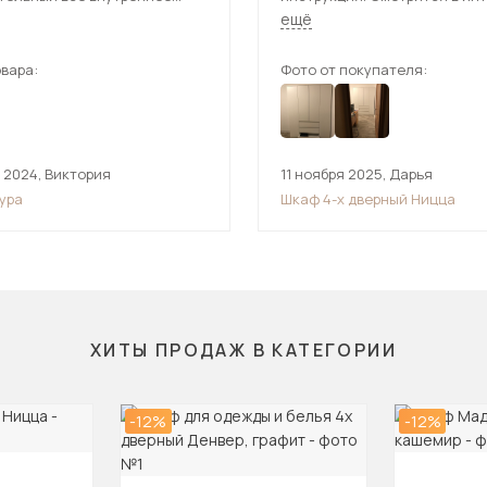
ство хорошо продуманно.
очень хорошо.
ещё
олго не думая. Для одной
 избытке.
вара:
Фото от покупателя:
 2024
,
Виктория
11 ноября 2025
,
Дарья
ура
Шкаф 4-х дверный Ницца
ХИТЫ ПРОДАЖ В КАТЕГОРИИ
-12%
-12%