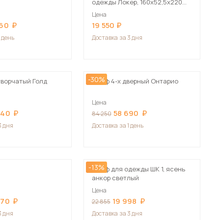
одежды Локер, 160х52,5х220
серый
Цена
560
19 550
1 день
Доставка
за 3 дня
-30%
творчатый Голд
Шкаф 4-х дверный Онтарио
Цена
240
58 690
84 250
3 дня
Доставка
за 1 день
-13%
Шкаф для одежды ШК 1, ясень
анкор светлый
Цена
470
19 998
22 855
3 дня
Доставка
за 3 дня