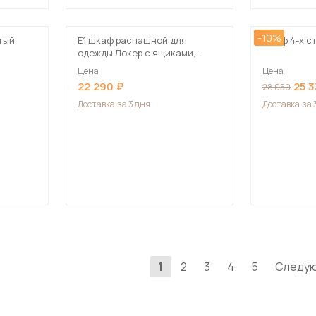
-10%
тый
Е1 шкаф распашной для
Шкаф 4-х с
одежды Локер с ящиками,
160х52,5х220 белый
Цена
Цена
22 290
25 
28 050
Доставка
за 3 дня
Доставка
за 
1
2
3
4
5
Следу