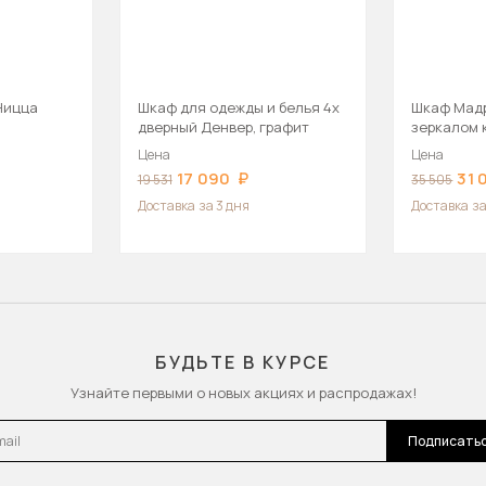
Ницца
Шкаф для одежды и белья 4х
Шкаф Мадри
дверный Денвер, графит
зеркалом
Цена
Цена
17 090
31 
19 531
35 505
Доставка
за 3 дня
Доставка
за
БУДЬТЕ В КУРСЕ
Узнайте первыми о новых акциях и распродажах!
l
Подписать