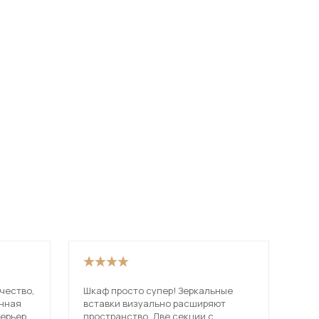
чество,
Шкаф просто супер! Зеркальные
Хор
енная
вставки визуально расширяют
ком
терьере
пространство. Две секции с
что