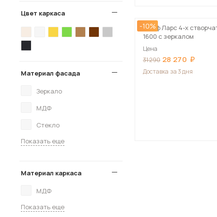
Цвет каркаса
-10%
Шкаф Ларс 4-х створча
1600 с зеркалом
Цена
28 270
31 290
Доставка
за 3 дня
Материал фасада
Зеркало
МДФ
Стекло
Показать еще
Материал каркаса
МДФ
Показать еще