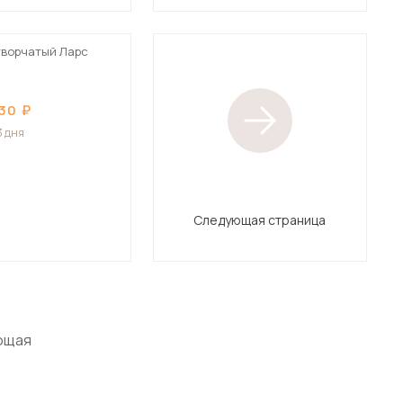
творчатый Ларс
330
3 дня
Следующая страница
ющая