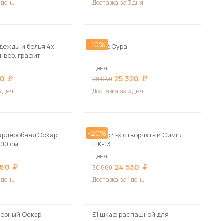
1 день
Доставка
за 3 дня
-10%
дежды и белья 4х
Шкаф Сура
нвер, графит
Цена
 мебель для гостиных
90
25 320
28 040
3 дня
Доставка
за 3 дня
-20%
ардеробная Оскар
Шкаф 4-х створчатый Симпл
200 см
ШК-13
Цена
560
24 530
30 660
1 день
Доставка
за 1 день
верный Оскар
Е1 шкаф распашной для