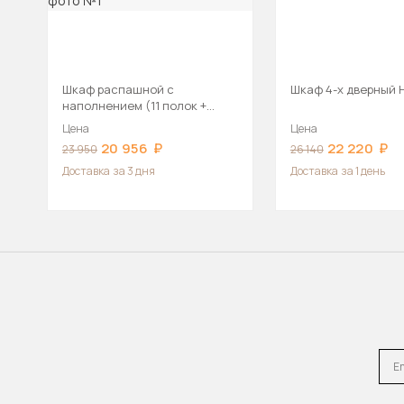
Шкаф распашной с
Шкаф 4-х дверный 
наполнением (11 полок +
штанга) ШК 5 (1600), Графит
Цена
Цена
20 956
22 220
23 950
26 140
Доставка
за 3 дня
Доставка
за 1 день
Emai