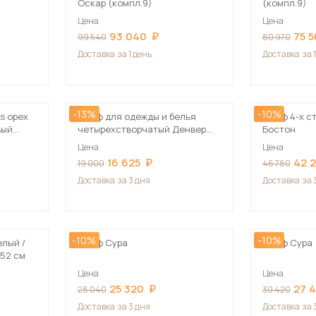
Оскар (компл.9)
(компл.9)
Цена
Цена
93 040
75 
99 540
80 970
Доставка
за 1 день
Доставка
за 
-13%
-10%
s орех
Шкаф для одежды и белья
Шкаф 4-х с
вый
четырехстворчатый Денвер
Бостон
цвет н
(Серия 2), Белый
Цена
Цена
16 625
42 
19 000
46 780
Доставка
за 3 дня
Доставка
за 
-10%
-10%
лый /
Шкаф Сура
Шкаф Сура
х52 см
Цена
Цена
25 320
27 
28 040
30 420
Доставка
за 3 дня
Доставка
за 