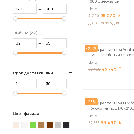
1600 с зеркалом
—
Цена
28 270
31 290
Доставка
за 3 дня
Глубина (см)
—
-23%
Шкаф распашной Verita
светлый / белый / розо
глянец 120х210х50 см, 
Цена
азаказ
45 745
59 469
Срок доставки, дни
—
-23%
Шкаф распашной Lux бе
яблоко глянец 170х210
Цвет фасада
Цена
63 490
82 537