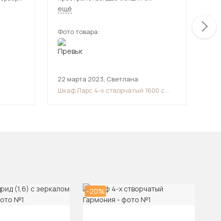
полками - очень удобно для вещей и
ещё
постельного белья. Качество
материалов хорошее. Стоит
Фото товара:
Фот
устойчиво. Всем довольна. Шкаф
рекомендую.
22 марта 2023
,
Светлана
13 
Шкаф Ларс 4-х створчатый 1600 с
Шка
зеркалом
-20%
-1