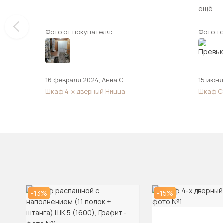
устрой
ещё
Взяла д
места в
Фото от покупателя:
Фото то
16 февраля 2024
,
Анна С.
15 июня
Шкаф 4-х дверный Ницца
Шкаф С
-13%
-15%