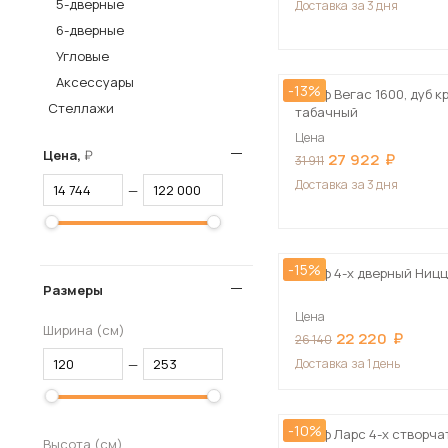
5-дверные
Доставка
за 3 дня
Столы и стулья
6-дверные
Угловые
Шкафы и стеллажи
Пос
Аксессуары
Комоды и тумбы
-13%
Шкаф Вегас 1600, дуб к
Стеллажи
табачный
Вешалки и обувницы
Цена
Гарнитуры
Цена,
27 922
31 911
Доставка
за 3 дня
—
-15%
Шкаф 4-х дверный Ниц
Размеры
Цена
Ширина (см)
22 220
26 140
—
Доставка
за 1 день
-10%
Шкаф Ларс 4-х створча
Высота (см)