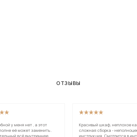
ОТЗЫВЫ
бной у меня нет , а этот
Красивый шкаф, неплохое ка
олне её может заменить .
сложная сборка - неполноц
 всё внутреннее
инструкция. Смотрится в ин