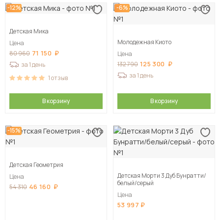
-12%
-6%
Детская Мика
Молодежная Киото
Цена
71 150
80 960
Цена
125 300
132 790
за 1 день
за 1 день
1
отзыв
В корзину
В корзину
-15%
Детская Геометрия
Детская Морти 3 Дуб Бунратти/
Цена
белый/серый
46 160
54 310
Цена
53 997