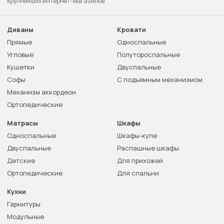
крупнейших интернет-магазинов
Диваны
Кровати
Прямые
Односпальные
Угловые
Полутороспальные
Кушетки
Двуспальные
Софы
С подъемным механизмом
Механизм аккордеон
Ортопедические
Матрасы
Шкафы
Односпальные
Шкафы-купе
Двуспальные
Распашные шкафы
Детские
Для прихожей
Ортопедические
Для спальни
Кухни
Гарнитуры
Модульные