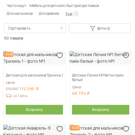
Часто ищут:
Мебель для детской с быстрой доставкой
Для мальчиков
Для девочек
Еще
Сортировать
фильтр
По популярности
50 товаров
Сначала дешевые
-34%
Сначала дорогие
Детская для мальчиков Тризиль 1
Детская Лючия №1 бетон пайн
белый
Цена
Цена
115 290
175 580
46 734
за 1 день
В корзину
В корзину
-34%