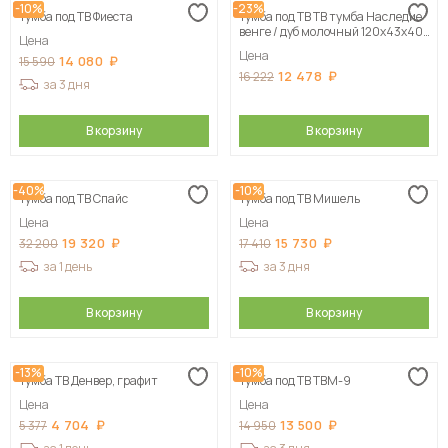
-10%
-23%
Тумба под ТВ Фиеста
Тумба под ТВ ТВ тумба Наследие
венге / дуб молочный 120х43х40
Цена
см
Цена
14 080
15 590
12 478
16 222
за 3 дня
В корзину
В корзину
-40%
-10%
Тумба под ТВ Спайс
Тумба под ТВ Мишель
Цена
Цена
19 320
15 730
32 200
17 410
за 1 день
за 3 дня
В корзину
В корзину
-13%
-10%
Тумба ТВ Денвер, графит
Тумба под ТВ ТВМ-9
Цена
Цена
4 704
13 500
5 377
14 950