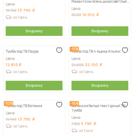
Романтизм ясень шимо светлый /
Цена
черный глянец 155х22х41 см
Цена
13 790
19 700
10 010
13 013
за 1 день
В корзину
В корзину
-10%
Тумба под ТВ Лаура
Тумба под ТВ 4 ящика Альянс
Цена
Цена
12 810
22 100
24 600
за 1 день
за 1 день
В корзину
В корзину
-30%
-18%
Тумба под ТВ Богемия
Валенсия белый текстурный ТВ-
тумба
Цена
Цена
13 790
19 700
5 790
7 100
за 1 день
за 3 дня