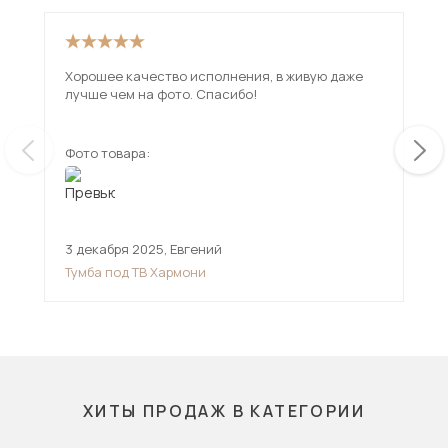
Хорошее качество исполнения, в живую даже
Иск
лучше чем на фото. Спасибо!
дов
Фото товара:
Фот
3 декабря 2025
,
Евгений
17 
Тумба под ТВ Хармони
Тум
ХИТЫ ПРОДАЖ В КАТЕГОРИИ