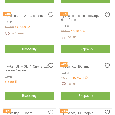
-31%
-12%
Тумба под ТВ Филадельфия
Тумба под телевизор Сириния,
белый снег
Цена
Цена
12 090
17 560
10 916
12 475
за 1 день
за 1 день
В корзину
В корзину
-40%
Тумба ТВ НМ 013.41 Симпл Дуб
Тумба под ТВ Спайс
сонома/белый
Цена
Цена
15 240
25 400
5 699
за 1 день
В корзину
В корзину
-10%
-30%
Тумба под ТВ Орегон
Тумба под ТВ Онтарио