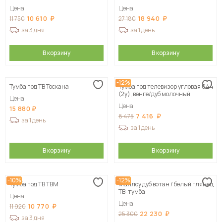
Цена
Цена
10 610
18 940
11 750
27 180
за 3 дня
за 1 день
В корзину
В корзину
-12%
Тумба под ТВ Тоскана
Тумба под телевизор угловая 044
(2у), венге/дуб молочный
Цена
Цена
15 880
7 416
8 475
за 1 день
за 1 день
В корзину
В корзину
-10%
-12%
Тумба под ТВ ТВМ
Маллоу дуб вотан / белый глянец
ТВ-тумба
Цена
Цена
10 770
11 920
22 230
25 300
за 3 дня