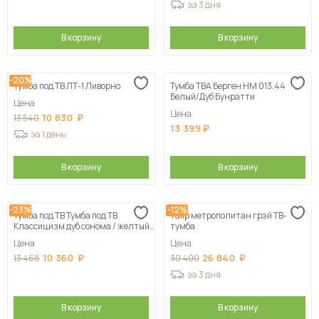
за 3 дня
В корзину
В корзину
-20%
Тумба под ТВ ЛТ-1 Ливорно
Тумба ТВА Берген НМ 013.44
Белый/Дуб Бунратти
Цена
Цена
10 830
13 540
13 399
за 1 день
В корзину
В корзину
-23%
-12%
Тумба под ТВ Тумба под ТВ
Tulip метрополитан грэй ТВ-
Классицизм дуб сонома / желтый
тумба
глянец 120х43х41 см
Цена
Цена
10 360
26 840
13 468
30 400
за 3 дня
В корзину
В корзину