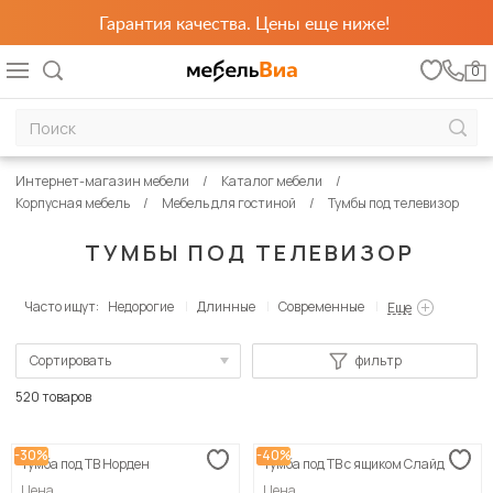
Гарантия качества. Цены еще ниже!
0
Интернет-магазин мебели
Каталог мебели
Корпусная мебель
Мебель для гостиной
Тумбы под телевизор
ТУМБЫ ПОД ТЕЛЕВИЗОР
Часто ищут:
Недорогие
Длинные
Современные
Еще
Сортировать
фильтр
По популярности
520 товаров
Сначала дешевые
-30%
-40%
Тумба под ТВ Норден
Тумба под ТВ с ящиком Слайд
Сначала дорогие
Цена
Цена