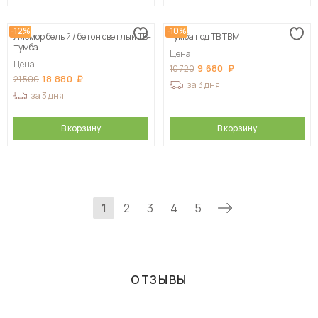
-12%
-10%
Лисмор белый / бетон светлый ТВ-
Тумба под ТВ ТВМ
тумба
Цена
Цена
9 680
10 720
18 880
21 500
за 3 дня
за 3 дня
В корзину
В корзину
1
2
3
4
5
ОТЗЫВЫ