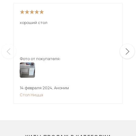
хороший стол
Недав
ост
Обо
про
ещ
раб
с м
Ком
Фото от покупателя:
Фот
смо
отл
14 февраля 2024
,
Аноним
16 
Стол Ницца
Ст