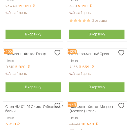
19 920
5 190
23 440
6 110
за 1 день
за 1 день
2
отзыва
В корзину
В корзину
-40%
-12%
Письменный стол Гранд
Стол письменный Орион
Цена
Цена
5 920
3 639
9 810
4 158
за 1 день
за 1 день
В корзину
В корзину
-47%
Стол НМ 011.97 Симпл Дуб сонома/
Письменный стол Модерн
белый
(Modern) Стиль
Цена
Цена
3 399
10 430
19 620