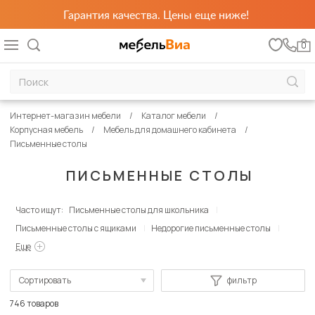
Гарантия качества. Цены еще ниже!
0
Интернет-магазин мебели
Каталог мебели
Корпусная мебель
Мебель для домашнего кабинета
Письменные столы
ПИСЬМЕННЫЕ СТОЛЫ
Часто ищут:
Письменные столы для школьника
Письменные столы с ящиками
Недорогие письменные столы
Еще
Сортировать
фильтр
По популярности
746 товаров