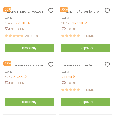
Сначала дешевые
-30%
-36%
Письменный стол Норден
Письменный стол Венето
Сначала дорогие
Цена
Цена
22 010
13 180
31 440
20 740
за 1 день
за 1 день
2
отзыва
2
отзыва
В корзину
В корзину
-13%
Стол письменный Бланка
Письменный стол Киото
Цена
Цена
3 283
21 190
3 752
за 1 день
за 1 день
2
отзыва
В корзину
В корзину