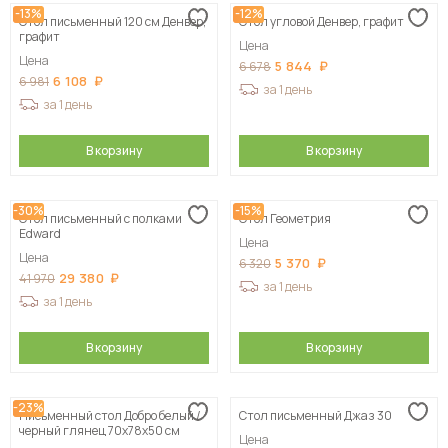
-13%
-12%
Стол письменный 120 см Денвер,
Стол угловой Денвер, графит
графит
Цена
Цена
5 844
6 678
6 108
6 981
за 1 день
за 1 день
В корзину
В корзину
-30%
-15%
Стол письменный с полками
Стол Геометрия
Edward
Цена
Цена
5 370
6 320
29 380
41 970
за 1 день
за 1 день
В корзину
В корзину
-23%
Письменный стол Добро белый /
Стол письменный Джаз 30
черный глянец 70х78х50 см
Цена