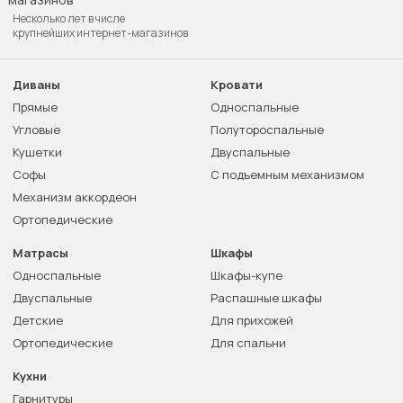
Несколько лет в числе
крупнейших интернет-магазинов
Диваны
Кровати
Прямые
Односпальные
Угловые
Полутороспальные
Кушетки
Двуспальные
Софы
С подъемным механизмом
Механизм аккордеон
Ортопедические
Матрасы
Шкафы
Односпальные
Шкафы-купе
Двуспальные
Распашные шкафы
Детские
Для прихожей
Ортопедические
Для спальни
Кухни
Гарнитуры