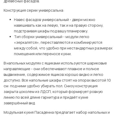
древесных фасадов.
Конструкция серии универсальна:
Навес фасадов универсальный - двери можно
навешивать как на левую, так и на правую сторону,
подстраивая шкафы под вашу планировку.
Тип сборки универсальный - модули легко
«зеркалятся», переставляются и комбинируются
между собой, что удобно при нестандартных размерах
помещения или переносе кухни.
В напольных модулях с ящиками используются шариковые
направляющие - они обеспечивают плавное и полное
выдвижение, содержимое ящиков хорошо видно и легко
доступно. Все напольные шкафы стоят на опорах высотой 10
см: под ними удобно убирать пол. Снизу конструкция
закрыта цоколем из ЛДСП, который формирует ровную
линию по всей длине гарнитура и придаёт кухне
завершённый вид.
Модульная кухня Пасаденна предлагает набор напольных и