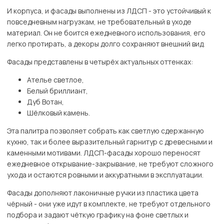
И корпуса, и фасады выполнены из ЛДСП - это устойчивый к
повседневным нагрузкам, не требовательный в уходе
материал. Он не боится ежедневного использования, его
легко протирать, а декоры долго сохраняют внешний вид.
Фасады представлены в четырёх актуальных оттенках:
Ателье светлое,
Белый бриллиант,
Дуб Вотан,
Шёлковый камень.
Эта палитра позволяет собрать как светлую сдержанную
кухню, так и более выразительный гарнитур с древесными и
каменными мотивами. ЛДСП-фасады хорошо переносят
ежедневное открывание-закрывание, не требуют сложного
ухода и остаются ровными и аккуратными в эксплуатации.
Фасады дополняют лаконичные ручки из пластика цвета
чёрный - они уже идут в комплекте, не требуют отдельного
подбора и задают чёткую графику на фоне светлых и