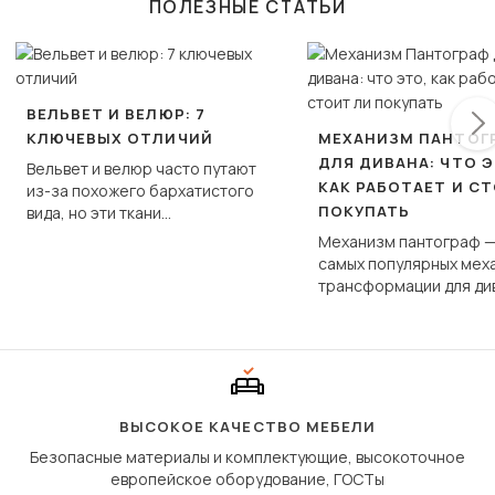
ПОЛЕЗНЫЕ СТАТЬИ
ВЕЛЬВЕТ И ВЕЛЮР: 7
КЛЮЧЕВЫХ ОТЛИЧИЙ
МЕХАНИЗМ ПАНТОГ
ДЛЯ ДИВАНА: ЧТО Э
Вельвет и велюр часто путают
КАК РАБОТАЕТ И С
из-за похожего бархатистого
ПОКУПАТЬ
вида, но эти ткани
фундаментально различаются
Механизм пантограф —
по структуре, составу и
самых популярных мех
технологии производства.
трансформации для ди
Его ещё называют «тик
«шагающей еврокнижк
сиденье не выкатывает
полу, а приподнимаетс
«перешагивает» вперё
дугообразной траекто
ВЫСОКОЕ КАЧЕСТВО МЕБЕЛИ
Безопасные материалы и комплектующие, высокоточное
европейское оборудование, ГОСТы