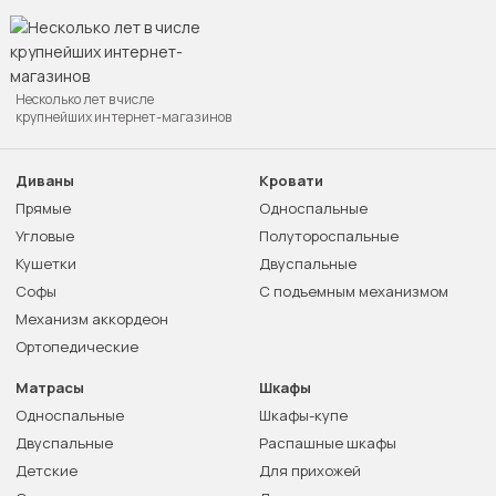
Несколько лет в числе
крупнейших интернет-магазинов
Диваны
Кровати
Прямые
Односпальные
Угловые
Полутороспальные
Кушетки
Двуспальные
Софы
С подъемным механизмом
Механизм аккордеон
Ортопедические
Матрасы
Шкафы
Односпальные
Шкафы-купе
Двуспальные
Распашные шкафы
Детские
Для прихожей