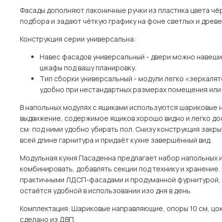
Фасады дополняют лаконичные ручки из пластика цвета чёр
подбора и задают чёткую графику на фоне светлых и древ
Конструкция серии универсальна:
Навес фасадов универсальный - двери можно навешива
шкафы под вашу планировку.
Тип сборки универсальный - модули легко «зеркаля
удобно при нестандартных размерах помещения или 
В напольных модулях с ящиками используются шариковые 
выдвижение, содержимое ящиков хорошо видно и легко дос
см: под ними удобно убирать пол. Снизу конструкция зак
всей длине гарнитура и придаёт кухне завершённый вид.
Модульная кухня Пасаденна предлагает набор напольных 
комбинировать, добавлять секции под технику и хранение.
практичными ЛДСП-фасадами и продуманной фурнитурой, 
остаётся удобной в использовании изо дня в день.
Комплектация: Шариковые направляющие, опоры 10 см, цок
сделано из ДВП.