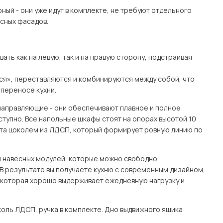
ный - они уже идут в комплекте, не требуют отдельного
есных фасадов.
ть как на левую, так и на правую сторону, подстраивая
тся», переставляются и комбинируются между собой, что
переносе кухни.
направляющие - они обеспечивают плавное и полное
тупно. Все напольные шкафы стоят на опорах высотой 10
рыта цоколем из ЛДСП, который формирует ровную линию по
и навесных модулей, которые можно свободно
 В результате вы получаете кухню с современным дизайном,
которая хорошо выдерживает ежедневную нагрузку и
оль ЛДСП, ручка в комплекте. Дно выдвижного ящика