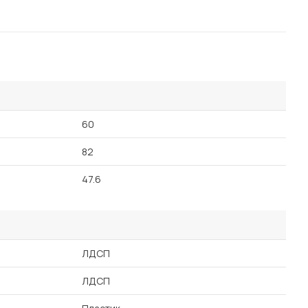
60
82
47.6
ЛДСП
ЛДСП