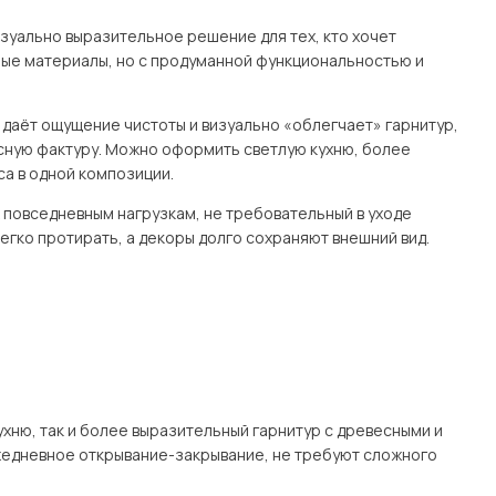
изуально выразительное решение для тех, кто хочет
ные материалы, но с продуманной функциональностью и
с даёт ощущение чистоты и визуально «облегчает» гарнитур,
есную фактуру. Можно оформить светлую кухню, более
а в одной композиции.
к повседневным нагрузкам, не требовательный в уходе
егко протирать, а декоры долго сохраняют внешний вид.
хню, так и более выразительный гарнитур с древесными и
едневное открывание-закрывание, не требуют сложного