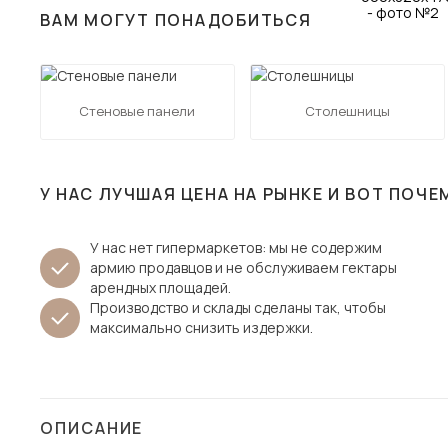
ВАМ МОГУТ ПОНАДОБИТЬСЯ
Столы и стулья
Шкафы и стеллажи
Пос
Комоды и тумбы
Стеновые панели
Столешницы
Вешалки и обувницы
Гарнитуры
У НАС ЛУЧШАЯ ЦЕНА НА РЫНКЕ И ВОТ ПОЧЕ
У нас нет гипермаркетов: мы не содержим
армию продавцов и не обслуживаем гектары
арендных площадей.
Производство и склады сделаны так, чтобы
максимально снизить издержки.
ОПИСАНИЕ