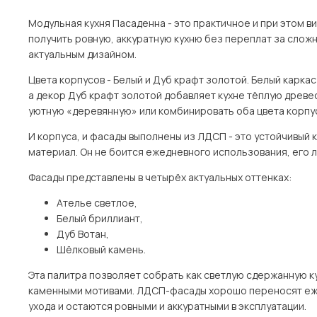
Модульная кухня Пасаденна - это практичное и при этом в
получить ровную, аккуратную кухню без переплат за слож
актуальным дизайном.
Цвета корпусов - Белый и Дуб крафт золотой. Белый карка
а декор Дуб крафт золотой добавляет кухне тёплую древ
уютную «деревянную» или комбинировать оба цвета корпус
И корпуса, и фасады выполнены из ЛДСП - это устойчивый 
материал. Он не боится ежедневного использования, его л
Фасады представлены в четырёх актуальных оттенках:
Ателье светлое,
Белый бриллиант,
Дуб Вотан,
Шёлковый камень.
Эта палитра позволяет собрать как светлую сдержанную ку
каменными мотивами. ЛДСП-фасады хорошо переносят еж
ухода и остаются ровными и аккуратными в эксплуатации.