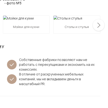
Посмотреть все шкафы
Посмотреть все кровати
мотреть все кухни и столовые группы
Все товары распродажи
Посмотреть все диваны
Мойки для кухни
Столы и стулья
Посмотреть всю
МУ
Собственные фабрики позволяют нам не
работать с перекупщиками и экономить на их
комиссиях.
В отличие от раскрученных мебельных
компаний, мы не вкладываем деньги в
масштабный PR.