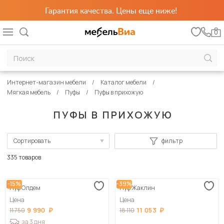
Гарантия качества. Цены еще ниже!
0
Интернет-магазин мебели
Каталог мебели
Мягкая мебель
Пуфы
Пуфы в прихожую
ПУФЫ В ПРИХОЖУЮ
Сортировать
фильтр
По популярности
335 товаров
Сначала дешевые
-15%
-39%
Пуф Олдем
Пуф Жаклин
Сначала дорогие
Цена
Цена
9 990
11 053
11 750
18 110
за 3 дня