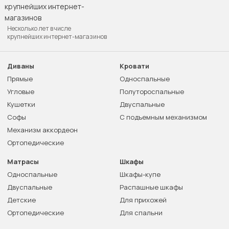
Несколько лет в числе
крупнейших интернет-магазинов
Диваны
Кровати
Прямые
Односпальные
Угловые
Полутороспальные
Кушетки
Двуспальные
Софы
С подъемным механизмом
Механизм аккордеон
Ортопедические
Матрасы
Шкафы
Односпальные
Шкафы-купе
Двуспальные
Распашные шкафы
Детские
Для прихожей
Ортопедические
Для спальни