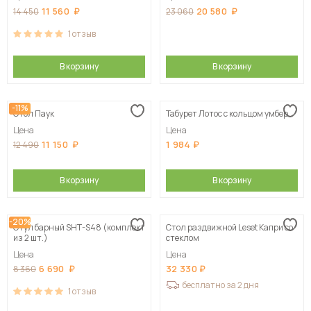
11 560
20 580
14 450
23 060
1
отзыв
В корзину
В корзину
-11%
Стол Паук
Табурет Лотос с кольцом умбер
Цена
Цена
11 150
1 984
12 490
В корзину
В корзину
-20%
Стул барный SHT-S48 (комплект
Стол раздвижной Leset Капри со
из 2 шт.)
стеклом
Цена
Цена
6 690
32 330
8 360
бесплатно за 2 дня
1
отзыв