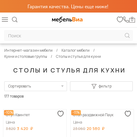
Гарантия качества. Цены еще ниже!
0
Интернет-магазин мебели
Каталог мебели
Кухни и столовые группы
Столы и стулья для кухни
СТОЛЫ И СТУЛЬЯ ДЛЯ КУХНИ
Сортировать
фильтр
По популярности
177 товаров
Сначала дешевые
-10%
-11%
Стул Квинтет
Стол раздвижной Паук
Сначала дорогие
Цена
Цена
3 420
20 580
3 820
23 060