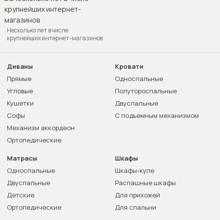
Несколько лет в числе
крупнейших интернет-магазинов
Диваны
Кровати
Прямые
Односпальные
Угловые
Полутороспальные
Кушетки
Двуспальные
Софы
С подъемным механизмом
Механизм аккордеон
Ортопедические
Матрасы
Шкафы
Односпальные
Шкафы-купе
Двуспальные
Распашные шкафы
Детские
Для прихожей
Ортопедические
Для спальни