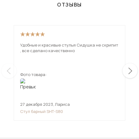
ОТЗЫВЫ
Удобные и красивые стулья Сидушка не скрипит
От 
, все сделано качественно
рад
Фото товара:
Фот
27 декабря 2023
,
Лариса
26 
Стул барный SHT-S80
Сту