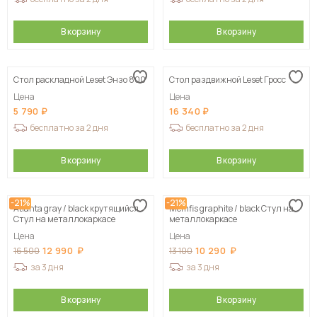
В корзину
В корзину
Стол раскладной Leset Энзо 800
Стол раздвижной Leset Гросс
Цена
Цена
5 790
16 340
бесплатно за 2 дня
бесплатно за 2 дня
В корзину
В корзину
-21%
-21%
Atlanta gray / black крутящийся
Memfis graphite / black Стул на
Стул на металлокаркасе
металлокаркасе
Цена
Цена
12 990
10 290
16 500
13 100
за 3 дня
за 3 дня
В корзину
В корзину