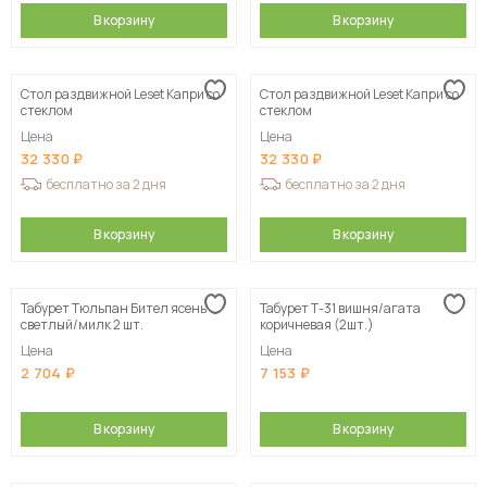
В корзину
В корзину
Стол раздвижной Leset Капри со
Стол раздвижной Leset Капри со
стеклом
стеклом
Цена
Цена
32 330
32 330
бесплатно за 2 дня
бесплатно за 2 дня
В корзину
В корзину
Табурет Тюльпан Бител ясень
Табурет Т-31 вишня/агата
светлый/милк 2 шт.
коричневая (2шт.)
Цена
Цена
2 704
7 153
В корзину
В корзину