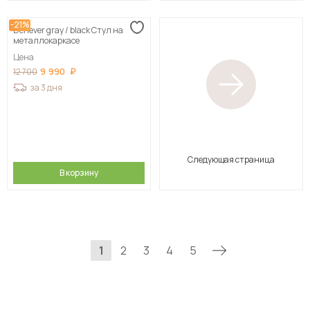
-21%
Denever gray / black Стул на
металлокаркасе
Цена
9 990
12 700
за 3 дня
Следующая страница
В корзину
1
2
3
4
5