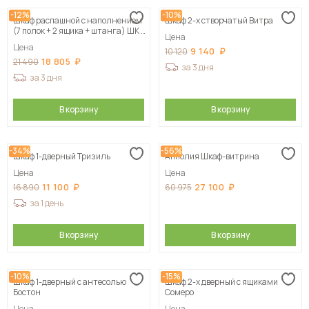
-12%
-10%
Шкаф распашной с наполнением
Шкаф 2-х створчатый Витра
(7 полок + 2 ящика + штанга) ШК 5
Цена
(1200), Белый
Цена
9 140
10 120
18 805
21 490
за 3 дня
за 3 дня
В корзину
В корзину
-34%
-56%
Шкаф 1-дверный Тризиль
Апполия Шкаф-витрина
Цена
Цена
11 100
27 100
16 890
60 975
за 1 день
В корзину
В корзину
-10%
-15%
Шкаф 1-дверный с антесолью
Шкаф 2-х дверный с ящиками
Бостон
Сомеро
Цена
Цена