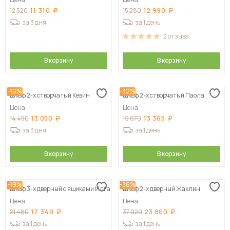
11 310
12 990
12 520
15 280
за 3 дня
за 1 день
2
отзыва
В корзину
В корзину
-10%
-32%
Шкаф 2-х створчатый Кевин
Шкаф 2-х створчатый Паола
Цена
Цена
13 050
13 365
14 450
19 670
за 3 дня
за 1 день
В корзину
В корзину
-19%
-36%
Шкаф 3-х дверный с ящиками Илга
Шкаф 2-х дверный Жаклин
Цена
Цена
17 340
23 860
21 480
37 020
за 1 день
за 1 день