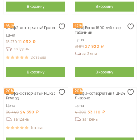
В корзину
В корзину
-40%
-13%
Шкаф 2-х створчатый Гранд
Шкаф Вегас 1600, дуб крафт
табачный
Цена
Цена
11 032
18 270
27 922
31 911
за 1 день
за 3 дня
2
отзыва
В корзину
В корзину
-20%
-20%
Шкаф 2-х створчатый РШ-23
Шкаф 3-х створчатый ЛШ-24
Ричард
Ливорно
Цена
Цена
24 350
33 110
30 440
41 390
за 1 день
за 1 день
1
отзыв