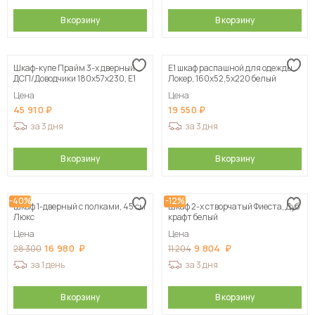
В корзину
В корзину
Шкаф-купе Прайм 3-х дверный
Е1 шкаф распашной для одежды
ДСП/Доводчики 180х57х230, Е1
Локер, 160х52,5х220 белый
Цена
Цена
45 910
19 550
за 3 дня
за 3 дня
В корзину
В корзину
-40%
-12%
Шкаф 1-дверный с полками, 45 см
Шкаф 2-х створчатый Фиеста, Дуб
Люкс
крафт белый
Цена
Цена
16 980
9 804
28 300
11 204
за 1 день
за 3 дня
В корзину
В корзину