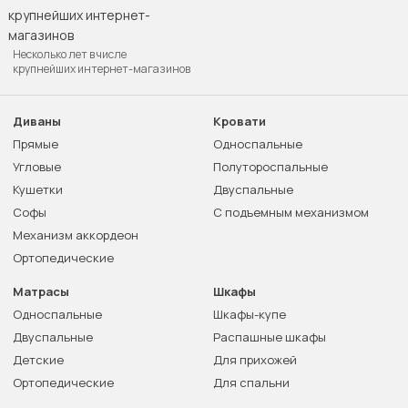
Несколько лет в числе
крупнейших интернет-магазинов
Диваны
Кровати
Прямые
Односпальные
Угловые
Полутороспальные
Кушетки
Двуспальные
Софы
С подъемным механизмом
Механизм аккордеон
Ортопедические
Матрасы
Шкафы
Односпальные
Шкафы-купе
Двуспальные
Распашные шкафы
Детские
Для прихожей
Ортопедические
Для спальни