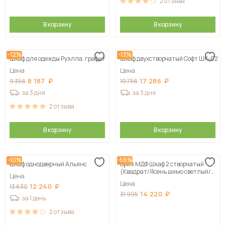
2
отзыва
В корзину
В корзину
-12%
-13%
Шкаф для одежды Руэлла, графит
Шкаф двухстворчатый Софт ШК-02
Цена
Цена
8 187
17 286
9 356
19 756
за 3 дня
за 3 дня
2
отзыва
В корзину
В корзину
-10%
-56%
Шкаф однодверный Альянс
Бриз МДФ Шкаф 2 створчатый
(Квадрат/Ясень шимо светлый/
Цена
Шоколад)
Цена
12 240
13 630
14 220
31 995
за 1 день
2
отзыва