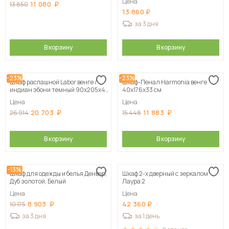
Цена
11 080
13 850
13 860
за 3 дня
В корзину
В корзину
-23%
-23%
Шкаф распашной Labor венге /
Шкаф-Пенал Harmonia венге
индиан эбони темный 90х205х40
40х176х33 см
см
Цена
Цена
20 703
11 883
26 914
15 448
В корзину
В корзину
-13%
Шкаф для одежды и белья Денвер,
Шкаф 2-х дверный с зеркалом
Дуб золотой, Белый
Лаура 2
Цена
Цена
8 903
42 360
10 175
за 3 дня
за 1 день