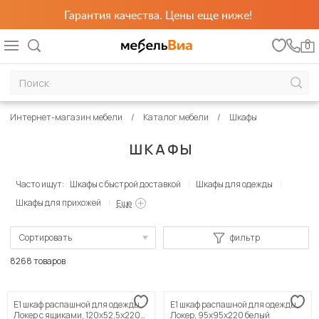
Гарантия качества. Цены еще ниже!
0
Интернет-магазин мебели
Каталог мебели
Шкафы
ШКАФЫ
Часто ищут:
Шкафы с быстрой доставкой
Шкафы для одежды
Шкафы для прихожей
Еще
Сортировать
фильтр
По популярности
8268 товаров
Сначала дешевые
Е1 шкаф распашной для одежды
Е1 шкаф распашной для одежды
Сначала дорогие
Локер с ящиками, 120х52,5х220
Локер, 95х95х220 белый