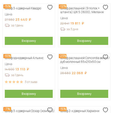
-15%
-12%
Шкаф 3-х дверный Квадро
Шкаф распашной (9 полок +
штанга) ШК 5 (1600), Меланж
Цена
Цена
23 440
27 580
19 811
22 641
за 1 день
за 3 дня
В корзину
В корзину
-10%
-23%
Шкаф однодверный Альянс
Шкаф распашной Concordia венге /
дуб молочный 85х210х50 см
Цена
Цена
13 110
14 600
22 068
28 689
за 1 день
3
отзыва
В корзину
В корзину
-7%
-15%
Шкаф 3-х дверный Оскар (компл.5)
Шкаф 2-х дверный Хармони