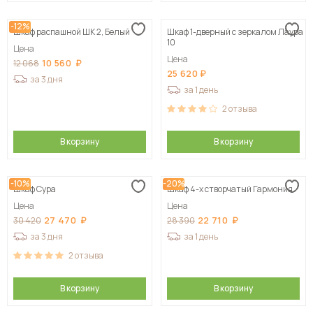
-12%
Шкаф распашной ШК 2, Белый
Шкаф 1-дверный с зеркалом Лаура
10
Цена
Цена
10 560
12 068
25 620
за 3 дня
за 1 день
2
отзыва
В корзину
В корзину
-10%
-20%
Шкаф Сура
Шкаф 4-х створчатый Гармония
Цена
Цена
27 470
22 710
30 420
28 390
за 3 дня
за 1 день
2
отзыва
В корзину
В корзину