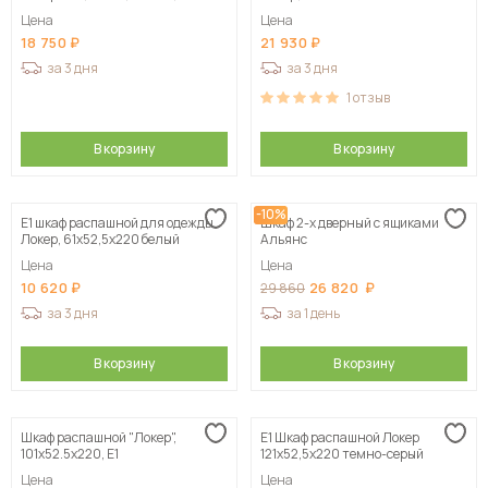
белый
Цена
Цена
18 750
21 930
за 3 дня
за 3 дня
1
отзыв
В корзину
В корзину
-10%
Е1 шкаф распашной для одежды
Шкаф 2-х дверный с ящиками
Локер, 61х52,5х220 белый
Альянс
Цена
Цена
10 620
26 820
29 860
за 3 дня
за 1 день
В корзину
В корзину
Шкаф распашной "Локер",
Е1 Шкаф распашной Локер
101х52.5х220, Е1
121x52,5x220 темно-серый
Цена
Цена