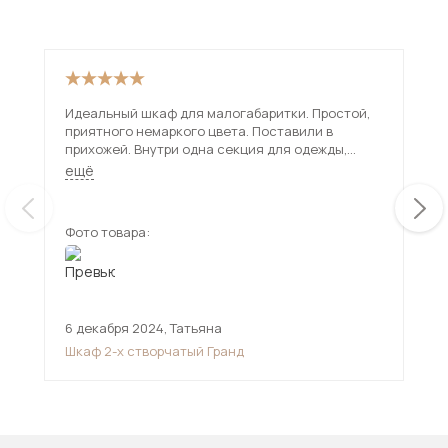
Идеальный шкаф для малогабаритки. Простой,
Куп
приятного немаркого цвета. Поставили в
вме
прихожей. Внутри одна секция для одежды,
отл
другая с полками.
ещё
Фото товара:
Фот
6 декабря 2024
,
Татьяна
17 
Шкаф 2-х створчатый Гранд
Шк