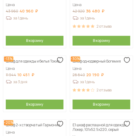
Цена
Цена
40 960
36 480
43 960
42 920
за 1 день
за 1 день
2
отзыва
В корзину
В корзину
-13%
-30%
Шкаф для одежды и белья Токио
Шкаф однодверный Богемия
Цена
Цена
10 451
20 190
11 944
28 840
за 3 дня
за 1 день
2
отзыва
В корзину
В корзину
-20%
Шкаф 2-х створчатый Гармония
Е1 шкаф распашной для одежды
Локер, 101х52.5х220, серый
Цена