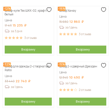
-12%
-18%
Шкаф-купе Тео ШКК-02, крафт/
Шкаф Ханау
белый
Цена
Цена
12 860
15 680
15 235
17 411
за 1 день
за 3 дня
3
отзыва
3
отзыва
В корзину
В корзину
-32%
-15%
Шкаф для одежды 2-створчатый
Шкаф 2-х дверный Дрезден
Ratio
Цена
Цена
10 490
12 340
22 740
33 440
за 1 день
за 1 день
2
отзыва
В корзину
В корзину