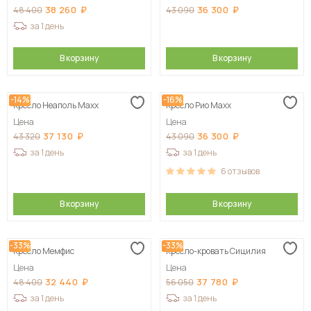
38 260
36 300
48 400
43 090
за 1 день
В корзину
В корзину
-14%
-16%
Кресло Неаполь Maxx
Кресло Рио Maxx
Цена
Цена
37 130
36 300
43 320
43 090
за 1 день
за 1 день
6
отзывов
В корзину
В корзину
-33%
-33%
Кресло Мемфис
Кресло-кровать Сицилия
Цена
Цена
32 440
37 780
48 400
56 050
за 1 день
за 1 день