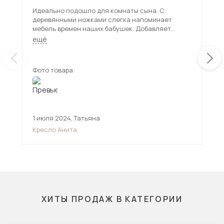
Идеально подошло для комнаты сына. С
Кра
деревянными ножками слегка напоминает
Смо
мебель времен наших бабушек. Добавляет
инт
немного ностальгии и классики.
мяг
ещё
ещ
пол
мес
Фото товара:
Фот
1 июля 2024
,
Татьяна
14 
Кресло Анита
Кре
ХИТЫ ПРОДАЖ В КАТЕГОРИИ