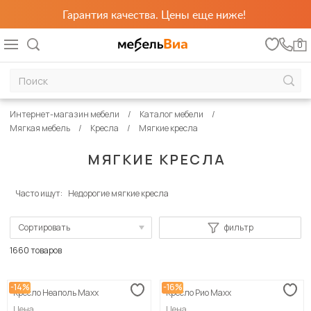
Гарантия качества. Цены еще ниже!
0
Интернет-магазин мебели
Каталог мебели
Мягкая мебель
Кресла
Мягкие кресла
МЯГКИЕ КРЕСЛА
Часто ищут:
Недорогие мягкие кресла
Сортировать
фильтр
По популярности
1660 товаров
Сначала дешевые
-14%
-16%
Кресло Неаполь Maxx
Кресло Рио Maxx
Сначала дорогие
Цена
Цена