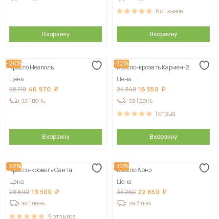
8
отзывов
В корзину
В корзину
-20%
-32%
Кресло Неаполь
Кресло-кровать Кармен-2
Цена
Цена
46 970
16 550
58 710
24 340
за 1 день
за 1 день
1
отзыв
В корзину
В корзину
-32%
-32%
Кресло-кровать Санта
Кресло Арно
Цена
Цена
19 500
22 650
28 690
33 280
за 1 день
за 3 дня
9
отзывов