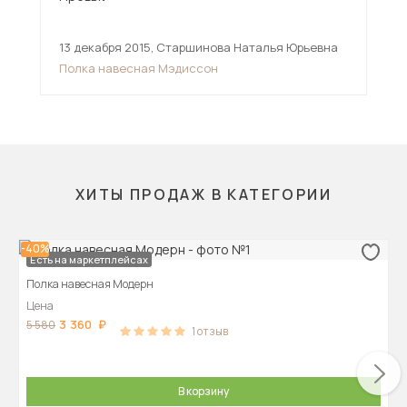
13 декабря 2015
,
Старшинова Наталья Юрьевна
10 
Полка навесная Мэдиссон
Пол
ХИТЫ ПРОДАЖ В КАТЕГОРИИ
-40%
Есть на маркетплейсах
Полка навесная Модерн
Цена
3 360
5 580
1
отзыв
В корзину