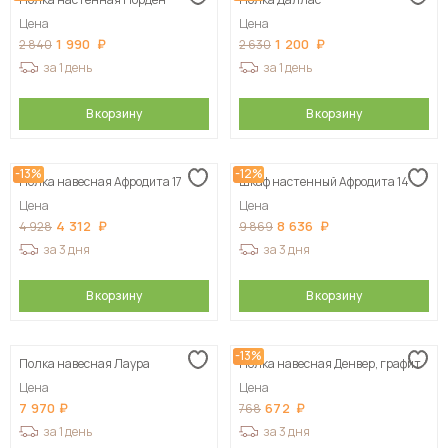
Сначала дорогие
Цена
Цена
1 990
1 200
2 840
2 630
за 1 день
за 1 день
В корзину
В корзину
-13%
-12%
Полка навесная Афродита 17
Шкаф настенный Афродита 14
Цена
Цена
4 312
8 636
4 928
9 869
за 3 дня
за 3 дня
В корзину
В корзину
-13%
Полка навесная Лаура
Полка навесная Денвер, графит
Цена
Цена
7 970
672
768
за 1 день
за 3 дня