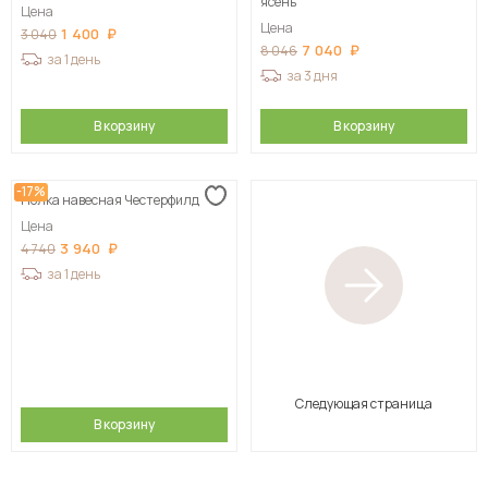
ясень
Цена
Цена
1 400
3 040
7 040
8 046
за 1 день
за 3 дня
В корзину
В корзину
-17%
Полка навесная Честерфилд
Цена
3 940
4 740
за 1 день
Следующая страница
В корзину