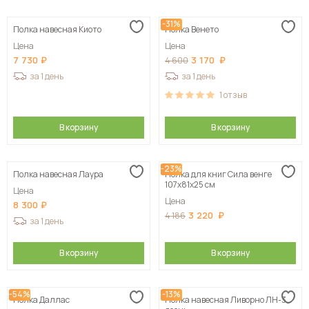
-31%
Полка навесная Киото
Полка Венето
Цена
Цена
7 730
3 170
4 600
за 1 день
за 1 день
1
отзыв
В корзину
В корзину
-23%
Полка навесная Лаура
Полка для книг Сила венге
107х81х25 см
Цена
Цена
8 300
3 220
4 186
за 1 день
В корзину
В корзину
-54%
-13%
Полка Даллас
Полка навесная Ливорно ЛН-3,