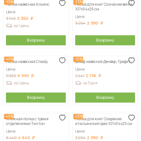
-10%
-23%
Полка навесная Альянс
Полка для книг Сознание венге
107х54х25 см
Цена
Цена
3 360
3 740
2 380
3 094
за 1 день
В корзину
В корзину
-40%
-12%
Полка навесная Слайд
Шкаф навесной Денвер, Графит
Цена
Цена
6 990
2 136
11 650
2 441
за 1 день
за 3 дня
В корзину
В корзину
-45%
-23%
Книжная полка с тремя
Полка для книг Озарение
отделениями Тинтон
итальянский орех 107х54х25 см
Цена
Цена
4 640
2 380
8 440
3 094