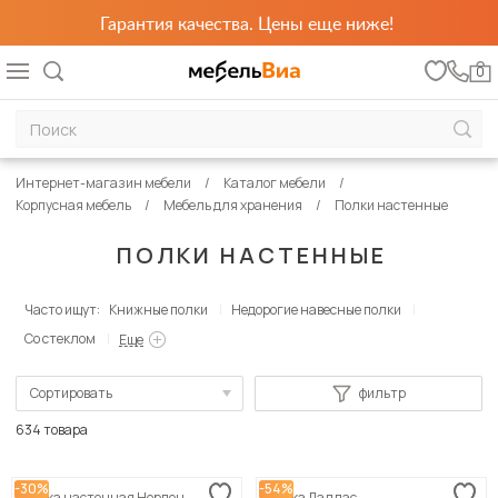
Гарантия качества. Цены еще ниже!
0
Интернет-магазин мебели
Каталог мебели
Корпусная мебель
Мебель для хранения
Полки настенные
ПОЛКИ НАСТЕННЫЕ
Часто ищут:
Книжные полки
Недорогие навесные полки
Со стеклом
Еще
Сортировать
фильтр
По популярности
634 товара
Сначала дешевые
-30%
-54%
Полка настенная Норден
Полка Даллас