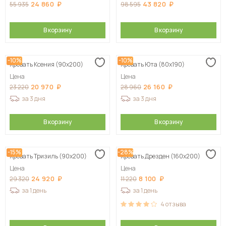
24 860
43 820
55 935
98 595
В корзину
В корзину
-10%
-10%
Кровать Ксения (90х200)
Кровать Юта (80х190)
Цена
Цена
20 970
26 160
23 220
28 960
за 3 дня
за 3 дня
В корзину
В корзину
-15%
-28%
Кровать Тризиль (90х200)
Кровать Дрезден (160х200)
Цена
Цена
24 920
8 100
29 320
11 220
за 1 день
за 1 день
4
отзыва