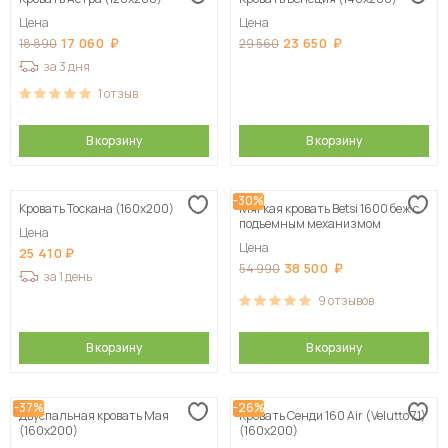
Сначала дорогие
Цена
Цена
17 060
23 650
18 890
29 560
за 3 дня
1
отзыв
В корзину
В корзину
-30%
Кровать Тоскана (160х200)
Мягкая кровать Betsi 1600 беж с
подъемным механизмом
Цена
Цена
25 410
38 500
54 990
за 1 день
9
отзывов
В корзину
В корзину
-37%
-26%
Двуспальная кровать Мая
Кровать Сенди 160 Air (Velutto 71)
(160х200)
(160х200)