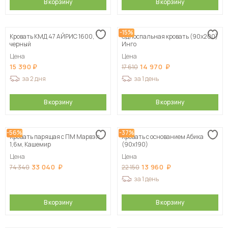
В корзину
В корзину
-15%
Кровать КМД 47 АЙРИС 1600,
Односпальная кровать (90х200)
черный
Инго
Цена
Цена
15 390
14 970
17 610
за 2 дня
за 1 день
В корзину
В корзину
-56%
-37%
Кровать парящая с ПМ Марвэл
Кровать с основанием Абика
1,6м, Кашемир
(90х190)
Цена
Цена
33 040
13 960
74 340
22 150
за 1 день
В корзину
В корзину