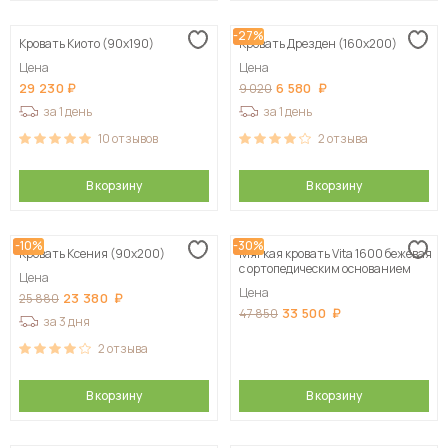
-27%
Кровать Киото (90х190)
Кровать Дрезден (160х200)
Цена
Цена
29 230
6 580
9 020
за 1 день
за 1 день
10
отзывов
2
отзыва
В корзину
В корзину
-10%
-30%
Кровать Ксения (90х200)
Мягкая кровать Vita 1600 бежевая
с ортопедическим основанием
Цена
Цена
23 380
25 880
33 500
47 850
за 3 дня
2
отзыва
В корзину
В корзину