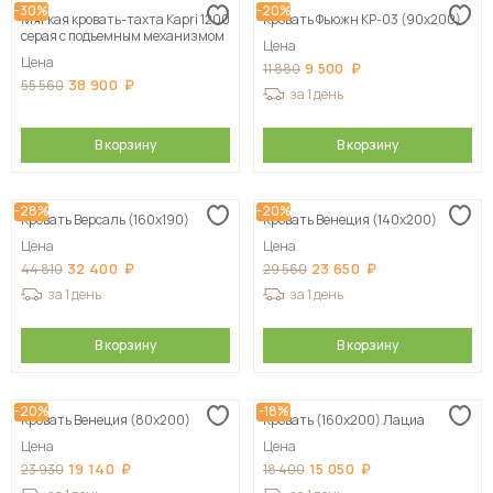
-30%
-20%
Мягкая кровать-тахта Kapri 1200
Кровать Фьюжн КР-03 (90х200)
серая c подъемным механизмом
Цена
Цена
9 500
11 880
38 900
55 560
за 1 день
В корзину
В корзину
-28%
-20%
Кровать Версаль (160х190)
Кровать Венеция (140х200)
Цена
Цена
32 400
23 650
44 810
29 560
за 1 день
за 1 день
В корзину
В корзину
-20%
-18%
Кровать Венеция (80х200)
Кровать (160х200) Лациа
Цена
Цена
19 140
15 050
23 930
18 400