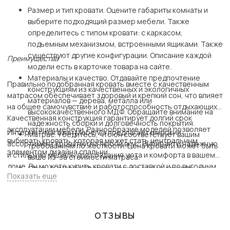
Размер и тип кровати. Оцените габариты комнаты и
выберите подходящий размер мебели. Также
определитесь с типом кровати: с каркасом,
подъемным механизмом, встроенными ящиками. Также
существуют другие конфигурации. Описание каждой
Преимущества
модели есть в карточке товара на сайте.
Материалы и качество. Отдавайте предпочтение
Правильно подобранная кровать вместе с качественным
конструкциям из качественных и экологичных
матрасом обеспечивает здоровый и крепкий сон, что влияет
материалов — дерева, металла или
на общее самочувствие и работоспособность отдыхающих.
высококачественного МДФ. Обращайте внимание на
Качественная конструкция гарантирует долгий срок
надежность сборки и долговечность покрытия.
эксплуатации мебели. Разнообразие моделей позволяет
Интернет-магазин MebelVia предлагает широкий
Матрас. Убедитесь, что он соответствует вашим
выбирать кровать, которая может стать центральным
ассортимент кроватей на любой вкус. Выбирайте надежную
требованиям по жесткости. Цена кровати может быть
элементом дизайна спальни.
и стильную мебель для создания уюта и комфорта в вашем
выше из-за стоимости матраса.
доме. Вы можете купить кровати с доставкой и по выгодным
Стиль и дизайн. Кровать должна гармонировать с
Показать еще
ценам.
общим интерьером спальни. Учитывайте цвет обивки,
дизайн изголовья и общую стилистику.
ОТЗЫВЫ