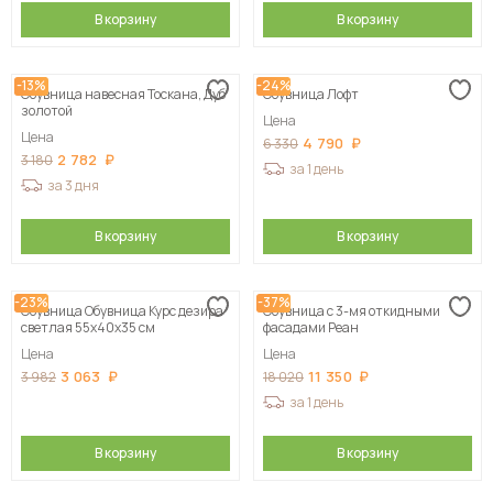
В корзину
В корзину
-13%
-24%
Обувница навесная Тоскана, Дуб
Обувница Лофт
золотой
Цена
Цена
4 790
6 330
2 782
3 180
за 1 день
за 3 дня
В корзину
В корзину
-23%
-37%
Обувница Обувница Курс дезира
Обувница с 3-мя откидными
светлая 55х40х35 см
фасадами Реан
Цена
Цена
3 063
11 350
3 982
18 020
за 1 день
В корзину
В корзину