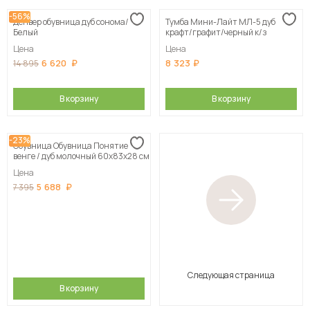
-56%
Денвер обувница дуб сонома/
Тумба Мини-Лайт МЛ-5 дуб
Белый
крафт/графит/черный к/з
Цена
Цена
6 620
8 323
14 895
В корзину
В корзину
-23%
Обувница Обувница Понятие
венге / дуб молочный 60х83х28 см
Цена
5 688
7 395
Следующая страница
В корзину