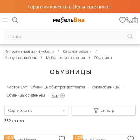
Гарантия качества. Цены еще ниже!
0
Интернет-магазин мебели
Каталог мебели
Корпусная мебель
Мебель для хранения
Обувницы
ОБУВНИЦЫ
Часто ищут:
Обувницы с быстрой доставкой
Узкие обувницы
Обувницы с сиденьем
Еще
Сортировать
фильтр
По популярности
352 товара
Сначала дешевые
-30%
-30%
Обувница Норден
Обувница Норден