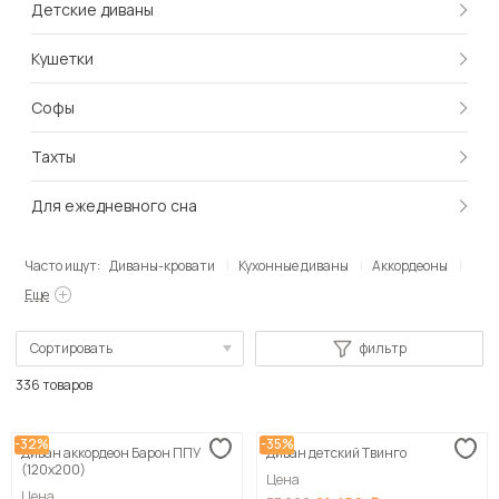
Детские диваны
Кушетки
Софы
Тахты
Для ежедневного сна
Часто ищут:
Диваны-кровати
Кухонные диваны
Аккордеоны
Еще
Сортировать
фильтр
По популярности
336 товаров
Сначала дешевые
-32%
-35%
Диван аккордеон Барон ППУ
Диван детский Твинго
Сначала дорогие
(120х200)
Цена
Цена