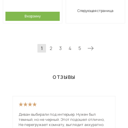
Следующая страница
В корзину
1
2
3
4
5
ОТЗЫВЫ
Диван выбирали под интерьер. Нужен был
Оче
темный, но не черный. Этот подошел отлично,
Не перегружает комнату, выглядит аккуратно.