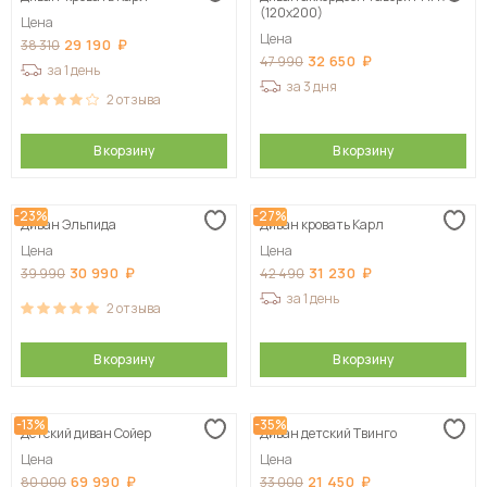
(120х200)
Цена
Цена
29 190
38 310
32 650
47 990
за 1 день
за 3 дня
2
отзыва
В корзину
В корзину
-23%
-27%
Диван Эльпида
Диван кровать Карл
Цена
Цена
30 990
31 230
39 990
42 490
за 1 день
2
отзыва
В корзину
В корзину
-13%
-35%
Детский диван Сойер
Диван детский Твинго
Цена
Цена
69 990
21 450
80 000
33 000