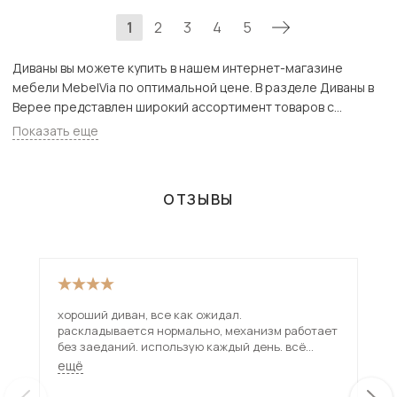
1
2
3
4
5
Диваны вы можете купить в нашем интернет-магазине
мебели MebelVia по оптимальной цене. В разделе Диваны в
Верее представлен широкий ассортимент товаров с
доставкой в Москве и Подмосковью, включая Верея. Всего
Показать еще
товаров в категории «Диваны» - 5431 шт.
ОТЗЫВЫ
хороший диван, все как ожидал.
В ц
раскладывается нормально, механизм работает
без заеданий. использую каждый день. всё
устраивает.
ещё