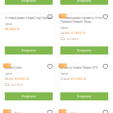
В корзину
В корзину
-19%
Угловой диван НордСтар Правый
Угловой диван-кровать (Угол
Правый/Левый) Техас
Цена
Цена
85 990
37 610
46 150
за 1 день
В корзину
В корзину
-32%
-12%
Диван Снеп
Диван угловой Лидиа-076
Цена
Цена
39 500
67 990
58 110
77 640
за 3 дня
В корзину
В корзину
-41%
-40%