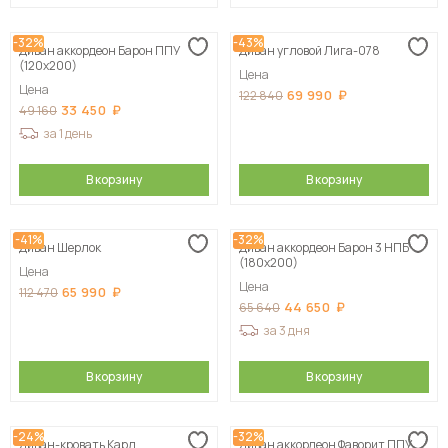
-32%
-43%
Диван аккордеон Барон ППУ
Диван угловой Лига-078
(120х200)
Цена
Цена
69 990
122 840
33 450
49 160
за 1 день
В корзину
В корзину
-41%
-32%
Диван Шерлок
Диван аккордеон Барон 3 НПБ
(180х200)
Цена
Цена
65 990
112 470
44 650
65 640
за 3 дня
В корзину
В корзину
-24%
-32%
Диван-кровать Карл
Диван аккордеон Фаворит ППУ