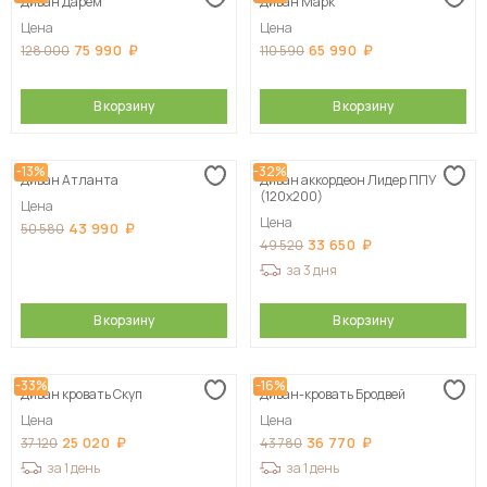
Диван Дарем
Диван Марк
Цена
Цена
75 990
65 990
128 000
110 590
В корзину
В корзину
-13%
-32%
Диван Атланта
Диван аккордеон Лидер ППУ
(120х200)
Цена
Цена
43 990
50 580
33 650
49 520
за 3 дня
В корзину
В корзину
-33%
-16%
Диван кровать Скуп
Диван-кровать Бродвей
Цена
Цена
25 020
36 770
37 120
43 780
за 1 день
за 1 день