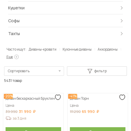
Кушетки
Софы
Тахты
Часто ищут:
Диваны-кровати
Кухонные диваны
Аккордеоны
Еще
Сортировать
фильтр
По популярности
5431 товар
Сначала дешевые
-20%
-41%
Диван бескаркасный Бруклин
Диван Торн
Сначала дорогие
Цена
Цена
31 990
65 990
39 990
111 290
за 3 дня