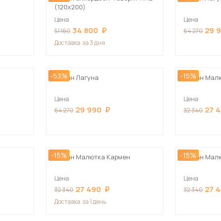
(120х200)
Цена
Цена
34 800
29 
51 160
64 270
Доставка
за 3 дня
-53%
-15%
Диван Лагуна
Диван Мал
Цена
Цена
29 990
27 
64 270
32 340
-15%
-15%
Диван Малютка Кармен
Диван Мал
Цена
Цена
27 490
27 
32 340
32 340
Доставка
за 1 день