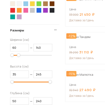
Цена
21 450
33 000
Доставка
за 1 день
Размеры
-12%
Диван Тандем
Ширина (см)
Цена
—
31 110
35 290
Доставка
за 1 день
Высота (см)
-15%
—
Диван Малютка
Цена
27 490
32 340
Глубина (см)
Доставка
за 1 день
—