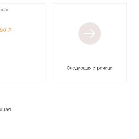
ютка
490
Следующая страница
ющая