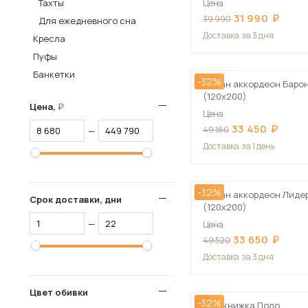
Тахты
Цена
31 990
Столы и стулья
39 990
Для ежедневного сна
Доставка
за 3 дня
Кресла
Шкафы и стеллажи
Пос
Пуфы
Комоды и тумбы
Банкетки
-32%
Вешалки и обувницы
Диван аккордеон Баро
(120х200)
Гарнитуры
Цена,
Цена
33 450
49 160
—
Доставка
за 1 день
-32%
Диван аккордеон Лиде
Срок доставки, дни
(120х200)
—
Цена
33 650
49 520
Доставка
за 3 дня
Цвет обивки
-32%
Еврокнижка Поло