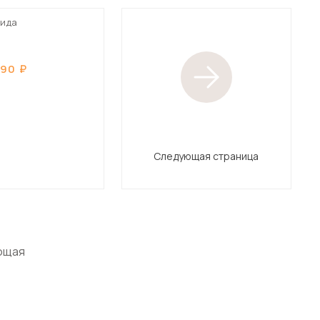
пида
990
Следующая страница
ющая