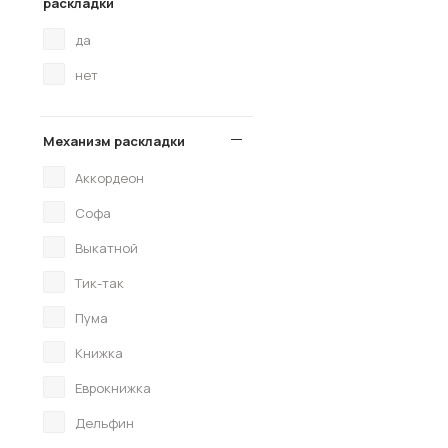
раскладки
да
нет
Механизм раскладки
Аккордеон
Софа
Выкатной
Тик-так
Пума
Книжка
Еврокнижка
Дельфин