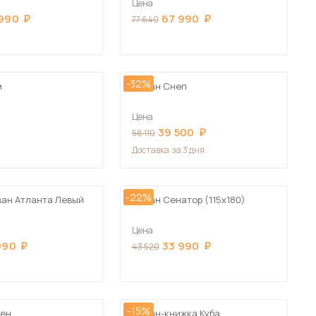
Цена
Сначала дорогие
990
67 990
77 640
-32%
м
Диван Снеп
 мебель для гостиных
Цена
39 500
58 110
Доставка
за 3 дня
-22%
ван Атланта Левый
Диван Сенатор (115х180)
Цена
990
33 990
43 520
-15%
тен
Диван-книжка Куба