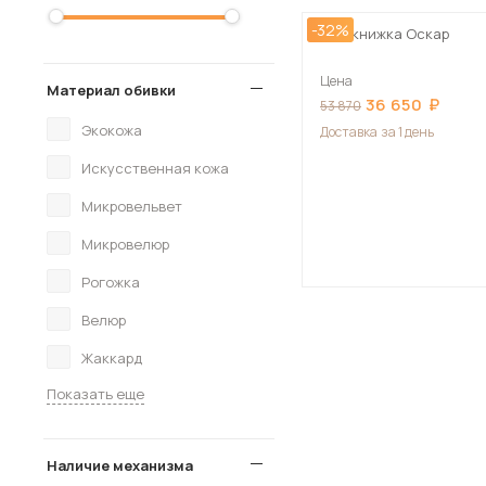
-32%
Еврокнижка Оскар
Цена
Материал обивки
36 650
53 870
Экокожа
Доставка
за 1 день
Искусственная кожа
Микровельвет
Микровелюр
Рогожка
Велюр
Жаккард
Показать еще
Наличие механизма