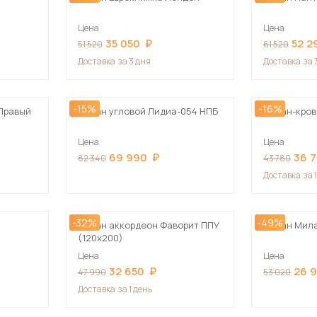
Цена
Цена
35 050
52 2
51 520
61 520
Доставка
за 3 дня
Доставка
за 
-15%
-16%
 Правый
Диван угловой Лидиа-054 НПБ
Диван-кров
Цена
Цена
69 990
36 
82 340
43 780
Доставка
за 
-32%
-49%
Диван аккордеон Фаворит ППУ
Диван Мила
(120х200)
Цена
Цена
32 650
26 
47 990
53 020
Доставка
за 1 день