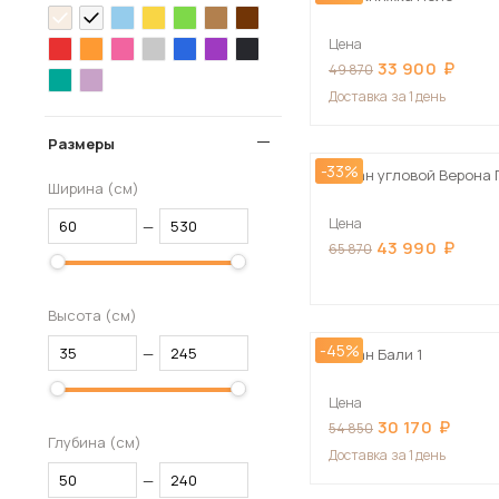
Цена
33 900
49 870
Доставка
за 1 день
Размеры
-33%
Диван угловой Верона
Ширина (см)
Цена
—
43 990
65 870
Высота (см)
-45%
—
Диван Бали 1
Цена
30 170
54 850
Глубина (см)
Доставка
за 1 день
—