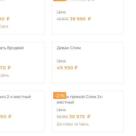
Цена
90
38 990
45 870
3 дня
ать Бродвей
Диван Слим
Цена
770
49 990
1 день
-21%
но 2-х местный
Диван прямой Слим 2х-
местный
Цена
990
30 970
39 180
Доставка
за 1 день