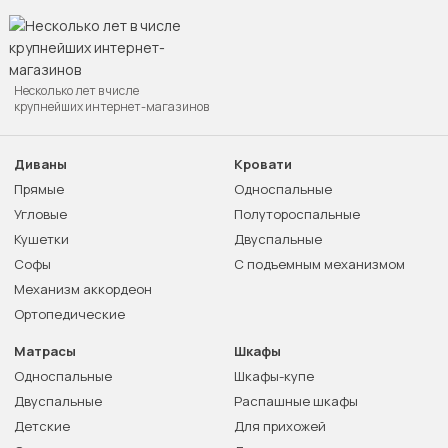
Несколько лет в числе
крупнейших интернет-магазинов
Диваны
Кровати
Прямые
Односпальные
Угловые
Полутороспальные
Кушетки
Двуспальные
Софы
С подъемным механизмом
Механизм аккордеон
Ортопедические
Матрасы
Шкафы
Односпальные
Шкафы-купе
Двуспальные
Распашные шкафы
Детские
Для прихожей