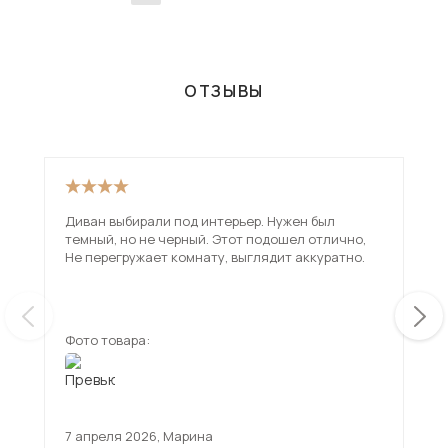
ОТЗЫВЫ
Диван выбирали под интерьер. Нужен был
Оче
темный, но не черный. Этот подошел отлично,
Не перегружает комнату, выглядит аккуратно.
Фото товара:
Фот
7 апреля 2026
,
Марина
23 