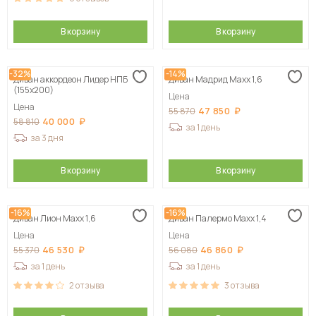
В корзину
В корзину
-32%
-14%
Диван аккордеон Лидер НПБ
Диван Мадрид Maxx 1,6
(155х200)
Цена
Цена
47 850
55 870
40 000
58 810
за 1 день
за 3 дня
В корзину
В корзину
-16%
-16%
Диван Лион Maxx 1,6
Диван Палермо Maxx 1,4
Цена
Цена
46 530
46 860
55 370
56 080
за 1 день
за 1 день
2
отзыва
3
отзыва