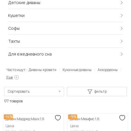
Детские диваны
Кушетки
Софы
Тахты
Для ежедневного сна
Часто ищут:
Диваны-кровати
Кухонные диваны
Аккордеоны
Еще
Сортировать
фильтр
По популярности
177 товаров
Сначала дешевые
-14%
-9%
Диван Мадрид Maxx 1,6
Диван Мемфис 1,6
Сначала дорогие
Цена
Цена