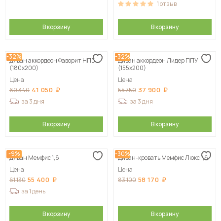
1
отзыв
В корзину
В корзину
-32%
-32%
Диван аккордеон Фаворит НПБ
Диван аккордеон Лидер ППУ
(180х200)
(155х200)
Цена
Цена
41 050
37 900
60 340
55 750
за 3 дня
за 3 дня
В корзину
В корзину
-9%
-30%
Диван Мемфис 1,6
Диван-кровать Мемфис Люкс 1,6
Цена
Цена
55 400
58 170
61 130
83 100
за 1 день
В корзину
В корзину