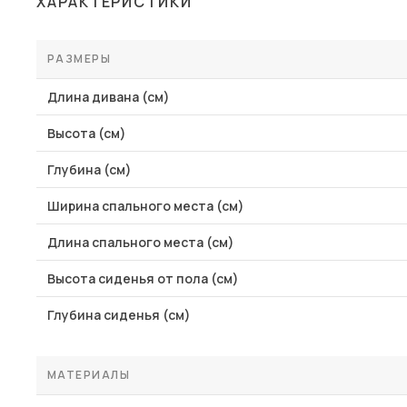
ХАРАКТЕРИСТИКИ
Столы и стулья
Шкафы и стеллажи
РАЗМЕРЫ
Пос
Комоды и тумбы
Длина дивана (см)
Вешалки и обувницы
Высота (см)
Гарнитуры
Глубина (см)
Ширина спального места (см)
Длина спального места (см)
Высота сиденья от пола (см)
Глубина сиденья (см)
МАТЕРИАЛЫ