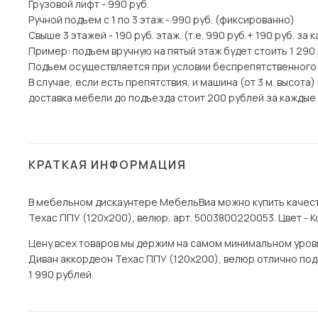
Грузовой лифт - 990 руб.
Ручной подъем с 1 по 3 этаж - 990 руб. (фиксированно)
Свыше 3 этажей - 190 руб. этаж. (т.е. 990 руб.+ 190 руб. за 
Пример: подъем вручную на пятый этаж будет стоить 1 290
Подъем осуществляется при условии беспрепятственного
В случае, если есть препятствия, и машина (от 3 м. высот
доставка мебели до подъезда стоит 200 рублей за каждые 1
КРАТКАЯ ИНФОРМАЦИЯ
В мебельном дискаунтере МебельВиа можно купить качест
Техас ППУ (120х200), велюр, арт. 5003800220053. Цвет - 
Цену всех товаров мы держим на самом минимальном уровне
Диван аккордеон Техас ППУ (120х200), велюр отлично подо
1 990 рублей.