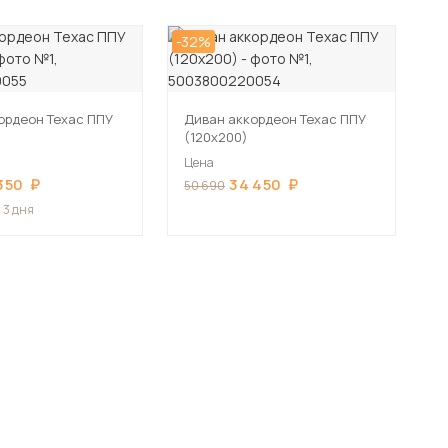
-32%
ордеон Техас ППУ
Диван аккордеон Техас ППУ
(120х200)
Цена
350
34 450
50 690
 3 дня