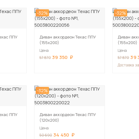
-32%
-32%
ехас ППУ
Диван аккордеон Техас ППУ
Диван акк
(155х200)
(155х200)
Цена
Цена
39 350
39 
57 870
57 870
Доставка
за
-32%
ехас ППУ
Диван аккордеон Техас ППУ
(120х200)
Цена
34 450
50 690