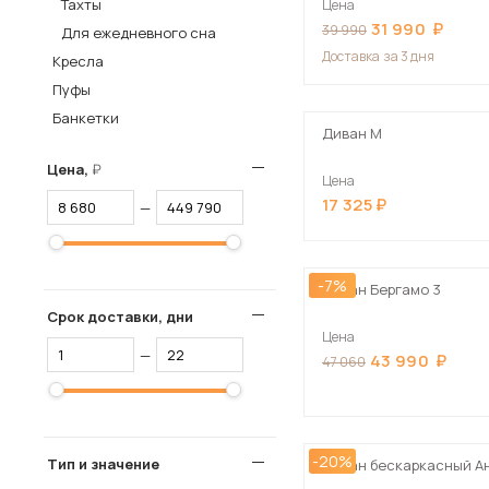
Тахты
Цена
31 990
Столы и стулья
39 990
Для ежедневного сна
Доставка
за 3 дня
Кресла
Шкафы и стеллажи
Пос
Пуфы
Комоды и тумбы
Банкетки
Вешалки и обувницы
Диван М
Гарнитуры
Цена,
Цена
17 325
—
-7%
Диван Бергамо 3
Срок доставки, дни
Цена
—
43 990
47 060
-20%
Тип и значение
Диван бескаркасный А