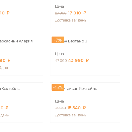
Цена
410
17 010
27 000
Доставка
за 1 день
-7%
аркасный Алерия
Диван Бергамо 3
Цена
990
43 990
47 060
3 дня
-15%
 Коктейль
Мини-диван Коктейль
Цена
40
15 540
18 280
1 день
Доставка
за 1 день