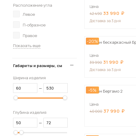
Расположение угла
Цена
33 990
42 490
Левое
Доставка
за 3 дня
П-образное
Правое
-20%
Диван бескаркасный Б
Показать еще
Цена
31 990
39 990
Габариты и размеры, см
Доставка
за 3 дня
Ширина изделия
—
-5%
Диван Бергамо 2
Цена
37 990
40 000
Глубина изделия
—