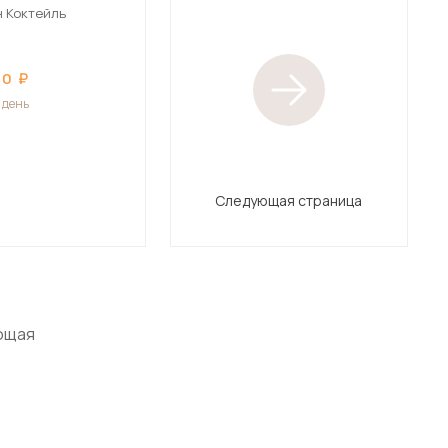
 Коктейль
40
1 день
Следующая страница
ющая