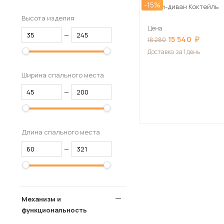
-15%
Мини-диван Коктейль
Высота изделия
Цена
—
15 540
18 280
Доставка
за 1 день
Ширина спального места
—
Длина спального места
—
Механизм и
функциональность