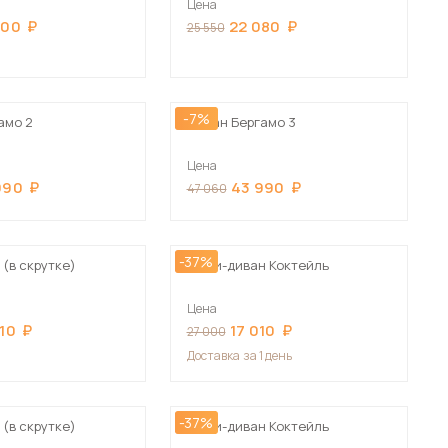
Цена
Сначала дорогие
000
22 080
25 550
-7%
амо 2
Диван Бергамо 3
 мебель для гостиных
Цена
990
43 990
47 060
-37%
(в скрутке)
Мини-диван Коктейль
Цена
410
17 010
27 000
Доставка
за 1 день
-37%
(в скрутке)
Мини-диван Коктейль