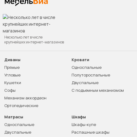
Несколько лет в числе
крупнейших интернет-магазинов
Диваны
Кровати
Прямые
Односпальные
Угловые
Полутороспальные
Кушетки
Двуспальные
Софы
С подъемным механизмом
Механизм аккордеон
Ортопедические
Матрасы
Шкафы
Односпальные
Шкафы-купе
Двуспальные
Распашные шкафы