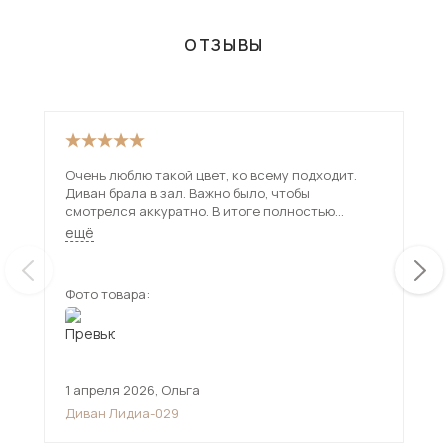
ОТЗЫВЫ
Очень люблю такой цвет, ко всему подходит.
Див
Диван брала в зал. Важно было, чтобы
для 
смотрелся аккуратно. В итоге полностью
под
подошел, выглядит современно и не громоздко.
ещё
Велюровая обивка понравилась, ткань
качественная, обтяжка сделала аккуратно.
Фото товара:
Фот
1 апреля 2026
,
Ольга
30 
Диван Лидиа-029
Див