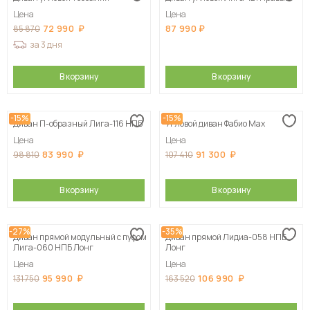
Цена
Цена
72 990
87 990
85 870
за 3 дня
В корзину
В корзину
-15%
-15%
Диван П-образный Лига-116 НПБ
Угловой диван Фабио Max
Цена
Цена
83 990
91 300
98 810
107 410
В корзину
В корзину
-27%
-35%
Диван прямой модульный с пуфом
Диван прямой Лидиа-058 НПБ
Лига-060 НПБ Лонг
Лонг
Цена
Цена
95 990
106 990
131 750
163 520