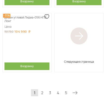
В корзину
В корзину
-31%
Диван угловой Лидиа-056 НПБ
Лонг
Цена
104 990
151 750
Следующая страница
В корзину
1
2
3
4
5