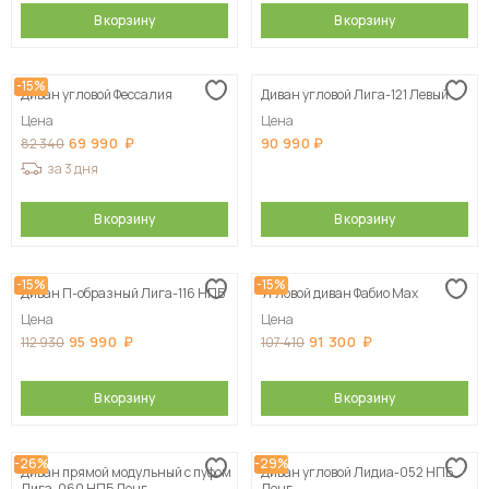
В корзину
В корзину
-15%
Диван угловой Фессалия
Диван угловой Лига-121 Левый
Цена
Цена
69 990
90 990
82 340
за 3 дня
В корзину
В корзину
-15%
-15%
Диван П-образный Лига-116 НПБ
Угловой диван Фабио Max
Цена
Цена
95 990
91 300
112 930
107 410
В корзину
В корзину
-26%
-29%
Диван прямой модульный с пуфом
Диван угловой Лидиа-052 НПБ
Лига-060 НПБ Лонг
Лонг