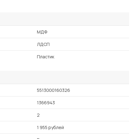
МДФ
ЛДСП
Пластик
5513000160326
1366943
2
1 955 рублей