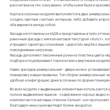
рассчитана на тех, кому важно, чтобы кухня была и красиво
Корпуса кухонных модулей выполняются в двух универсальн
создать светлый «чистый» интерьер, либо добавить в про
оба варианта между собой.
Фасады изготовлены из МДФ и представлены в трёх оттенках
рамочные фасады с мягкой матовой текстурой «Холст», к
и придают гарнитуру спокойный, «дорогой» вид без лишней
повседневным нагрузкам.
Фасады дополняют лаконичные ручки из пластика цвета чёр
подбора и подчёркивают горизонтали и вертикали модулей
Навес фасадов универсальный - двери можно устанавливать 
планировку и ваши привычки. Тип сборки универсальный: м
удобную конфигурацию даже в сложных по форме помещен
Во всех модулях с выдвижными элементами используются
полное выдвижение ящиков - содержимое хорошо видно и 
комплектуются матовым стеклом Сатинат: оно пропускает 
благодаря чему кухня выглядит более аккуратно.