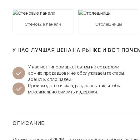
Столы и стулья
Шкафы и стеллажи
Пос
Стеновые панели
Столешницы
Комоды и тумбы
Вешалки и обувницы
Гарнитуры
У НАС ЛУЧШАЯ ЦЕНА НА РЫНКЕ И ВОТ ПОЧЕ
У нас нет гипермаркетов: мы не содержим
армию продавцов и не обслуживаем гектары
арендных площадей.
Производство и склады сделаны так, чтобы
максимально снизить издержки.
ОПИСАНИЕ
Модульная кухня АЛЬФА - это возможность собрать кухню п