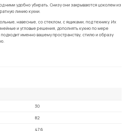
од ними удобно убирать. Снизу они закрываются цоколем из
ратную линию кухни.
ьные, навесные, со стеклом, с ящиками, под технику. Их
нейные и угловые решения, дополнять кухню по мере
я подходит именно вашему пространству, стилю и образу
ю.
30
82
47.6